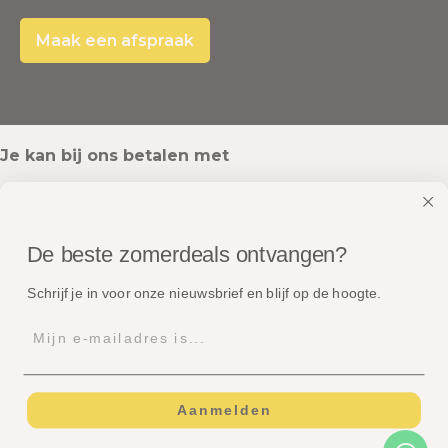
Maak een afspraak
Je kan bij ons betalen met
De beste zomerdeals ontvangen?
Onze pakketten worden verstuurd met
Schrijf je in voor onze nieuwsbrief en blijf op de hoogte.
Aanmelden
© Copyright - Dé Zomerspecialist B.V.
Algemene voorwaarden