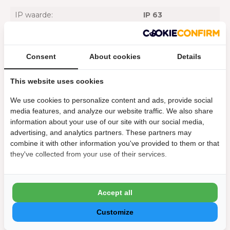
IP waarde:
IP 63
Inclusief lamp:
Ja
Consent
About cookies
Details
Lichtbron verwijderbaar:
Nee
Materiaal:
Aluminium
This website uses cookies
Met dimfunctie:
Ja
We use cookies to personalize content and ads, provide social
media features, and analyze our website traffic. We also share
Voedingstype:
Accu
information about your use of our site with our social media,
advertising, and analytics partners. These partners may
Wattage:
2,52 w
combine it with other information you've provided to them or that
they've collected from your use of their services.
Afmeting
Breedte:
17 cm
Accept all
Diepte:
17 cm
Customize
Hoogte :
33,5 cm