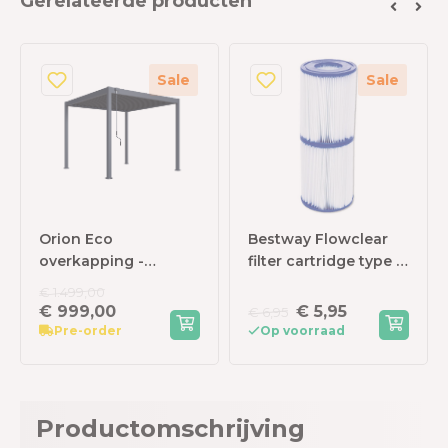
Gerelateerde producten
Sale
Sale
Orion Eco
Bestway Flowclear
overkapping -
filter cartridge type 2
300x300 cm -
(2 stuks)
€ 1.499,00
Antraciet
€ 999,00
€ 5,95
€ 6,95
Pre-order
Op voorraad
Productomschrijving