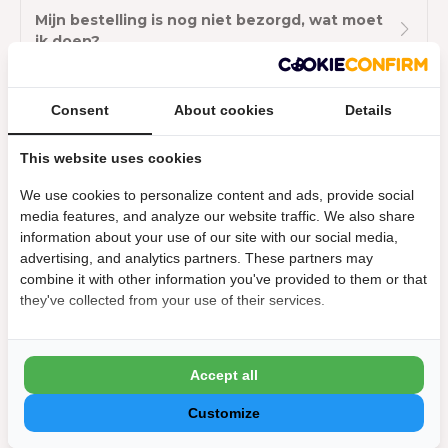
Mijn bestelling is nog niet bezorgd, wat moet
ik doen?
Mijn bestelling heeft schade opgelopen bij
Consent
About cookies
Details
levering, wat moet ik doen?
This website uses cookies
Kan ik mijn bestelling volgen met een
We use cookies to personalize content and ads, provide social
track&trace code?
media features, and analyze our website traffic. We also share
information about your use of our site with our social media,
advertising, and analytics partners. These partners may
Kan ik mijn bestelling afhalen?
combine it with other information you've provided to them or that
they've collected from your use of their services.
Meer weten
Accept all
Praktische informatie
Customize
Bestellen