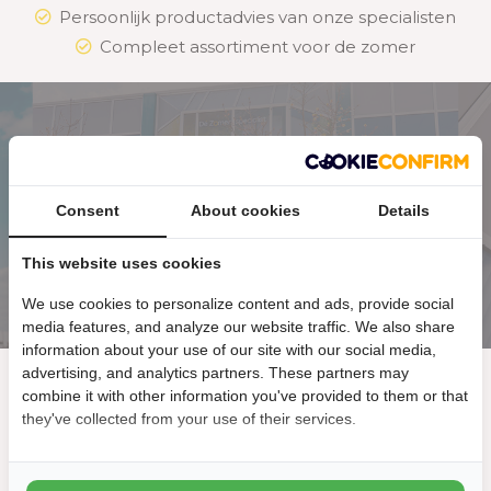
Persoonlijk productadvies van onze specialisten
Compleet assortiment voor de zomer
Kom langs in onze showroom!
Onze showroom is geopend van maandag t/m vrijdag van
Consent
About cookies
Details
09:00 t/m 17:00 en op zaterdag van 10:00 t/m 15:00.
This website uses cookies
Klik hier voor meer informatie
We use cookies to personalize content and ads, provide social
media features, and analyze our website traffic. We also share
information about your use of our site with our social media,
advertising, and analytics partners. These partners may
Hulp nodig? Onze productspecialisten
combine it with other information you've provided to them or that
staan voor je klaar
they've collected from your use of their services.
Onze klantenservice is bereikbaar van maandag t/m
vrijdag 09:00 tot 17:00 en zaterdag tussen 10:00 en 15:00.