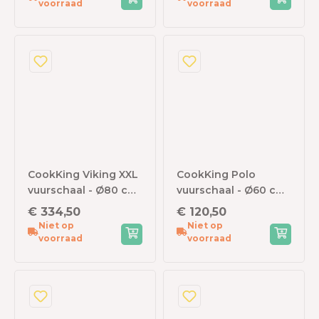
voorraad
voorraad
CookKing Viking XXL
CookKing Polo
vuurschaal - Ø80 cm
vuurschaal - Ø60 cm
- zwart staal
- zwart staal
€ 334,50
€ 120,50
Niet op
Niet op
voorraad
voorraad