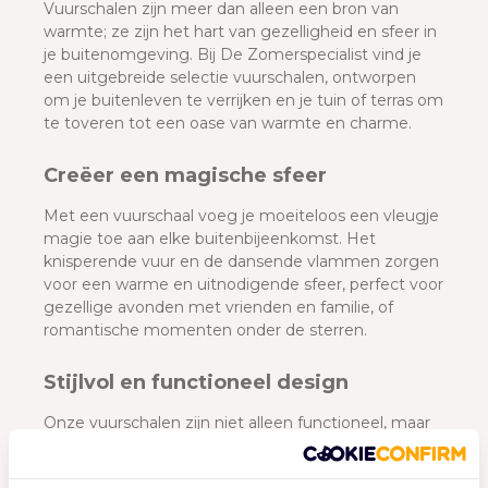
Vuurschalen zijn meer dan alleen een bron van
warmte; ze zijn het hart van gezelligheid en sfeer in
je buitenomgeving. Bij De Zomerspecialist vind je
een uitgebreide selectie vuurschalen, ontworpen
om je buitenleven te verrijken en je tuin of terras om
te toveren tot een oase van warmte en charme.
Creëer een magische sfeer
Met een vuurschaal voeg je moeiteloos een vleugje
magie toe aan elke buitenbijeenkomst. Het
knisperende vuur en de dansende vlammen zorgen
voor een warme en uitnodigende sfeer, perfect voor
gezellige avonden met vrienden en familie, of
romantische momenten onder de sterren.
Stijlvol en functioneel design
Onze vuurschalen zijn niet alleen functioneel, maar
ook stijlvol. Kies uit een scala aan ontwerpen en
materialen, zoals roestvrij staal, gietijzer of keramiek,