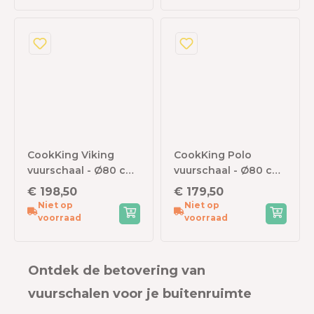
CookKing Viking
CookKing Polo
vuurschaal - Ø80 cm
vuurschaal - Ø80 cm
- zwart staal
- zwart staal
€ 198,50
€ 179,50
Niet op
Niet op
voorraad
voorraad
Ontdek de betovering van
vuurschalen voor je buitenruimte