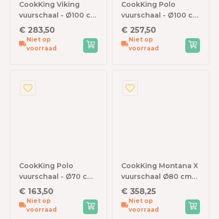
CookKing Viking
CookKing Polo
vuurschaal - Ø100 cm
vuurschaal - Ø100 cm
- zwart staal
- zwart staal
€ 283,50
€ 257,50
Niet op
Niet op
voorraad
voorraad
CookKing Polo
CookKing Montana X
vuurschaal - Ø70 cm
vuurschaal Ø80 cm
- zwart staal
met grillrooster Ø60
€ 163,50
€ 358,25
cm - zwart staal
Niet op
Niet op
voorraad
voorraad