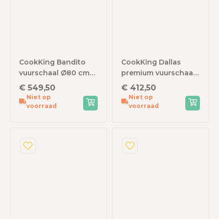
CookKing Bandito
CookKing Dallas
vuurschaal Ø80 cm
premium vuurschaal -
met grillrooster Ø60
Ø85 cm - zwart staal
€ 549,50
€ 412,50
cm - zwart staal
Niet op
Niet op
voorraad
voorraad