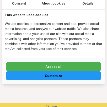
om een vuurschaal te vinden die perfect past bij
Consent
About cookies
Details
jouw buitenruimte. Met handige functies zoals een
vonkenscherm en een aslade zijn onze vuurschalen
This website uses cookies
niet alleen een lust voor het oog, maar ook praktisch
in gebruik.
We use cookies to personalize content and ads, provide social
media features, and analyze our website traffic. We also share
information about your use of our site with our social media,
advertising, and analytics partners. These partners may
Geniet het hele jaar door
combine it with other information you've provided to them or that
they've collected from your use of their services.
Of het nu zomer of winter is, met een vuurschaal
geniet je het hele jaar door van de buitenlucht.
Verleng de zomeravonden met een knus vuur of
verwarm koele herfst- en winterdagen met de
Accept all
gezelligheid van een vuurschaal. Bij De
Customize
Zomerspecialist vind je de perfecte vuurschaal om
van elk seizoen te genieten in stijl.