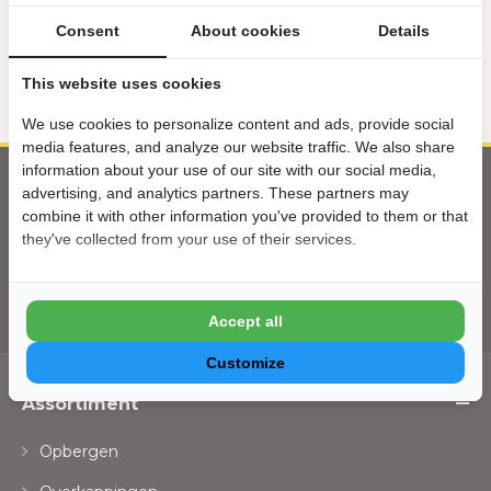
Binnen 1 werkdag reactie
Consent
About cookies
Details
06 - 49 81 24 65
This website uses cookies
We use cookies to personalize content and ads, provide social
media features, and analyze our website traffic. We also share
information about your use of our site with our social media,
advertising, and analytics partners. These partners may
Alle aanbiedingen, acties & nieuwtjes als
combine it with other information you've provided to them or that
eerste in je inbox?
they've collected from your use of their services.
Gratis inschrijven
Accept all
Customize
Assortiment
Opbergen