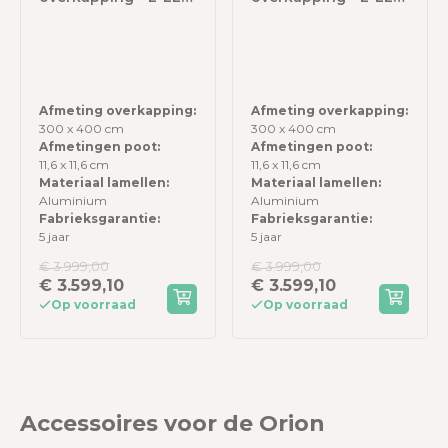
- 300x400 cm - Wit -
- 300x400 cm -
met elektrisch
Antraciet - met
lamellendak en LED
elektrisch
lamellendak en LED
Afmeting overkapping:
Afmeting overkapping:
300 x 400 cm
300 x 400 cm
Afmetingen poot:
Afmetingen poot:
11,6 x 11,6 cm
11,6 x 11,6 cm
Materiaal lamellen:
Materiaal lamellen:
Aluminium
Aluminium
Fabrieksgarantie:
Fabrieksgarantie:
5 jaar
5 jaar
€ 3.999,00
€ 3.999,00
€ 3.599,10
€ 3.599,10
Op voorraad
Op voorraad
Accessoires voor de Orion