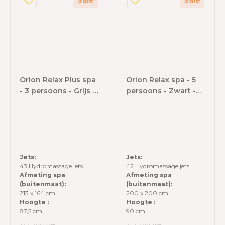
Orion Relax Plus spa
Orion Relax spa - 5
- 3 persoons - Grijs -
persoons - Zwart -
Plug & Play
Plug & Play
Jets:
Jets:
43 Hydromassage jets
42 Hydromassage jets
Afmeting spa
Afmeting spa
(buitenmaat):
(buitenmaat):
213 x 164 cm
200 x 200 cm
Hoogte :
Hoogte :
87,5 cm
90 cm