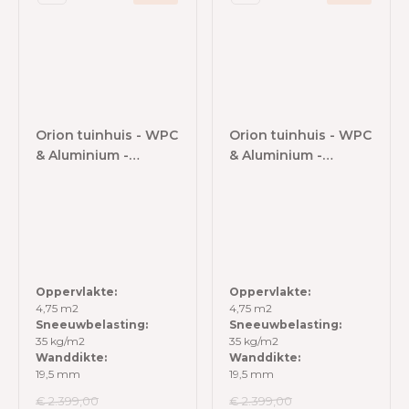
Orion tuinhuis - WPC
Orion tuinhuis - WPC
& Aluminium -
& Aluminium -
218x218 cm -
218x218 cm -
Antraciet
Antraciet / Wood
Oppervlakte:
Oppervlakte:
4,75 m2
4,75 m2
Sneeuwbelasting:
Sneeuwbelasting:
35 kg/m2
35 kg/m2
Wanddikte:
Wanddikte:
19,5 mm
19,5 mm
€ 2.399,00
€ 2.399,00