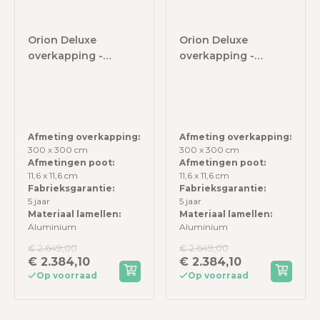
Orion Deluxe
Orion Deluxe
overkapping -
overkapping -
300x300 cm -
300x300 cm -
Antraciet
Kiezelgrijs
Afmeting overkapping:
Afmeting overkapping:
300 x 300 cm
300 x 300 cm
Afmetingen poot:
Afmetingen poot:
11,6 x 11,6 cm
11,6 x 11,6 cm
Fabrieksgarantie:
Fabrieksgarantie:
5 jaar
5 jaar
Materiaal lamellen:
Materiaal lamellen:
Aluminium
Aluminium
€ 2.649,00
€ 2.649,00
€ 2.384,10
€ 2.384,10
Op voorraad
Op voorraad