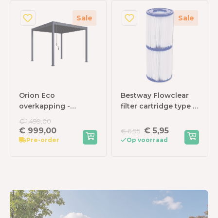
Sale
Sale
Orion Eco
Bestway Flowclear
overkapping -
filter cartridge type 2
300x300 cm -
(2 stuks)
€ 1.499,00
Antraciet
€ 999,00
€ 5,95
€ 6,95
Pre-order
Op voorraad