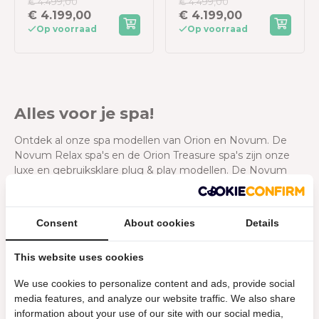
€ 4.499,00
€ 4.499,00
€ 4.199,00
€ 4.199,00
Op voorraad
Op voorraad
Alles voor je spa!
Ontdek al onze spa modellen van Orion en Novum. De
Novum Relax spa's en de Orion Treasure spa's zijn onze
luxe en gebruiksklare plug & play modellen. De Novum
Oasis spa's zijn spa's uit het hoogste segment en werken
op krachtstroom. Daarnaast vind je hier de spacovers,
coverliften en schoonmaaksetjes. Alles om je spa
Consent
About cookies
Details
compleet te maken!
This website uses cookies
We use cookies to personalize content and ads, provide social
media features, and analyze our website traffic. We also share
information about your use of our site with our social media,