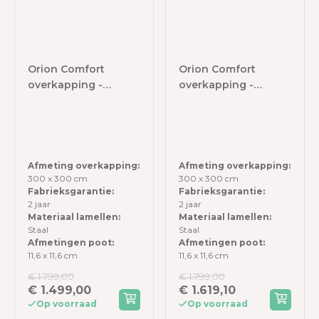
Orion Comfort
Orion Comfort
overkapping -
overkapping -
300x300 cm -
300x300 cm -
Antraciet
Kiezelgrijs
Afmeting overkapping:
Afmeting overkapping:
300 x 300 cm
300 x 300 cm
Fabrieksgarantie:
Fabrieksgarantie:
2 jaar
2 jaar
Materiaal lamellen:
Materiaal lamellen:
Staal
Staal
Afmetingen poot:
Afmetingen poot:
11,6 x 11,6 cm
11,6 x 11,6 cm
€ 1.799,00
€ 1.799,00
€ 1.499,00
€ 1.619,10
Op voorraad
Op voorraad