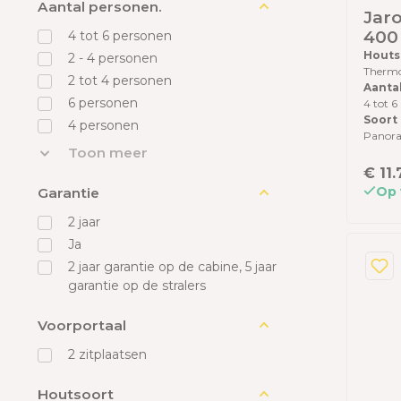
Aantal personen.
Jaro
400 
4 tot 6 personen
kac
Houts
2 - 4 personen
Therm
ach
2 tot 4 personen
Aanta
The
6 personen
4 tot 6
dak
Soort
4 personen
vloe
Panor
Toon meer
€ 11
Op 
Garantie
2 jaar
Ja
2 jaar garantie op de cabine, 5 jaar
garantie op de stralers
Voorportaal
2 zitplaatsen
Houtsoort