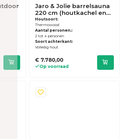
utdoor
Jaro & Jolie barrelsauna
220 cm (houtkachel en
houten achterwand) -
Houtsoort:
Thermowood
t
Thermowood - inclusief
Aantal personen.:
dakshingles en elzen
2 tot 4 personen
vloer
Soort achterkant:
Volledig hout
€ 7.780,00
Op voorraad