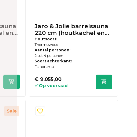
lsauna
Jaro & Jolie barrelsauna
l en
220 cm (houtkachel en
d) -
panorama achterwand) -
Houtsoort:
Thermowood
usief
Thermowood - inclusief
Aantal personen.:
zen
dakshingles en elzen
2 tot 4 personen
vloer
Soort achterkant:
Panorama
€ 9.055,00
Op voorraad
Sale