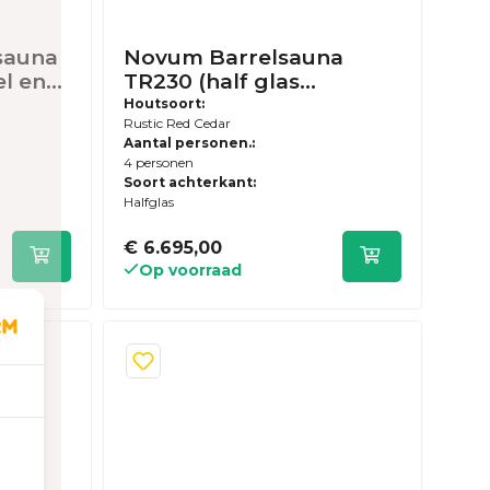
lsauna
Novum Barrelsauna
TR230 (half glas
and) -
achterwand) -
Houtsoort:
Rustic Red Cedar
usief
Vierpersoons sauna - 230
Aantal personen.:
zen
cm lengte - Rustic Red
4 personen
Cedar
Soort achterkant:
Halfglas
€ 6.695,00
Op voorraad