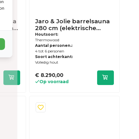
on
ion
lsauna
Jaro & Jolie barrelsauna
l en
280 cm (elektrische
) -
kachel en houten
Houtsoort:
Thermowood
usief
achterwand) -
Aantal personen.:
zen
Thermowood - inclusief
4 tot 6 personen
dakshingles en elzen
Soort achterkant:
vloer
Volledig hout
€ 8.290,00
Op voorraad