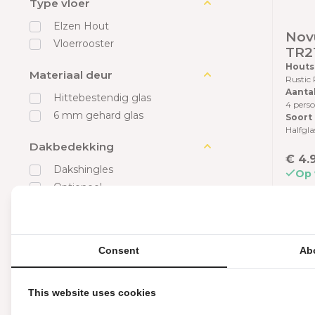
Type vloer
Elzen Hout
Nov
Vloerrooster
TR2
ach
Houts
Materiaal deur
Rustic
Vier
Aanta
cm l
Hittebestendig glas
4 pers
Ced
6 mm gehard glas
Soort
Halfgla
Dakbedekking
€ 4.
Dakshingles
Op 
Optioneel
Lengte barrelsauna
400 cm
Consent
Ab
220 cm
280 cm
This website uses cookies
Aantal banken