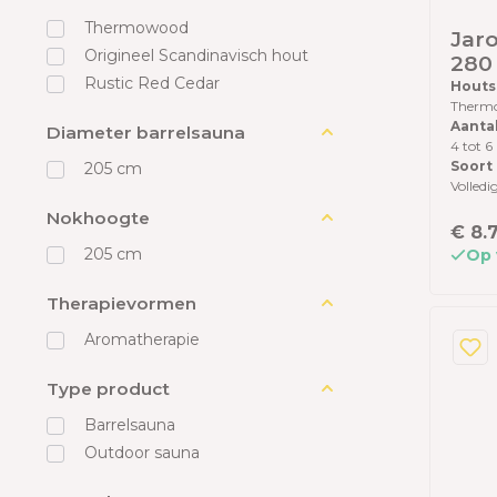
Thermowood
Jaro
Origineel Scandinavisch hout
280
Rustic Red Cedar
hout
Houts
Therm
The
Aanta
Diameter barrelsauna
dak
4 tot 6
vloe
Soort
205 cm
Volledi
Nokhoogte
€ 8.
205 cm
Op 
Therapievormen
Aromatherapie
Type product
Barrelsauna
Outdoor sauna