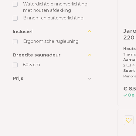
Waterdichte binnenverlichting
met houten afdekking
Binnen- en buitenverlichting
Jaro
Inclusief
220 
Ergonomische rugleuning
kac
Houts
acht
Breedte saunadeur
Therm
The
Aanta
dak
60.3 cm
2 tot 4
vloe
Soort
Panor
Prijs
€ 8.
Op 