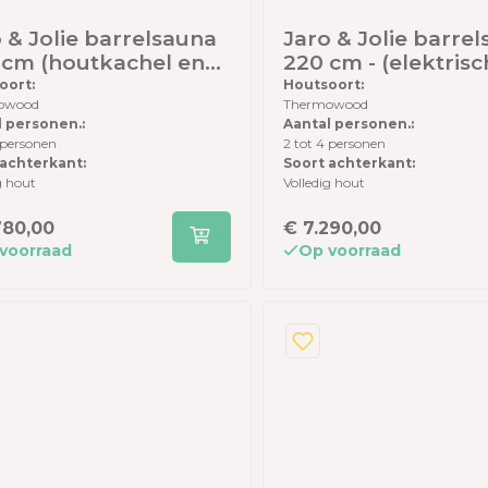
 & Jolie barrelsauna
Jaro & Jolie barre
 cm (houtkachel en
220 cm - (elektrisc
en achterwand) -
kachel en houten
oort:
Houtsoort:
owood
Thermowood
rmowood - inclusief
achterwand) -
l personen.:
Aantal personen.:
shingles en elzen
Thermowood- inclu
 personen
2 tot 4 personen
r
dakshingles en el
 achterkant:
Soort achterkant:
vloer
g hout
Volledig hout
780,00
€ 7.290,00
voorraad
Op voorraad