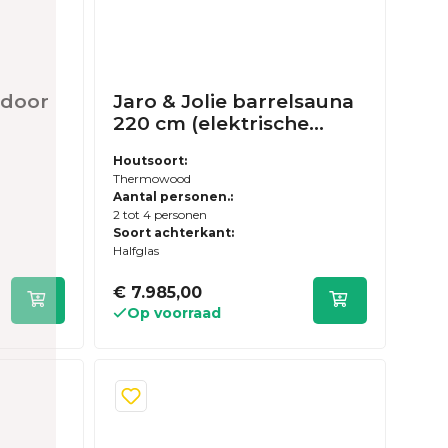
tdoor
Jaro & Jolie barrelsauna
220 cm (elektrische
kachel en halfglas
Houtsoort:
t
achterwand) -
Thermowood
Thermowood - inclusief
Aantal personen.:
dakshingles en elzen
2 tot 4 personen
vloer
Soort achterkant:
Halfglas
€ 7.985,00
Op voorraad