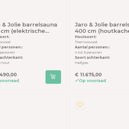
 & Jolie barrelsauna
Jaro & Jolie barre
cm (elektrische
400 cm (houtkache
hel en houten
halfglas achterwan
oort:
Houtsoort:
owood
Thermowood
terwand) -
Thermowood - incl
l personen.:
Aantal personen.:
rmowood - inclusief
dakshingles en el
 personen
4 tot 6 personen
shingles en elzen
vloer
 achterkant:
Soort achterkant:
r
g hout
Halfglas
.490,00
€ 11.675,00
voorraad
Op voorraad