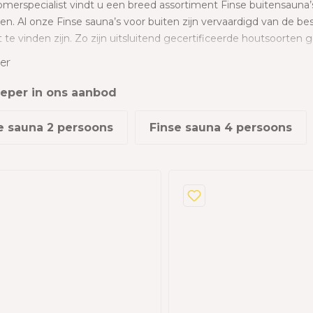
omerspecialist vindt u een breed assortiment Finse buitensauna’s
dslang
n. Al onze Finse sauna’s voor buiten zijn vervaardigd van de bes
 en garages
 te vinden zijn. Zo zijn uitsluitend gecertificeerde houtsoorten
 met berging
e kwaliteit te waarborgen. Naast ons standaard assortiment van
er
 met vaste afmetingen, bent u bij ons ook op het juiste adres 
izen
 verschillende modellen.
ieper in ons aanbod
s
e sauna 2 persoons
Finse sauna 4 persoons