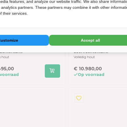
edia features, and analyze our website traffic. We also share informati
d analytics partners. These partners may combine it with other informat
 their services.
um Barrelsauna
Jaro & Jolie barre
00 (houten
400 cm (houtkache
terwand) -
houten achterwand
oort:
Houtsoort:
 Red Cedar
Thermowood
persoons sauna - 300
Thermowood - incl
Customize
Accept all
l personen.:
Aantal personen.:
engte - Rustic Red
dakshingles en el
onen
4 tot 6 personen
ar
vloer
 achterkant:
Soort achterkant:
g hout
Volledig hout
495,00
€ 10.980,00
voorraad
Op voorraad