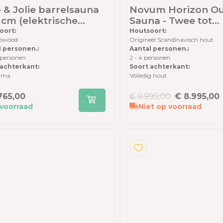
 & Jolie barrelsauna
Novum Horizon O
cm (elektrische
Sauna - Twee tot
hel en panorama
vierpersoons -
oort:
Houtsoort:
owood
Origineel Scandinavisch hout
terwand)-
Scandinavisch hou
l personen.:
Aantal personen.:
rmowood - inclusief
 personen
2 - 4 personen
shingles en elzen
 achterkant:
Soort achterkant:
r
ama
Volledig hout
.765,00
€ 9.995,00
€ 8.995,00
voorraad
Niet op voorraad