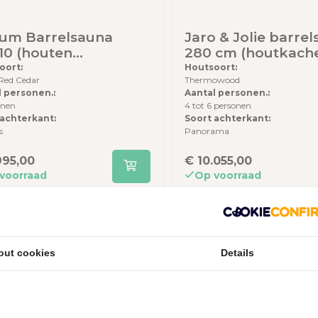
um Barrelsauna
Jaro & Jolie barre
10 (houten
280 cm (houtkachel en
terwand) -
panorama achterw
oort:
Houtsoort:
 Red Cedar
Thermowood
persoons sauna - 210
Thermowood - incl
l personen.:
Aantal personen.:
engte - Rustic Red
dakshingles en el
onen
4 tot 6 personen
ar
vloer
 achterkant:
Soort achterkant:
s
Panorama
995,00
€ 10.055,00
voorraad
Op voorraad
out cookies
Details