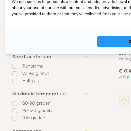
We use cookies to personalize content and ads, provide social m
2
about your use of our site with our social media, advertising, an
you've provided to them or that they've collected from your use of
Type kachel
Nov
TR3
Elektrische kachel
ach
Houts
Optioneel
Rustic
Zes
Aanta
Houtkachel
cm l
6 pers
Ced
Soort
Soort achterkant
Volledi
Panorama
€ 6.
Volledig hout
Op 
Halfglas
Maximale temperatuur
80-90 graden
90-120 graden
100 graden
Accessoires