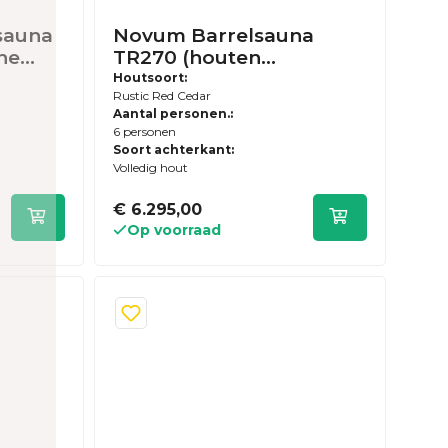
lsauna
Novum Barrelsauna
he
TR270 (houten
achterwand) -
Houtsoort:
Rustic Red Cedar
Zespersoons sauna - 270
Aantal personen.:
sief
cm lengte - Rustic Red
6 personen
zen
Cedar
Soort achterkant:
Volledig hout
€ 6.295,00
Op voorraad