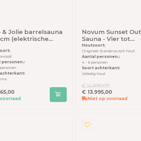
 & Jolie barrelsauna
Novum Sunset Ou
cm (elektrische
Sauna - Vier tot
hel en panorama
zespersoons -
Houtsoort:
oort:
Origineel Scandinavisch hout
erwand) -
Scandinavisch hou
owood
Aantal personen.:
rmowood - inclusief
l personen.:
4 - 6 personen
shingles en elzen
 personen
Soort achterkant:
r
 achterkant:
Volledig hout
ama
€ 14.995,00
565,00
€ 13.995,00
voorraad
Niet op voorraad