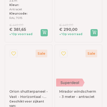
3,6 m
Antraciet
kant
Kleur:
Antraciet
Kleurcode:
RAL 7015
€ 449,00
€ 449,00
€ 381,65
€ 290,00
Op voorraad
Op voorraad
Sale
Sale
Orion shutterpaneel -
Mirador windscherm
Vast - Horizontaal -
- 3 meter - antraciet
Geschikt voor zijkant
93 cm - Voor 3 meter
van: