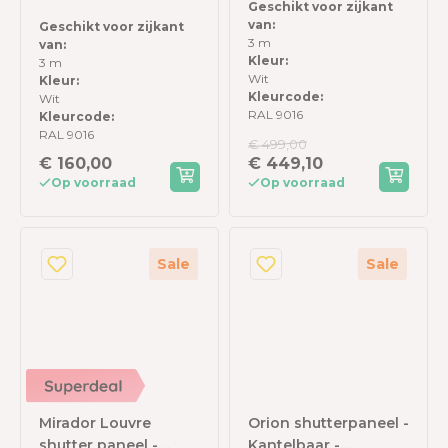
Geschikt voor zijkant
meter zijkant - Wit
Horizontaal - 93 cm -
van:
Geschikt voor zijkant
Voor 3 meter zijkant -
3 m
van:
Wit
Kleur:
3 m
Wit
Kleur:
Kleurcode:
Wit
RAL 9016
Kleurcode:
RAL 9016
€ 499,00
€ 160,00
€ 449,10
Op voorraad
Op voorraad
Sale
Sale
Mirador Louvre
Orion shutterpaneel -
shutter paneel -
Kantelbaar -