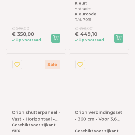
kant
Antraciet
Kleur:
Antraciet
Kleurcode:
RAL 7015
€ 549,00
€ 499,00
€ 350,00
€ 449,10
Op voorraad
Op voorraad
Sale
Orion shutterpaneel -
Orion verbindingsset
Vast - Horizontaal -
- 360 cm - Voor 3,6
Geschikt voor zijkant
123 cm - Voor 4
meter zijkant -
van:
Geschikt voor zijkant
meter zijkant -
Antraciet