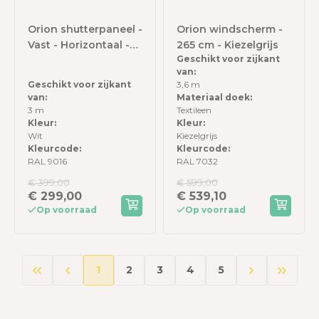
Orion shutterpaneel -
Orion windscherm -
Vast - Horizontaal -
265 cm - Kiezelgrijs
Geschikt voor zijkant
93 cm - Voor 3 meter
van:
zijkant - Wit
Geschikt voor zijkant
3,6 m
van:
Materiaal doek:
3 m
Textileen
Kleur:
Kleur:
Wit
Kiezelgrijs
Kleurcode:
Kleurcode:
RAL 9016
RAL 7032
€ 399,00
€ 599,00
€ 299,00
€ 539,10
Op voorraad
Op voorraad
1
2
3
4
5