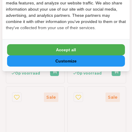
media features, and analyze our website traffic. We also share
360 cm - Wit
265 cm - Wit
information about your use of our site with our social media,
Geschikt voor zijkant
Geschikt voor zijkant
advertising, and analytics partners. These partners may
van:
van:
combine it with other information you've provided to them or that
3,6 m
2,65 m
Materiaal doek:
Materiaal doek:
they've collected from your use of their services.
Textileen
Textileen
Kleur:
Kleur:
Wit
Wit
Kleurcode:
Kleurcode:
Accept all
RAL 9016
RAL 9016
Customize
€ 699,00
€ 599,00
€ 629,10
€ 539,10
Op voorraad
Op voorraad
Sale
Sale