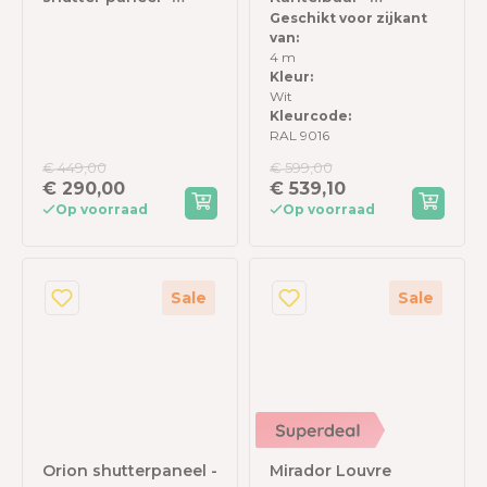
Geschikt voor zijkant
93x238,25cm - wit -
Horizontaal - 123 cm
van:
Voor 3m kant
- Voor 4 meter zijkant
4 m
- Wit
Kleur:
Wit
Kleurcode:
RAL 9016
€ 449,00
€ 599,00
€ 290,00
€ 539,10
Op voorraad
Op voorraad
Sale
Sale
Orion shutterpaneel -
Mirador Louvre