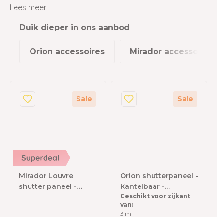
stijlvolle upgrade.
Lees meer
Duik dieper in ons aanbod
s
Orion accessoires
Mirador accessoires
Sale
Sale
Mirador Louvre
Orion shutterpaneel -
shutter paneel -
Kantelbaar -
Geschikt voor zijkant
123,5x238,25cm -
Horizontaal - 93 cm -
van:
antraciet - Voor 4m
Voor 3 meter zijkant -
3 m