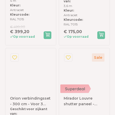
4 m
van:
Antraciet
Kleur:
3,6 m
Antraciet
Kleur:
Kleurcode:
Antraciet
RAL 7015
Kleurcode:
RAL 7015
€ 499,00
€ 399,20
€ 175,00
Op voorraad
Op voorraad
Sale
Orion verbindingsset
Mirador Louvre
- 300 cm - Voor 3
shutter paneel -
Geschikt voor zijkant
meter zijkant -
123,5x238,25cm - wit -
van: