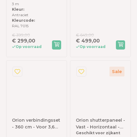
zijkant - Antraciet
3 m
Kleur:
Antraciet
Kleurcode:
RAL 7015
€ 399,00
€ 649,00
€ 299,00
€ 499,00
Op voorraad
Op voorraad
Sale
Orion verbindingsset
Orion shutterpaneel -
- 360 cm - Voor 3,6
Vast - Horizontaal -
Geschikt voor zijkant
meter zijkant - Wit
113 cm - Voor 3,6