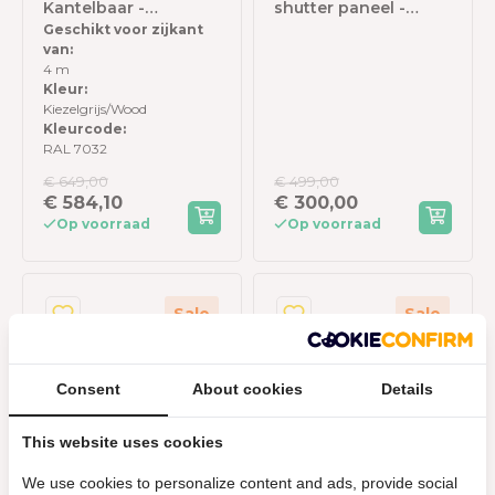
Kantelbaar -
shutter paneel -
Geschikt voor zijkant
Horizontaal - 123 cm
113,5x238,25cm - wit -
van:
- Voor 4 meter zijkant
Voor 3,6m kant
4 m
- Kiezelgrijs/Wood
Kleur:
Kiezelgrijs/Wood
Kleurcode:
RAL 7032
€ 649,00
€ 499,00
€ 584,10
€ 300,00
Op voorraad
Op voorraad
Sale
Sale
Consent
About cookies
Details
This website uses cookies
We use cookies to personalize content and ads, provide social
Orion windscherm -
Orion windscherm -