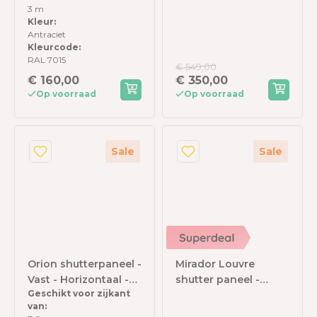
Antraciet
Voor 4m kant
3 m
Kleur:
Antraciet
Kleurcode:
RAL 7015
€ 549,00
€ 160,00
€ 350,00
Op voorraad
Op voorraad
Sale
Sale
Orion shutterpaneel -
Mirador Louvre
Vast - Horizontaal -
shutter paneel -
Geschikt voor zijkant
113 cm - Voor 3,6
93x238,25cm -
van:
meter zijkant -
antraciet - Voor 3m