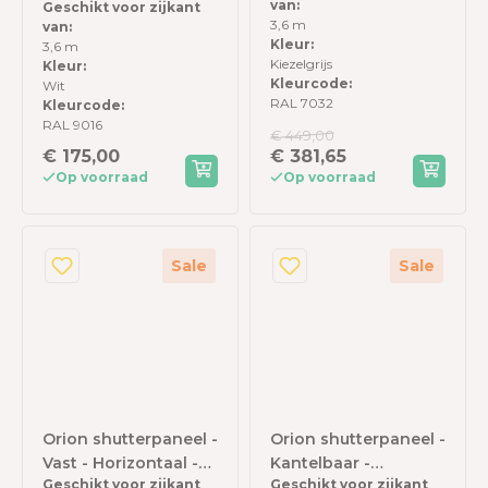
van:
Geschikt voor zijkant
meter zijkant -
3,6 m
van:
Kiezelgrijs
Kleur:
3,6 m
Kiezelgrijs
Kleur:
Kleurcode:
Wit
RAL 7032
Kleurcode:
RAL 9016
€ 449,00
€ 175,00
€ 381,65
Op voorraad
Op voorraad
Sale
Sale
Orion shutterpaneel -
Orion shutterpaneel -
Vast - Horizontaal -
Kantelbaar -
Geschikt voor zijkant
Geschikt voor zijkant
113 cm - Voor 3,6
Horizontaal - 113 cm -