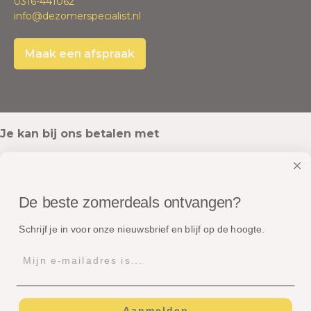
0316-441062
info@dezomerspecialist.nl
Maak een afspraak
Je kan bij ons betalen met
De beste zomerdeals ontvangen?
Onze pakketten worden verstuurd met
Schrijf je in voor onze nieuwsbrief en blijf op de hoogte.
Aanmelden