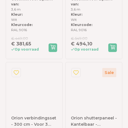
van:
van:
meter zijkant - Wit
Voor 3,6 meter
3,6 m
3,6 m
zijkant - Wit
Kleur:
Kleur:
Wit
Wit
Kleurcode:
Kleurcode:
RAL 9016
RAL 9016
€ 449,00
€ 549,00
€ 381,65
€ 494,10
Op voorraad
Op voorraad
Sale
Orion verbindingsset
Orion shutterpaneel -
- 300 cm - Voor 3
Kantelbaar -