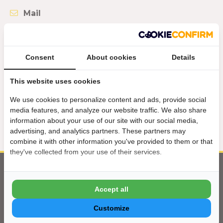
Mail
Binnen 1 werkdag reactie
info@dezomerspecialist.nl
Consent
About cookies
Details
Whatsapp
This website uses cookies
Binnen 1 werkdag reactie
We use cookies to personalize content and ads, provide social
media features, and analyze our website traffic. We also share
06 - 49 81 24 65
information about your use of our site with our social media,
advertising, and analytics partners. These partners may
combine it with other information you've provided to them or that
they've collected from your use of their services.
Alle aanbiedingen, acties & nieuwtjes als
Accept all
eerste in je inbox?
Customize
Gratis inschrijven