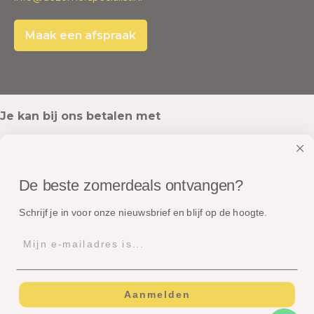
Maak een afspraak
Je kan bij ons betalen met
De beste zomerdeals ontvangen?
Onze pakketten worden verstuurd met
Schrijf je in voor onze nieuwsbrief en blijf op de hoogte.
Aanmelden
© Copyright - Dé Zomerspecialist B.V.
Algemene voorwaarden