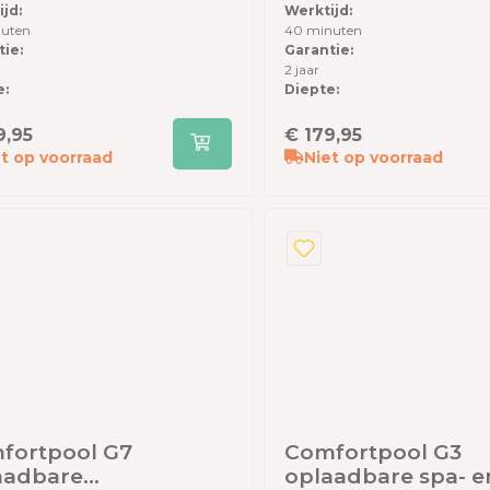
jd:
Werktijd:
uten
40 minuten
ie:
Garantie:
2 jaar
e:
Diepte:
9,95
€ 179,95
t op voorraad
Niet op voorraad
fortpool G7
Comfortpool G3
aadbare
oplaadbare spa- e