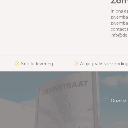
Zom
In ons a
zwembads
zwembads
contact 
info@dez
Snelle levering
Altijd gratis verzending
Onze sh