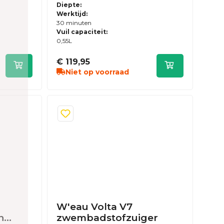
zwembadstofzuiger
Diepte:
Werktijd:
30 minuten
Vuil capaciteit:
0,55L
€ 119,95
Niet op voorraad
W'eau Volta V7
n
zwembadstofzuiger