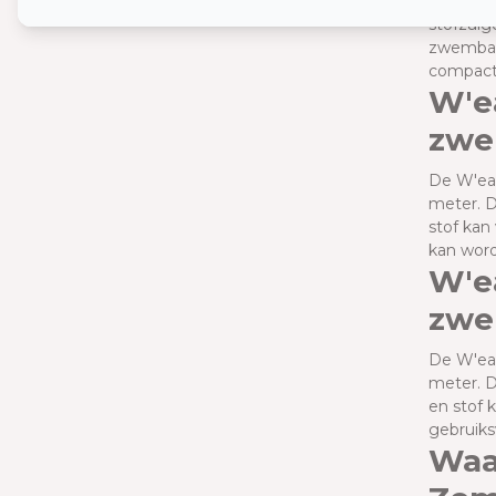
De W'eau
stofzuig
zwembad 
compact
W'ea
zwe
De W'eau
meter. D
stof kan
kan wor
W'e
zwe
De W'eau
meter. D
en stof 
gebruiksv
Waa