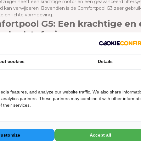
fzuiger heeft een krachtige motor en een geavanceerd filtersyste
kan verwijderen. Bovendien is de Comfortpool G3 zeer gebruiks
e en lichte vormgeving.
ortpool G5: Een krachtige en 
mbadstofzuiger
rtpool G5 is een krachtige en effectieve zwembadstofzuiger d
er heeft een dubbele motor en een groot filtersysteem, waardoor
n uit je zwembad te verwijderen.
out cookies
Details
fortpool G7: Een geavanceerde
mbadstofzuiger
rtpool G7 is een geavanceerde en multifunctionele zwembadst
edia features, and analyze our website traffic. We also share informati
fzuiger heeft een geavanceerd navigatiesysteem en een krachtig
d analytics partners. These partners may combine it with other informat
ad grondig te reinigen. Bovendien is de Comfortpool G7 multifun
 their services.
igingsmodus en de vaste plekreinigingsmodus.
au Volta V3: Een compacte en 
mbadstofzuiger
Customize
Accept all