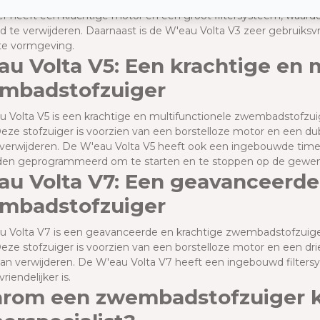
 Volta V3 is een compacte en handige zwembadstofzuiger die 
er heeft een krachtige motor en een groot filtersysteem, waardoor 
te verwijderen. Daarnaast is de W'eau Volta V3 zeer gebruiksvr
e vormgeving.
u Volta V5: Een krachtige en 
mbadstofzuiger
 Volta V5 is een krachtige en multifunctionele zwembadstofzui
eze stofzuiger is voorzien van een borstelloze motor en een dub
 verwijderen. De W'eau Volta V5 heeft ook een ingebouwde tim
den geprogrammeerd om te starten en te stoppen op de gewens
au Volta V7: Een geavanceerde
mbadstofzuiger
 Volta V7 is een geavanceerde en krachtige zwembadstofzuige
eze stofzuiger is voorzien van een borstelloze motor en een dri
kan verwijderen. De W'eau Volta V7 heeft een ingebouwd filtersy
riendelijker is.
rom een zwembadstofzuiger k