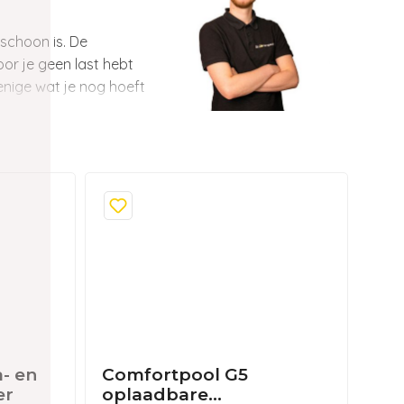
schoon is. De
or je geen last hebt
enige wat je nog hoeft
!
- en
Comfortpool G5
er
oplaadbare