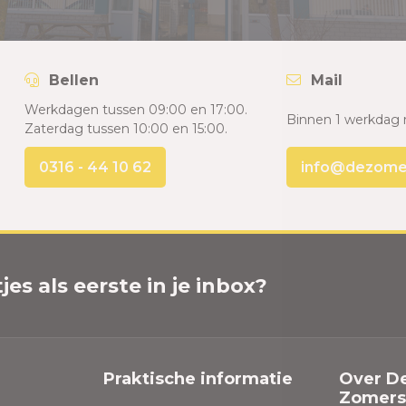
Bellen
Mail
Werkdagen tussen 09:00 en 17:00.
Binnen 1 werkdag 
Zaterdag tussen 10:00 en 15:00.
0316 - 44 10 62
info@dezomers
es als eerste in je inbox?
Praktische informatie
Over D
Zomersp