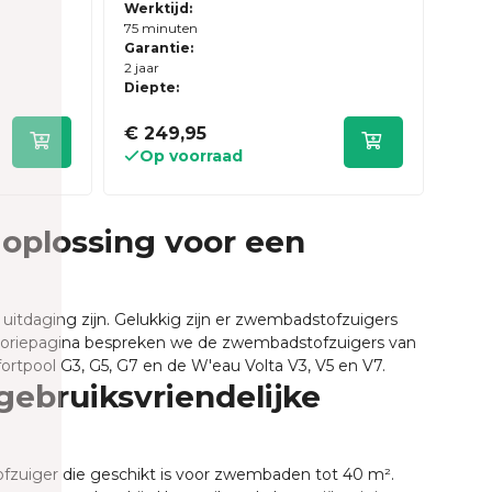
er
Werktijd:
75 minuten
Garantie:
2 jaar
Diepte:
€ 249,95
Op voorraad
oplossing voor een
itdaging zijn. Gelukkig zijn er zwembadstofzuigers
goriepagina bespreken we de zwembadstofzuigers van
pool G3, G5, G7 en de W'eau Volta V3, V5 en V7.
gebruiksvriendelijke
ofzuiger die geschikt is voor zwembaden tot 40 m².