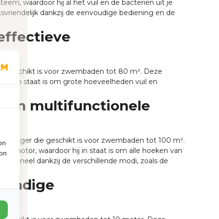
em, waardoor hij al het vuil en de bacteriën uit je
vriendelijk dankzij de eenvoudige bediening en de
effectieve
ie geschikt is voor zwembaden tot 80 m². Deze
 hij in staat is om grote hoeveelheden vuil en
 en multifunctionele
ofzuiger die geschikt is voor zwembaden tot 100 m².
on
e motor, waardoor hij in staat is om alle hoeken van
ion
ctioneel dankzij de verschillende modi, zoals de
handige