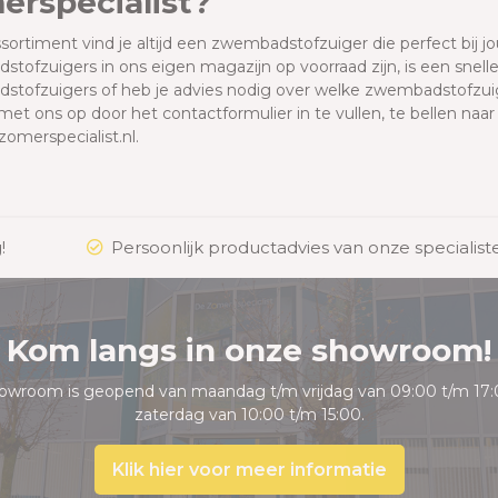
erspecialist?
ssortiment vind je altijd een zwembadstofzuiger die perfect bij 
tofzuigers in ons eigen magazijn op voorraad zijn, is een snell
tofzuigers of heb je advies nodig over welke zwembadstofzui
met ons op door het contactformulier in te vullen, te bellen naa
omerspecialist.nl.
!
Persoonlijk productadvies van onze specialist
Kom langs in onze showroom!
owroom is geopend van maandag t/m vrijdag van 09:00 t/m 17:
zaterdag van 10:00 t/m 15:00.
Klik hier voor meer informatie