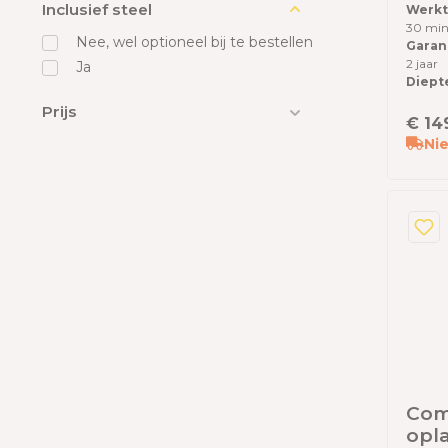
Inclusief steel
Werkti
30 min
Nee, wel optioneel bij te bestellen
Garant
2 jaar
Ja
Diept
Prijs
€ 14
Nie
Com
opl