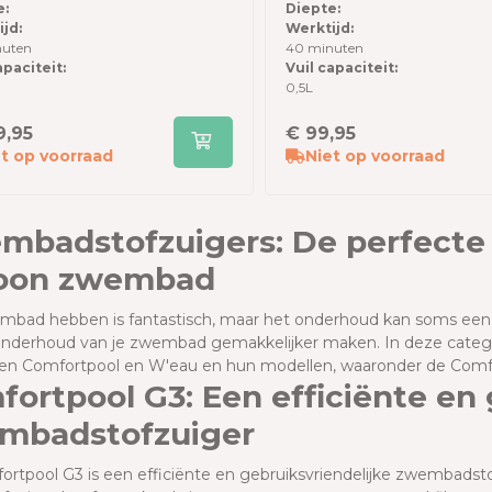
mbadstofzuiger
zwembadstofzuig
e:
Diepte:
jd:
Werktijd:
nuten
40 minuten
apaciteit:
Vuil capaciteit:
0,5L
9,95
€ 99,95
t op voorraad
Niet op voorraad
mbadstofzuigers: De perfecte 
oon zwembad
bad hebben is fantastisch, maar het onderhoud kan soms een u
 onderhoud van je zwembad gemakkelijker maken. In deze cate
n Comfortpool en W'eau en hun modellen, waaronder de Comfort
ortpool G3: Een efficiënte en 
mbadstofzuiger
rtpool G3 is een efficiënte en gebruiksvriendelijke zwembadst