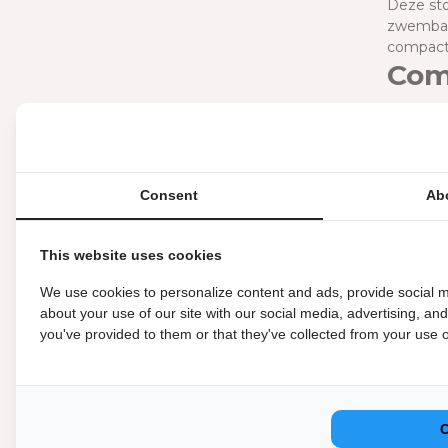
Deze sto
zwembad 
compact
Comf
zwe
De Comfo
stofzuig
bacterië
Consent
Ab
Com
zwe
This website uses cookies
De Comfo
We use cookies to personalize content and ads, provide social m
Deze sto
about your use of our site with our social media, advertising, an
je zwemb
you've provided to them or that they've collected from your use of
randrein
W'e
zwe