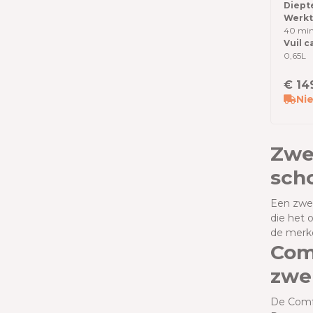
zwe
Diept
Werkti
40 mi
Vuil c
0,65L
€ 14
Nie
Zwe
sch
Een zwem
die het
de merke
Comf
zwe
De Comfo