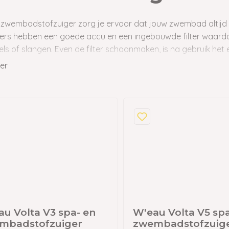
dslang
 en garages
 zwembadstofzuiger zorg je ervoor dat jouw zwembad altijd 
gers hebben een goede accu en een ingebouwde filter waardo
 met berging
ls of slangen. Even de filter schoonmaken, is na gebruik het 
izen
. Daarna kun je weer heerlijk in een schoon zwembad plonzen
er
s
u Volta V3 spa- en
W'eau Volta V5 spa
mbadstofzuiger
zwembadstofzuig