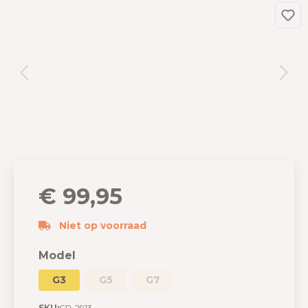
€ 99,95
Niet op voorraad
Model
G3
G5
G7
SKU:
CP-2913