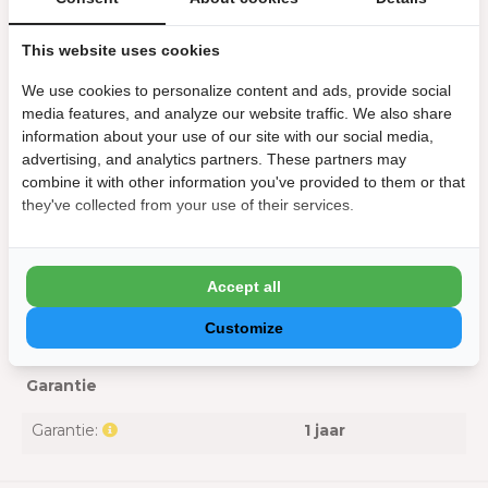
Inclusief steel:
Ja
This website uses cookies
Laadtijd:
4 - 5 uur
We use cookies to personalize content and ads, provide social
media features, and analyze our website traffic. We also share
Vuil capaciteit:
0,5L
information about your use of our site with our social media,
advertising, and analytics partners. These partners may
combine it with other information you've provided to them or that
Werktijd:
40 minuten
they've collected from your use of their services.
Zuigvermogen:
32L/min
Merk:
Comfortpool
Accept all
Customize
Model:
G3
Garantie
Garantie:
1 jaar