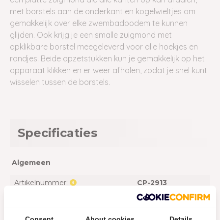
met borstels aan de onderkant en kogelwieltjes om
gemakkelijk over elke zwembadbodem te kunnen
glijden. Ook krijg je een smalle zuigmond met
opklikbare borstel meegeleverd voor alle hoekjes en
randjes. Beide opzetstukken kun je gemakkelijk op het
apparaat klikken en er weer afhalen, zodat je snel kunt
wisselen tussen de borstels.
Specificaties
Algemeen
Artikelnummer:
CP-2913
Geschikt voor:
Spa's en kleine
zwembaden
Consent
About cookies
Details