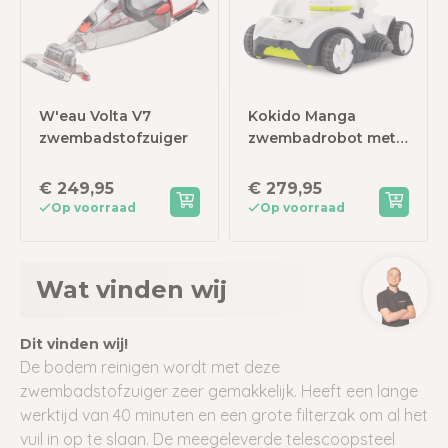
W'eau Volta V7
Kokido Manga
zwembadstofzuiger
zwembadrobot met
accu
€ 249,95
€ 279,95
Op voorraad
Op voorraad
Wat vinden wij
Dit vinden wij!
De bodem reinigen wordt met deze
zwembadstofzuiger zeer gemakkelijk. Heeft een lange
werktijd van 40 minuten en een grote filterzak om al het
vuil in op te slaan. De meegeleverde telescoopsteel