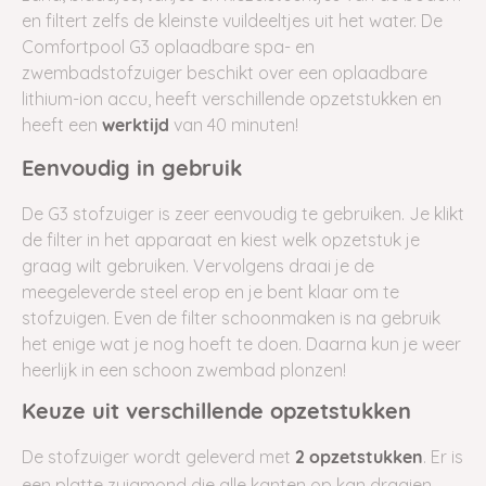
en filtert zelfs de kleinste vuildeeltjes uit het water. De
Comfortpool G3 oplaadbare spa- en
zwembadstofzuiger beschikt over een oplaadbare
lithium-ion accu, heeft verschillende opzetstukken en
heeft een
van 40 minuten!
werktijd
Eenvoudig in gebruik
De G3 stofzuiger is zeer eenvoudig te gebruiken. Je klikt
de filter in het apparaat en kiest welk opzetstuk je
graag wilt gebruiken. Vervolgens draai je de
meegeleverde steel erop en je bent klaar om te
stofzuigen. Even de filter schoonmaken is na gebruik
het enige wat je nog hoeft te doen. Daarna kun je weer
heerlijk in een schoon zwembad plonzen!
Keuze uit verschillende opzetstukken
De stofzuiger wordt geleverd met
. Er is
2 opzetstukken
een platte zuigmond die alle kanten op kan draaien,