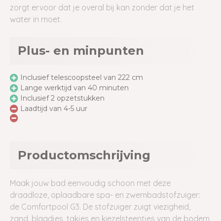
zorgt ervoor dat je overal bij kan zonder dat je het
water in moet.
Plus- en minpunten
Inclusief telescoopsteel van 222 cm
Lange werktijd van 40 minuten
Inclusief 2 opzetstukken
Laadtijd van 4-5 uur
Productomschrijving
Maak jouw bad eenvoudig schoon met deze
draadloze, oplaadbare spa- en zwembadstofzuiger:
de Comfortpool G3. De stofzuiger zuigt viezigheid,
zand, blaadjes, takjes en kiezelsteentjes van de bodem