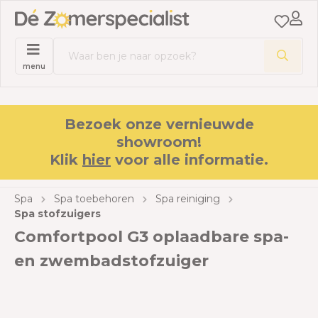
menu
Bezoek onze vernieuwde
showroom!
Klik
hier
voor alle informatie.
Spa
Spa toebehoren
Spa reiniging
Spa stofzuigers
Comfortpool G3 oplaadbare spa-
en zwembadstofzuiger