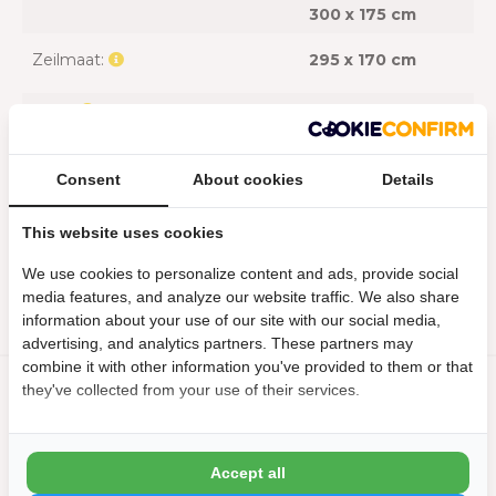
300 x 175 cm
Zeilmaat:
295 x 170 cm
Merk:
Comfortpool
Garantie
Consent
About cookies
Details
Garantie:
3 maanden
This website uses cookies
Kleur
We use cookies to personalize content and ads, provide social
media features, and analyze our website traffic. We also share
Kleur:
Blauw
information about your use of our site with our social media,
advertising, and analytics partners. These partners may
combine it with other information you've provided to them or that
Snelle levering
they've collected from your use of their services.
Altijd gratis verzending!
Persoonlijk productadvies van onze specialisten
Accept all
Compleet assortiment voor de zomer