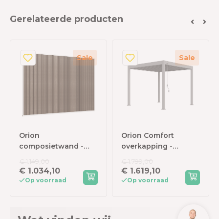
Gerelateerde producten
Sale
Sale
Orion
Orion Comfort
composietwand -
overkapping -
400x236 cm - Voor 4
300x300 cm -
€ 1.149,00
€ 1.799,00
meter zijkant -
Kiezelgrijs
€ 1.034,10
€ 1.619,10
Wit/Teak
Op voorraad
Op voorraad