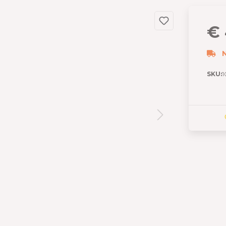
dslang
 en garages
€ 
 met berging
izen
N
s
SKU:
1