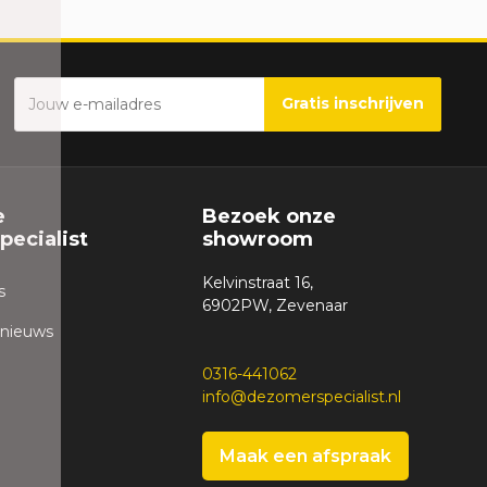
Gratis inschrijven
e
Bezoek onze
ecialist
showroom
Kelvinstraat 16,
s
6902PW, Zevenaar
 nieuws
0316-441062
info@dezomerspecialist.nl
Maak een afspraak