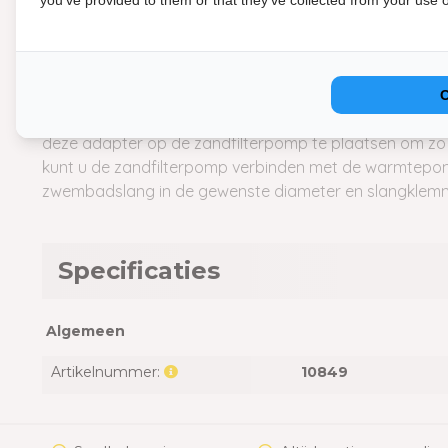
you've provided to them or that they've collected from your use of
gewenste diameter nodig heeft.
Warmtepomp
Bij de meeste warmtepompen wordt er een zwembads
warmtepomp (of de warmtepomp bypass aansluitset). H
deze adapter op de zandfilterpomp te plaatsen om zo 
kunt u de zandfilterpomp verbinden met de warmtepomp.
zwembadslang in de gewenste diameter en slangklemm
Specificaties
Algemeen
Artikelnummer:
10849