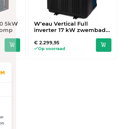
20 5kW
W'eau Vertical Full
W
pomp
inverter 17 kW zwembad
warmtepomp
€ 2.299,95
€
Op voorraad
on
ion