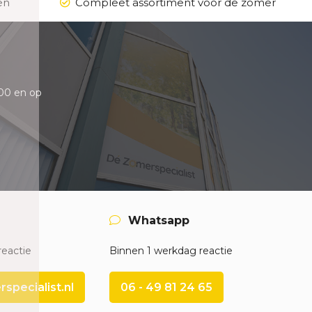
en
Compleet assortiment voor de zomer
00 en op
Whatsapp
reactie
Binnen 1 werkdag reactie
pecialist.nl
06 - 49 81 24 65