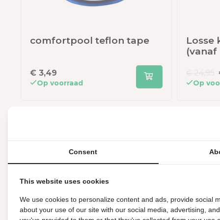
comfortpool teflon tape
Losse 
(vanaf
€ 3,49
€ 24,95
Op voorraad
Op voo
Productomschrijving
Zandfilterpomp of zoutwatersysteem
Consent
Ab
Wil je een zoutwatersysteem of zandfilterpomp met e
Dan creëer je met deze Intex adapter A eenvoudig een
This website uses cookies
draai je eenvoudig op het apparaat. Op deze manier is
We use cookies to personalize content and ads, provide social m
zwembadslang met mof aan te sluiten op het apparaat.
about your use of our site with our social media, advertising, an
met een slangklem moet bevestigen. Daarnaast kan het