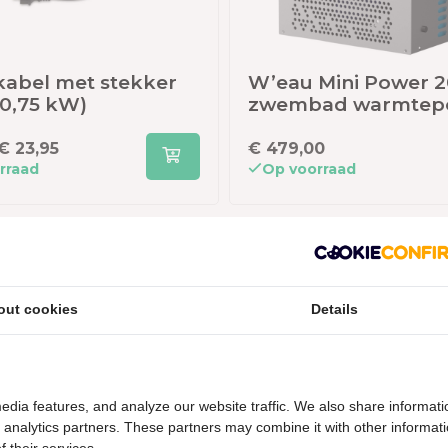
kabel met stekker
W’eau Mini Power 
 0,75 kW)
zwembad warmte
€ 23,95
€ 479,00
rraad
Op voorraad
out cookies
Details
en schroefkoppeling van 38 mm aansluiten?
 verloop van 38 naar 32 mm. Deze adapter
 het mogelijk om zowel een 38 als een 32 mm
edia features, and analyze our website traffic. We also share informati
 Let op dat je deze zwembadslang altijd
d analytics partners. These partners may combine it with other informat
 zo zijn dat u extra zwembadslang in de