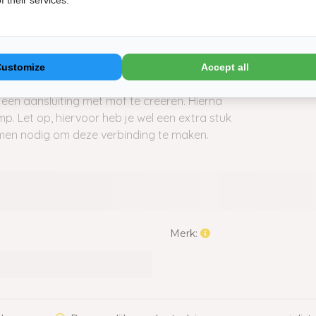
 their services.
lang met mof aangesloten op de
Customize
Accept all
ierdoor is het in sommige gevallen nodig
een aansluiting met mof te creëren. Hierna
 Let op, hiervoor heb je wel een extra stuk
en nodig om deze verbinding te maken.
Merk: