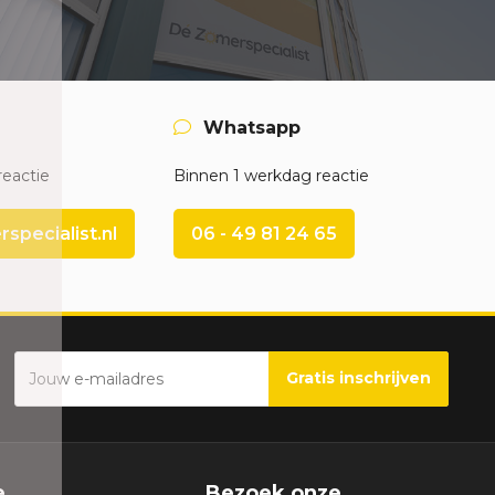
Whatsapp
reactie
Binnen 1 werkdag reactie
pecialist.nl
06 - 49 81 24 65
Gratis inschrijven
e
Bezoek onze