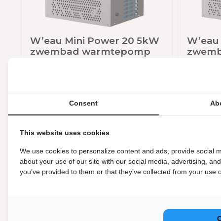
W’eau Mini Power 20 5kW
W’eau 
zwembad warmtepomp
zwemb
€ 479,00
€ 429,0
Op voorraad
Op voo
Consent
Ab
Productomschrijving
This website uses cookies
Intex Dompelpomp
We use cookies to personalize content and ads, provide social m
about your use of our site with our social media, advertising, an
you've provided to them or that they've collected from your use of
Ideaal voor als je het zwembad leeg wilt laten lopen of het
waterdicht en kan gebruikt wordt in zwembaden tot een d
afvoerslang meegeleverd. Als je een langere slang wilt, 
bevestigen aan de dompelpomp. De stroomkabel die word