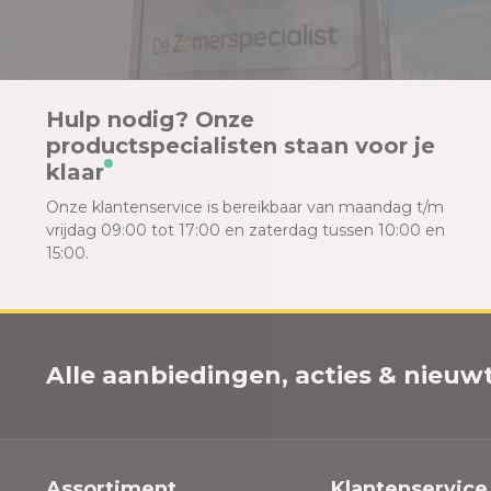
Hulp nodig? Onze
productspecialisten staan voor je
klaar
Onze klantenservice is bereikbaar van maandag t/m
vrijdag 09:00 tot 17:00 en zaterdag tussen 10:00 en
15:00.
Alle aanbiedingen, acties & nieuwtj
Assortiment
Klantenservice