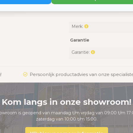
Merk:
Garantie
Garantie:
!
Persoonlijk productadvies van onze specialist
Kom langs in onze showroom!
owroom is geopend van maandag t/m vrijdag van 09:00 t/m 17:
zaterdag van 10:00 t/m 15:00.