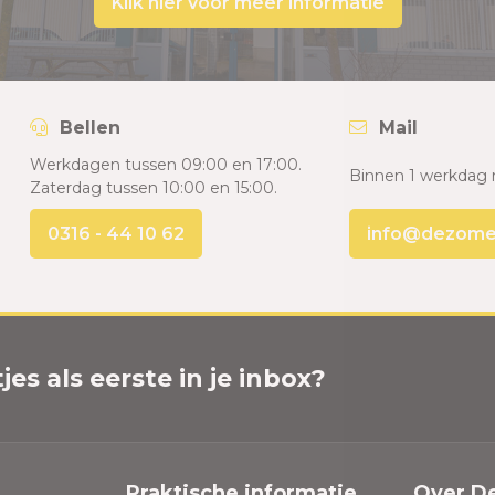
Klik hier voor meer informatie
Bellen
Mail
Werkdagen tussen 09:00 en 17:00.
Binnen 1 werkdag 
Zaterdag tussen 10:00 en 15:00.
0316 - 44 10 62
info@dezomers
es als eerste in je inbox?
Praktische informatie
Over D