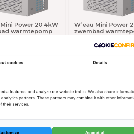
Mini Power 20 4kW
W’eau Mini Power 
ad warmtepomp
zwembad warmte
0
€ 379,00
rraad
Op voorraad
out cookies
Details
edia features, and analyze our website traffic. We also share informati
d analytics partners. These partners may combine it with other informat
 their services.
 water rond wilt laten circuleren. De pomp is
iepte van 1,22m3. Er wordt een 5 meter lange
dan kan je zelf een slang van de diameter 32mm
t meegeleverd is 10 meter lang.
Customize
Accept all