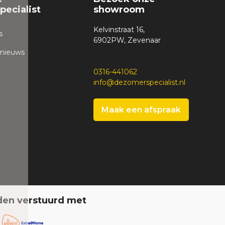
ecialist
showroom
Kelvinstraat 16,
s
6902PW, Zevenaar
 nieuws
0316-441062
info@dezomerspecialist.nl
Maak een afspraak
den verstuurd met