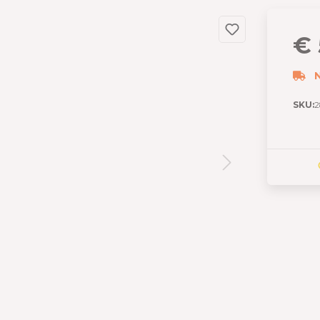
dslang
 en garages
€ 
 met berging
izen
N
s
SKU:
2