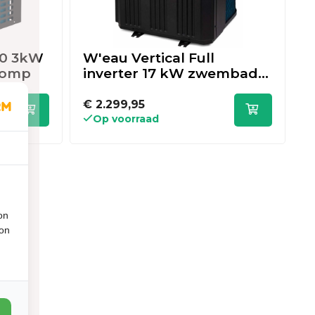
20 3kW
W'eau Vertical Full
W
pomp
inverter 17 kW zwembad
i
warmtepomp
€ 2.299,95
€
Op voorraad
on
ion