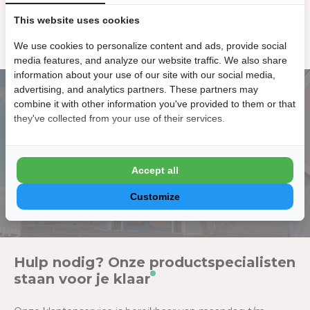
Altijd gratis verzending!
This website uses cookies
Persoonlijk productadvies van onze specialisten
We use cookies to personalize content and ads, provide social
Compleet assortiment voor de zomer
media features, and analyze our website traffic. We also share
information about your use of our site with our social media,
advertising, and analytics partners. These partners may
combine it with other information you've provided to them or that
Kom langs in onze showroom!
they've collected from your use of their services.
Onze showroom is geopend van maandag t/m vrijdag van
09:00 t/m 17:00 en op zaterdag van 10:00 t/m 15:00.
Accept all
Klik hier voor meer informatie
Customize
Hulp nodig? Onze productspecialisten
staan voor je klaar