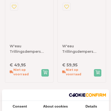
W'eau
W'eau
Trillingsdempers
Trillingsdempers
voor warmtepompen
voor warmtepompen
- 60 cm - 2 stuks
- 45 cm - 2 stuks
€ 49,95
€ 59,95
Niet op
Niet op
voorraad
voorraad
Consent
About cookies
Details
Snelle levering