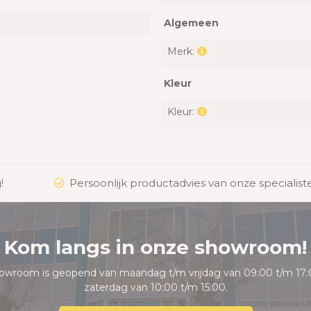
Algemeen
Merk:
Kleur
Kleur:
!
Persoonlijk productadvies van onze specialist
Kom langs in onze showroom!
owroom is geopend van maandag t/m vrijdag van 09:00 t/m 17:
zaterdag van 10:00 t/m 15:00.