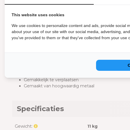
een grote hoeveelheid voedsel bevatten. Dankzij het stabie
oppervlak plaatsen, ongeacht of het vlak is of niet. Een bi
This website uses cookies
het snel kan worden gemonteerd en gedemonteerd en ge
opgeborgen omdat de poten van het statief in het midd
We use cookies to personalize content and ads, provide social m
ornamenten, waaronder smeedwerk, maken van deze driepo
about your use of our site with our social media, advertising, an
eenvoudige regeling van het rooster is het eenvoudig om
you've provided to them or that they've collected from your use of
veranderen.
Kenmerken
De driepoot wordt geleverd met grillrooster en kett
In hoogte verstelbaar
Gemakkelijk te verplaatsen
Gemaakt van hoogwaardig metaal
Specificaties
Gewicht:
11 kg