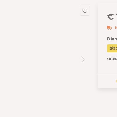
dslang
 en garages
€ 
 met berging
izen
N
s
Diam
Ø5
SKU:
1