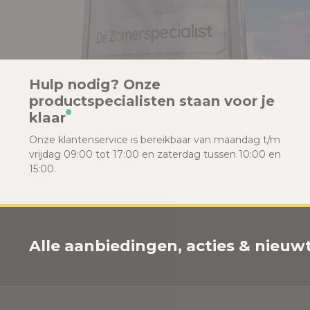
Hulp nodig? Onze
productspecialisten staan voor je
klaar
Onze klantenservice is bereikbaar van maandag t/m
vrijdag 09:00 tot 17:00 en zaterdag tussen 10:00 en
15:00.
Alle aanbiedingen, acties & nieuwtj