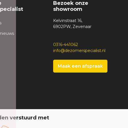
e
Bezoek onze
ecialist
showroom
Kelvinstraat 16,
s
6902PW, Zevenaar
 nieuws
0316-441062
info@dezomerspecialist.nl
Maak een afspraak
den verstuurd met