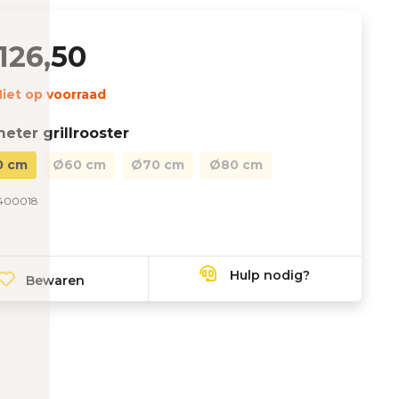
126,50
iet op voorraad
eter grillrooster
0 cm
Ø60 cm
Ø70 cm
Ø80 cm
400018
Hulp nodig?
Bewaren