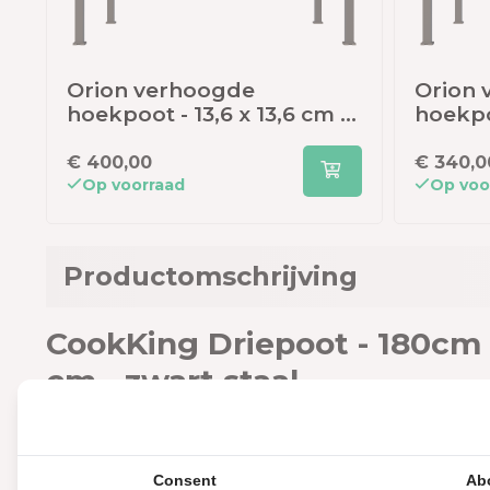
Orion verhoogde
Orion 
-
hoekpoot - 13,6 x 13,6 cm -
hoekpoo
300 cm - Kiezelgrijs (set
300 cm 
van 2 stuks)
van 2 s
€ 400,00
€ 340,0
Op voorraad
Op voo
Productomschrijving
CookKing Driepoot - 180cm -
cm - zwart staal
De Cookking driepoot is de perfecte aanwinst in uw tuin vo
wordt geleverd met een grillrooster die in hoogte verstelb
een kampvuur of traditionele houtskoolbriketten gebruik
Consent
Ab
weerbestendigheid verhoogt. Het massieve rooster (grillr