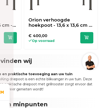
Orion verhoogde
O
6 cm -
hoekpoot - 13,6 x 13,6 cm -
h
set van
300 cm - Antraciet (set van
3
2 stuks)
s
€ 400,00
€
Op voorraad
vinden wij
e en praktische toevoeging aan uw tuin
ing driepoot is een echte blikvanger in uw tuin. Deze
 en praktische driepoot met grillrooster zorgt ervoor dat
ecue weer genieten wordt!
- en minpunten