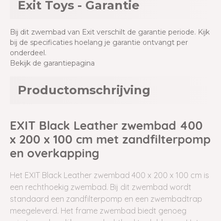
Exit Toys - Garantie
Bij dit zwembad van Exit verschilt de garantie periode. Kijk
bij de specificaties hoelang je garantie ontvangt per
onderdeel.
Bekijk de garantiepagina
Productomschrijving
EXIT Black Leather zwembad 400
x 200 x 100 cm met zandfilterpomp
en overkapping
Het EXIT Black Leather zwembad 400 x 200 x 100 cm is
een rechthoekig
zwembad. Bij dit zwembad wordt
standaard een zandfilterpomp en een zwembadtrap
meegeleverd. Het frame zwembad biedt genoeg