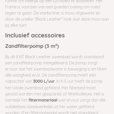
ruimte om heerlijk op een luchtbed te dobberen. Het
frame is voorzien van een poedercoating om roest
tegen te gaan. De sterke liner is mooi afgewerkt en
door de unieke “Black Leather” look sluit deze mooi aan
bij elke tuin!
Inclusief accessoires
Zandfilterpomp (3 m³)
Bij dit EXIT Black Leather zwembad wordt standaard
een zandfilterpomp meegeleverd. De pomp zorgt
ervoor dat het zwembadwater in beweging is en filtert
alle viezigheid eruit. De zandfilterpomp heeft een
capaciteit van
. In 4-5 uur heeft de pomp
3000 L/uur
het totale zwembad gefilterd. Het filterbed moet
gevuld worden met glasparels of filterbolletjes. Het is
namelijk het
wat ervoor zorgt dat alle
filtermateriaal
vuildeeltjes daadwerkelijk uit het water gefilterd
worden. (Een filtermateriaal wordt niet standaard