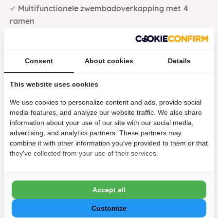
✔
Multifunctionele zwembadoverkapping met 4
ramen
✔
Zwembadliner
✔
Z
andfilterpomp (filtermateriaal is niet
inbegrepen)
Consent
About cookies
Details
✔
Zwembadtrap
✔
This website uses cookies
Liner reparatieset
✔
Handleidingen
We use cookies to personalize content and ads, provide social
media features, and analyze our website traffic. We also share
information about your use of our site with our social media,
advertising, and analytics partners. These partners may
combine it with other information you've provided to them or that
they've collected from your use of their services.
Specificaties
Aansluiting
Accept all
Aansluiting (zand)filterpomp:
32 mm
Customize