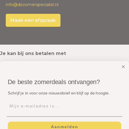
info@dezomerspecialist.nl
Maak een afspraak
Je kan bij ons betalen met
De beste zomerdeals ontvangen?
Onze pakketten worden verstuurd met
Schrijf je in voor onze nieuwsbrief en blijf op de hoogte.
Aanmelden
© Copyright - Dé Zomerspecialist B.V.