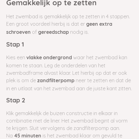
Gemakkelijk op te zetten
Het zwembad is gemakkelijk op te zetten in 4 stappen.
Een groot voordeel hierbij is dat er
geen
extra
of
nodig is.
schroeven
gereedschap
Stap 1
Kies een
waar het zwembad kan
vlakke ondergrond
komen te staan. Leg de onderdelen van het
zwembadframe alvast klaar. Let hierbij op dat er ook
plek is om de
neer te zetten en dat de
zandfilterpomp
in en uitlaat van het zwembad aan de juiste kant zitten.
Stap 2
Klik gemakkelijk de buizen constructie in elkaar in
combinatie met de liner. Het zwembad begint al vorm
te krijgen. Sluit vervolgens de zandfilterpomp aan.
Na
is het zwembad klaar om gevuld te
45 minuten