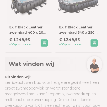
EXIT Black Leather
EXIT Black Leather
zwembad 400 x 200
zwembad 540 x 250 x
x 122 cm met
100 cm met
€ 1.249,95
€ 1.349,95
zandfilterpomp en
zandfilterpomp en
Op voorraad
Op voorraad
overkapping
overkapping
Wat vinden wij
Dit vinden wij!
Een ideaal zwembad voor het gehele gezin! Heeft een
groot zwemoppervlak en wordt standaard
meegeleverd met zandfilterpomp, zwembadtrap en
multifunctionele overkapping. De multifunctionele
overkapping van EXIT is een echte aanwinst voor jouw