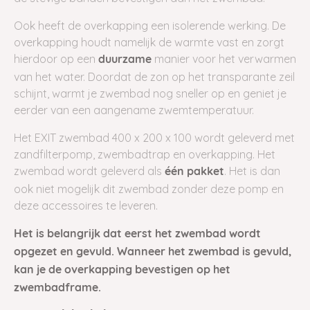
Ook heeft de overkapping een isolerende werking. De
overkapping houdt namelijk de warmte vast en zorgt
hierdoor op een
manier voor het verwarmen
duurzame
van het water. Doordat de zon op het transparante zeil
schijnt, warmt je zwembad nog sneller op en geniet je
eerder van een aangename zwemtemperatuur.
Het EXIT zwembad 400 x 200 x 100 wordt geleverd met
zandfilterpomp, zwembadtrap en overkapping. Het
zwembad wordt geleverd als
. Het is dan
één pakket
ook niet mogelijk dit zwembad zonder deze pomp en
deze accessoires te leveren.
Het is belangrijk dat eerst het zwembad wordt
opgezet en gevuld. Wanneer het zwembad is gevuld,
kan je de overkapping bevestigen op het
zwembadframe.