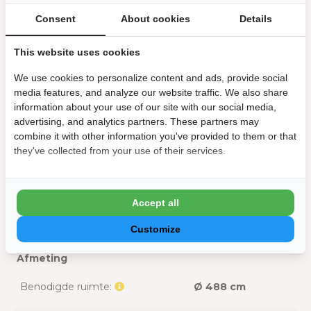
Accessoires
Consent
About cookies
Details
Inclusief afdekzeil:
Nee
This website uses cookies
Inclusief filtermateriaal:
Nee
We use cookies to personalize content and ads, provide social
media features, and analyze our website traffic. We also share
Inclusief grondzeil:
Nee
information about your use of our site with our social media,
advertising, and analytics partners. These partners may
Inclusief overkapping:
Nee
combine it with other information you've provided to them or that
they've collected from your use of their services.
Inclusief pomp:
Ja
Inclusief trap:
Ja
Accept all
Inclusief warmtepomp:
Nee
Customize
Afmeting
Benodigde ruimte:
Ø 488 cm