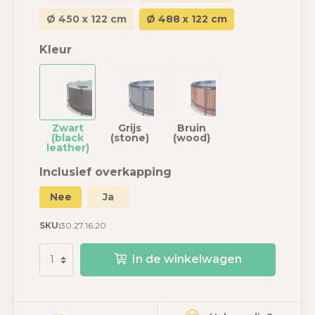
Ø 450 x 122 cm
Ø 488 x 122 cm
Kleur
Zwart
Grijs
Bruin
(black
(stone)
(wood)
leather)
Inclusief overkapping
Nee
Ja
SKU:
30.27.16.20
In de winkelwagen