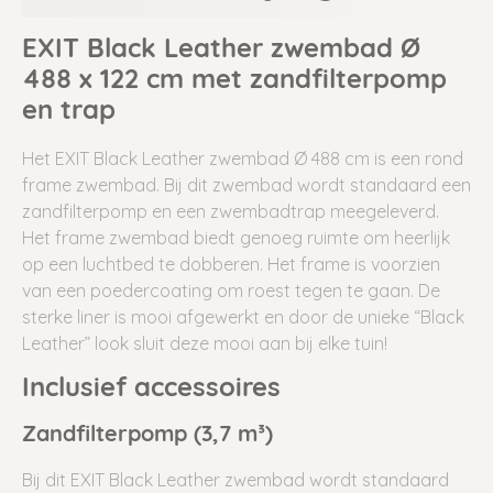
EXIT Black Leather zwembad Ø
488 x 122 cm met zandfilterpomp
en trap
Het EXIT Black Leather zwembad Ø 488 cm is een rond
frame
zwembad. Bij dit zwembad wordt standaard een
zandfilterpomp en een zwembadtrap meegeleverd.
Het frame zwembad biedt genoeg ruimte om heerlijk
op een luchtbed te dobberen. Het frame is voorzien
van een poedercoating om roest tegen te gaan. De
sterke liner is mooi afgewerkt en door de unieke “Black
Leather” look sluit deze mooi aan bij elke tuin!
Inclusief accessoires
Zandfilterpomp (3,7 m³)
Bij dit EXIT Black Leather zwembad wordt standaard