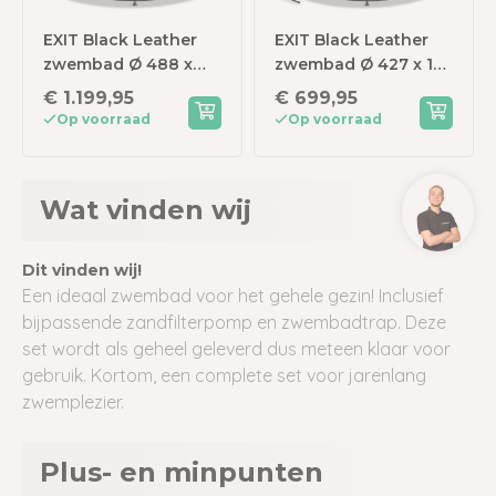
EXIT Black Leather
EXIT Black Leather
zwembad Ø 488 x
zwembad Ø 427 x 122
122 cm met
cm met
€ 1.199,95
€ 699,95
zandfilterpomp en
zandfilterpomp en
Op voorraad
Op voorraad
overkapping
trap
Wat vinden wij
Dit vinden wij!
Een ideaal zwembad voor het gehele gezin! Inclusief
bijpassende zandfilterpomp en zwembadtrap. Deze
set wordt als geheel geleverd dus meteen klaar voor
gebruik. Kortom, een complete set voor jarenlang
zwemplezier.
Plus- en minpunten