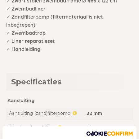
✔
Zwart stalen zwembadframe Ø 488 x 122 cm
✔
Zwembadliner
✔
Z
andfilterpomp (filtermateriaal is niet
inbegrepen)
✔
Zwembadtrap
✔
Liner reparatieset
✔
Handleiding
Specificaties
Aansluiting
Aansluiting (zand)filterpomp:
32 mm
Standaard aansluiting:
32 mm