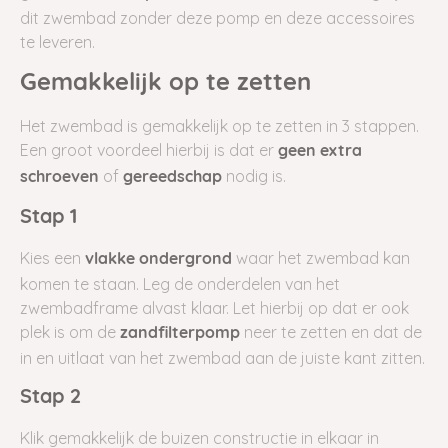
dit zwembad zonder deze pomp en deze accessoires
te leveren.
Gemakkelijk op te zetten
Het zwembad is gemakkelijk op te zetten in 3 stappen.
Een groot voordeel hierbij is dat er
geen
extra
of
nodig is.
schroeven
gereedschap
Stap 1
Kies een
waar het zwembad kan
vlakke ondergrond
komen te staan. Leg de onderdelen van het
zwembadframe alvast klaar. Let hierbij op dat er ook
plek is om de
neer te zetten en dat de
zandfilterpomp
in en uitlaat van het zwembad aan de juiste kant zitten.
Stap 2
Klik gemakkelijk de buizen constructie in elkaar in