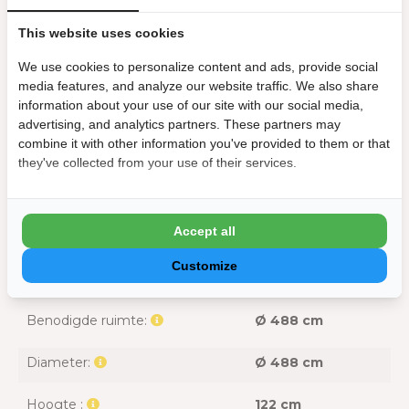
Inclusief filtermateriaal:
Nee
This website uses cookies
We use cookies to personalize content and ads, provide social
Inclusief grondzeil:
Nee
media features, and analyze our website traffic. We also share
information about your use of our site with our social media,
Inclusief overkapping:
Nee
advertising, and analytics partners. These partners may
combine it with other information you've provided to them or that
Inclusief pomp:
Ja
they've collected from your use of their services.
Inclusief trap:
Ja
Accept all
Inclusief warmtepomp:
Nee
Customize
Afmeting
Benodigde ruimte:
Ø 488 cm
Diameter:
Ø 488 cm
Hoogte :
122 cm