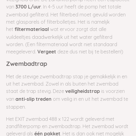
van
. In 4-5 uur heeft de pomp het totale
3700 L/uur
zwembad gefilterd. Het filterbed moet gevuld worden
met glasparels of filterbolletjes. Het is namelijk
het
wat ervoor zorgt dat alle
filtermateriaal
vuildeeltjes daadwerkelijk uit het water gefilterd
worden. (Een filtermateriaal wordt niet standaard
meegeleverd.
deze dus niet bij te bestellen!)
Vergeet
Zwembadtrap
Met de stevige zwembadtrap stap je gemakkelijk in en
uit het zwembad. Zowel in als buiten het zwembad
staat de trap stevig. Deze
is voorzien
veiligheidstrap
van
om veilig in en uit het zwembad te
anti-slip treden
stappen.
Het EXIT zwembad 488 x 122 wordt geleverd met
zandfilterpomp en zwembadtrap. Het zwembad wordt
geleverd als
. Het is dan ook niet mogelijk
één pakket