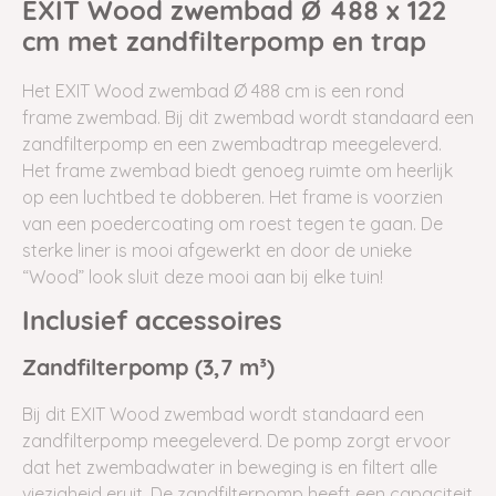
EXIT Wood zwembad Ø 488 x 122
cm met zandfilterpomp en trap
Het EXIT Wood zwembad Ø 488 cm is een rond
frame
zwembad. Bij dit zwembad wordt standaard een
zandfilterpomp en een zwembadtrap meegeleverd.
Het frame zwembad biedt genoeg ruimte om heerlijk
op een luchtbed te dobberen. Het frame is voorzien
van een poedercoating om roest tegen te gaan. De
sterke liner is mooi afgewerkt en door de unieke
“Wood” look sluit deze mooi aan bij elke tuin!
Inclusief accessoires
Zandfilterpomp (3,7 m³)
Bij dit EXIT Wood zwembad wordt standaard een
zandfilterpomp meegeleverd. De pomp zorgt ervoor
dat het zwembadwater in beweging is en filtert alle
viezigheid eruit. De zandfilterpomp heeft een capaciteit