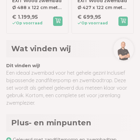
EXIT Wood zwembad
EXIT Wood zwembad
Ø 488 x 122 cm met
Ø 427 x 122 cm met
zandfilterpomp en
zandfilterpomp en
€ 1.199,95
€ 699,95
overkapping
trap
Op voorraad
Op voorraad
Wat vinden wij
Dit vinden wij!
Een ideaal zwembad voor het gehele gezin! Inclusief
bijpassende zandfilterpomp en zwembadtrap. Deze
set wordt als geheel geleverd dus meteen klaar voor
gebruik. Kortom, een complete set voor jarenlang
zwemplezier.
Plus- en minpunten
Geleverd met zandfilterpomp en zwembadtrap