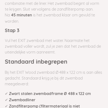
combinatie met de liner. Het zwembad begint al vorm
te krijgen. Sluit vervolgens de zandfilterpomp aan.
Na
is het zwembad klaar om gevuld te
45 minuten
worden.
Stap 3
Vul het EXIT zwembad met water. Naarmate het
zwembad voller wordt, zul je zien dat het zwembad de
uiteindelijke vorm aanneemt.
Standaard inbegrepen
Bij het EXIT Wood zwembad Ø 488 x 122 cm is aan alles
gedacht. Standaard krijg je bij dit zwembad
meegeleverd:
✔
Zwart stalen zwembadframe Ø 488 x 122 cm
✔
Zwembadliner
✔
Z
andfilterpomp (filtermateriaal is niet