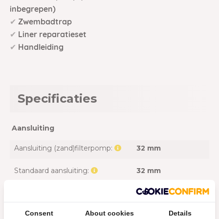
inbegrepen)
✔
Zwembadtrap
✔
Liner reparatieset
✔
Handleiding
Specificaties
Aansluiting
Aansluiting (zand)filterpomp:
32 mm
Standaard aansluiting:
32 mm
Accessoires
Inclusief afdekzeil:
Nee
Consent
About cookies
Details