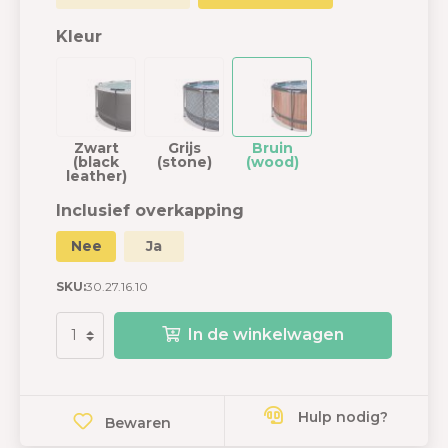
Kleur
Zwart
Grijs
Bruin
(black
(stone)
(wood)
leather)
Inclusief overkapping
Nee
Ja
SKU:
30.27.16.10
In de winkelwagen
Hulp nodig?
Bewaren