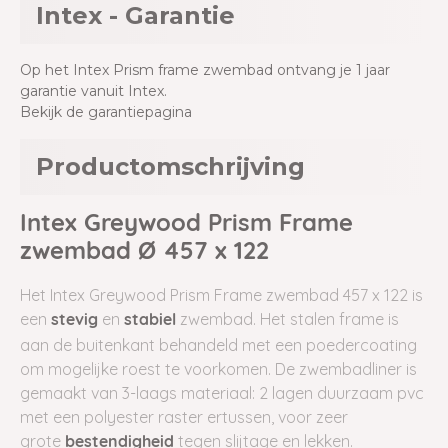
Intex - Garantie
Op het Intex Prism frame zwembad ontvang je 1 jaar
garantie vanuit Intex.
Bekijk de garantiepagina
Productomschrijving
Intex Greywood Prism Frame
zwembad Ø 457 x 122
Het Intex Greywood Prism Frame zwembad 457 x 122 is
een
en
zwembad. Het stalen frame is
stevig
stabiel
aan de buitenkant behandeld met een poedercoating
om mogelijke roest te voorkomen. De zwembadliner is
gemaakt van 3-laags materiaal: 2 lagen duurzaam pvc
met een polyester raster ertussen, voor zeer
grote
tegen slijtage en lekken.
bestendigheid