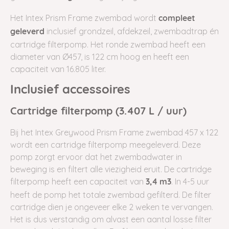
Het Intex Prism Frame zwembad wordt
compleet
inclusief grondzeil, afdekzeil, zwembadtrap én
geleverd
cartridge filterpomp. Het ronde
zwembad
heeft een
diameter van Ø457, is 122 cm hoog en heeft een
capaciteit van 16.805 liter.
Inclusief accessoires
Cartridge filterpomp (3.407 L / uur)
Bij het Intex Greywood Prism Frame zwembad 457 x 122
wordt een cartridge filterpomp meegeleverd. Deze
pomp zorgt ervoor dat het zwembadwater in
beweging is en filtert alle viezigheid eruit. De cartridge
filterpomp heeft een capaciteit van
. In 4-5 uur
3,4 m3
heeft de pomp het totale zwembad gefilterd. De filter
cartridge dien je ongeveer elke 2 weken te vervangen.
Het is dus verstandig om alvast een aantal losse filter