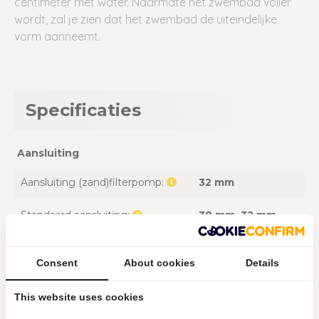
centimeter met water. Naarmate het zwembad voller
wordt, zal je zien dat het zwembad de uiteindelijke
vorm aanneemt.
Specificaties
Aansluiting
Aansluiting (zand)filterpomp:
32 mm
Standaard aansluiting:
38 mm
, 32 mm
Accessoires
Consent
About cookies
Details
Inclusief afdekzeil:
Ja
This website uses cookies
Inclusief filtercartridge:
Ja, 1