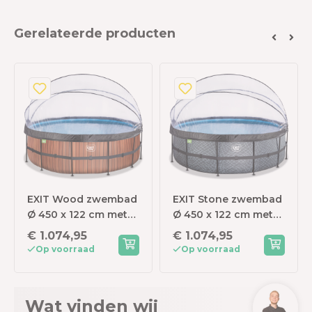
Gerelateerde producten
EXIT Wood zwembad
EXIT Stone zwembad
Ø 450 x 122 cm met
Ø 450 x 122 cm met
zandfilterpomp en
zandfilterpomp en
€ 1.074,95
€ 1.074,95
overkapping
overkapping
Op voorraad
Op voorraad
Wat vinden wij