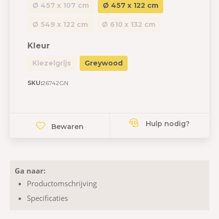
Ø 457 x 107 cm
Ø 457 x 122 cm
Ø 549 x 122 cm
Ø 610 x 132 cm
Kleur
Kiezelgrijs
Greywood
SKU:
26742GN
Hulp nodig?
Bewaren
Ga naar:
Productomschrijving
Specificaties