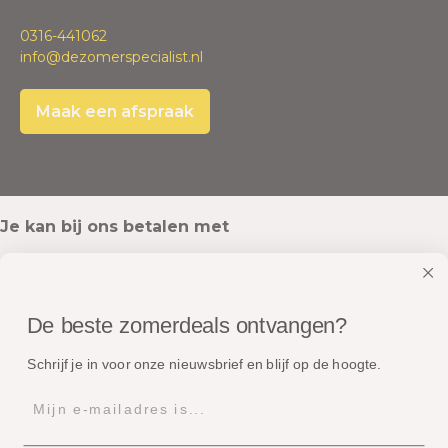
0316-441062
info@dezomerspecialist.nl
Maak een afspraak
Je kan bij ons betalen met
De beste zomerdeals ontvangen?
Onze pakketten worden verstuurd met
Schrijf je in voor onze nieuwsbrief en blijf op de hoogte.