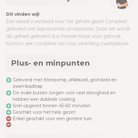
Dit vinden wij!
Een ideaal zwembad voor het gehele gezin! Compleet
geleverd met bijpassende accessoires. Deze set wordt
als geheel geleverd dus meteen klaar voor gebruik.
Kortom, een complete set voor jarenlang zwemplezier.
Plus- en minpunten
Geleverd met filterpomp, afdekzeil, grondzeil en
zwembadtrap
De ovale buizen zorgen voor veel stevigheid en
hebben een dubbele coating
Snel opgezet binnen 45-60 minuten
Geschikt voor het hele gezin!
Enkel geschikt voor een grotere tuin