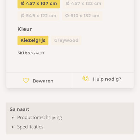
Ø 457 x 107 cm
Ø 457 x 122 cm
Ø 549 x 122 cm
Ø 610 x 132 cm
Kleur
Kiezelgrijs
Greywood
SKU:
26724GN
Hulp nodig?
Bewaren
Ga naar:
Productomschrijving
Specificaties