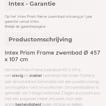
Intex - Garantie
Op het Intex Prism frame zwembad ontvang je 1 jaar
garantie vanuit Intex.
Bekijk de garantiepagina
Productomschrijving
Intex Prism Frame zwembad Ø 457
x 107 cm
Het Intex Prism Frame zwembad 457 x 107 is
een
en
zwembad. Het stalen frame is
stevig
stabiel
aan de buitenkant behandeld met een poedercoating
om mogelijke roest te voorkomen. De zwembadliner is
gemaakt van 3-laags materiaal: 2 lagen duurzaam pvc
met een polyester raster ertussen, voor zeer
grote
tegen slijtage en lekken.
bestendigheid