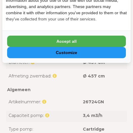
information about your use of our site with our social media,
advertising, and analytics partners. These partners may
Inclusief pomp:
Ja
combine it with other information you've provided to them or that
they've collected from your use of their services.
Inclusief trap:
Ja
Afmeting
Accept all
Benodigde ruimte:
Ø 457 cm
Customize
Diameter:
Ø 457 cm
Afmeting zwembad:
Ø 457 cm
Algemeen
Artikelnummer:
26724GN
Capaciteit pomp:
3,4 m3/h
Type pomp:
Cartridge