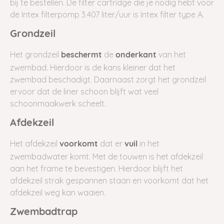
bij te bestellen. De filter cartridge die je nodig hebt voor
de Intex filterpomp 3.407 liter/uur is
Intex filter type A.
Grondzeil
Het grondzeil
de
van het
beschermt
onderkant
zwembad. Hierdoor is de kans kleiner dat het
zwembad beschadigt. Daarnaast zorgt het grondzeil
ervoor dat de liner schoon blijft wat veel
schoonmaakwerk scheelt.
Afdekzeil
Het afdekzeil
dat er
in het
voorkomt
vuil
zwembadwater komt. Met de touwen is het afdekzeil
aan het frame te bevestigen. Hierdoor blijft het
afdekzeil strak gespannen staan en voorkomt dat het
afdekzeil weg kan waaien.
Zwembadtrap