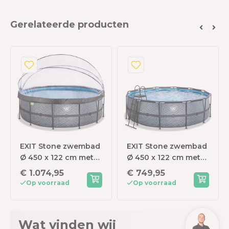
Gerelateerde producten
EXIT Stone zwembad
EXIT Stone zwembad
Ø 450 x 122 cm met
Ø 450 x 122 cm met
zandfilterpomp en
zandfilterpomp en
€ 1.074,95
€ 749,95
overkapping
trap
Op voorraad
Op voorraad
Wat vinden wij