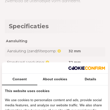
zwembad de uiteindelijke vorm aanneemt.
Specificaties
Aansluiting
Aansluiting (zand)filterpomp:
32 mm
Standaard aansluiting:
32 mm
Accessoires
Consent
About cookies
Details
Inclusief afdekzeil:
Ja
This website uses cookies
Inclusief filtercartridge:
Ja, 1
We use cookies to personalize content and ads, provide social
media features, and analyze our website traffic. We also share
Inclusief grondzeil:
Ja