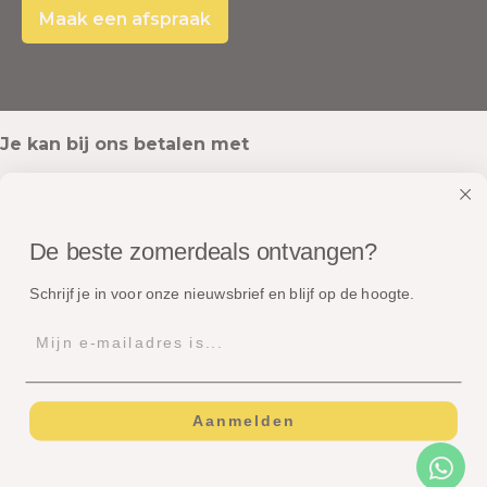
Maak een afspraak
Je kan bij ons betalen met
De beste zomerdeals ontvangen?
Onze pakketten worden verstuurd met
Schrijf je in voor onze nieuwsbrief en blijf op de hoogte.
Aanmelden
© Copyright - Dé Zomerspecialist B.V.
Algemene voorwaarden
Privacyverklaring