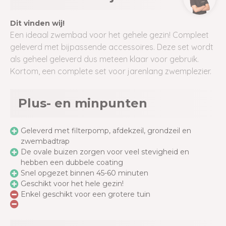
Dit vinden wij!
Een ideaal zwembad voor het gehele gezin! Compleet
geleverd met bijpassende accessoires. Deze set wordt
als geheel geleverd dus meteen klaar voor gebruik.
Kortom, een complete set voor jarenlang zwemplezier.
Plus- en minpunten
Geleverd met filterpomp, afdekzeil, grondzeil en
zwembadtrap
De ovale buizen zorgen voor veel stevigheid en
hebben een dubbele coating
Snel opgezet binnen 45-60 minuten
Geschikt voor het hele gezin!
Enkel geschikt voor een grotere tuin