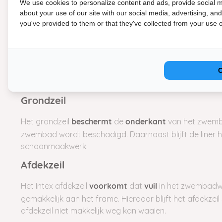
We use cookies to personalize content and ads, provide social m
vuildeeltjes eruit worden gehaald. De zandfilterpomp h
about your use of our site with our social media, advertising, an
betekent dat het zwembadwater binnen 4 à 5 uur wordt 
you've provided to them or that they've collected from your use of
Het filterbed van de pomp vul je met glasparels of filter
ervoor zorgt dat alle vuildeeltjes daadwerkelijk uit het 
zandfilterpomp van 6 m3/uur stop je
aan fil
640 gram
filtermateriaal wordt niet standaard meegeleverd.
Ver
Grondzeil
Het grondzeil
de
van het zwemba
beschermt
onderkant
zwembad wordt beschadigd. Daarnaast blijft de liner 
schoonmaakwerk.
Afdekzeil
Het Intex afdekzeil
dat
in het zwembadwat
voorkomt
vuil
gemakkelijk aan het frame. Hierdoor blijft het afdekze
afdekzeil niet makkelijk weg kan waaien.