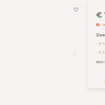
dslang
 en garages
€ 
 met berging
izen
N
s
Zwe
Ø 4
Ø 6
SKU:
2