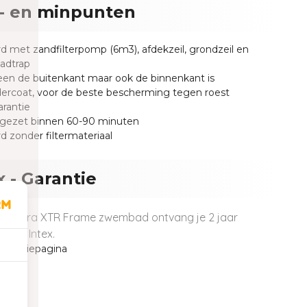
- en minpunten
d met zandfilterpomp (6m3), afdekzeil, grondzeil en
adtrap
leen de buitenkant maar ook de binnenkant is
ercoat, voor de beste bescherming tegen roest
arantie
pgezet binnen 60-90 minuten
d zonder filtermateriaal
x - Garantie
tex Ultra XTR Frame zwembad ontvang je 2 jaar
anuit Intex.
garantiepagina