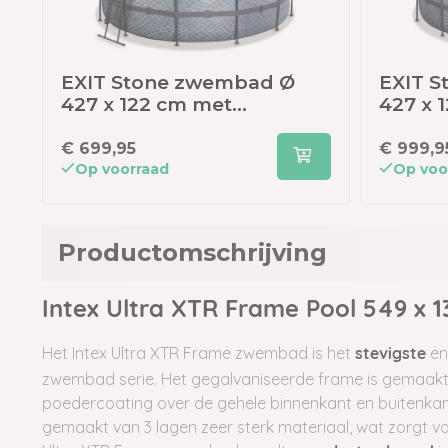
EXIT Stone zwembad Ø
EXIT 
427 x 122 cm met
427 x 
zandfilterpomp en trap
zandfi
overk
€ 699,95
€ 999,9
Op voorraad
Op voo
Productomschrijving
Intex Ultra XTR Frame Pool 549 x 13
Het Intex Ultra XTR Frame zwembad is het
en
stevigste
zwembad serie. Het gegalvaniseerde frame is gemaakt 
poedercoating over de gehele binnenkant en buitenkan
gemaakt van 3 lagen zeer sterk materiaal, wat zorgt v