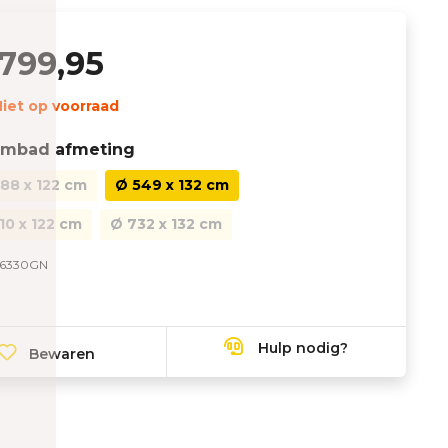
799,95
iet op voorraad
mbad afmeting
88 x 122 cm
Ø 549 x 132 cm
10 x 122 cm
Ø 732 x 132 cm
6330GN
Hulp nodig?
Bewaren