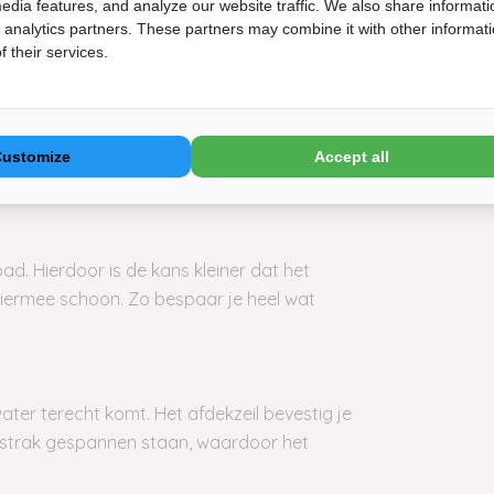
edia features, and analyze our website traffic. We also share informati
eeft een capaciteit van
. Dat
6000 L/uur
d analytics partners. These partners may combine it with other informat
gefilterd.
 their services.
bollen. Het is namelijk het
wat
filtermateriaal
water gefilterd worden. In de Intex
terbollen
of
aan glasparels. (Het
16 kg
Customize
Accept all
deze dus niet bij te bestellen!)
geet
d. Hierdoor is de kans kleiner dat het
hiermee schoon. Zo bespaar je heel wat
er terecht komt. Het afdekzeil bevestig je
il strak gespannen staan, waardoor het