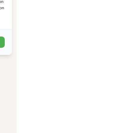
on
ion