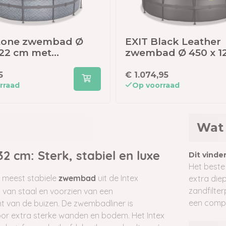
Stone zwembad Ø
EXIT Black Leather
122 cm met
zwembad Ø 450 x 1
lterpomp en
met zandfilterpom
apping
overkapping
5
€ 1.074,95
rraad
Op voorraad
Wat 
Dit vinden
2 cm: Sterk, stabiel en luxe
Het beste
 meest stabiele
uit de Intex
extra die
zwembad
zandfilte
van staal en voorzien van een
een compl
t van de buizen. De zwembadliner is
oor extra sterke wanden en bodem. Het Intex