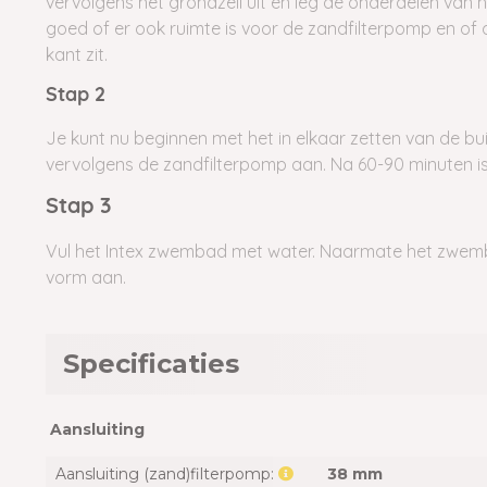
vervolgens het grondzeil uit en leg de onderdelen van
goed of er ook ruimte is voor de zandfilterpomp en o
kant zit.
Stap 2
Je kunt nu beginnen met het in elkaar zetten van de buiz
vervolgens de zandfilterpomp aan. Na 60-90 minuten i
Stap 3
Vul het Intex zwembad met water. Naarmate het zwembad
vorm aan.
Specificaties
Aansluiting
Aansluiting (zand)filterpomp:
38 mm