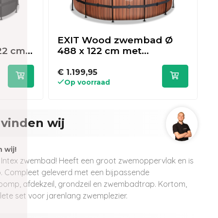
EXIT Wood zwembad Ø
E
22 cm
488 x 122 cm met
4
p en
zandfilterpomp en
z
overkapping
€ 1.199,95
€
Op voorraad
vinden wij
 wij!
 Intex zwembad! Heeft een groot zwemoppervlak en is
p. Compleet geleverd met een bijpassende
rpomp, afdekzeil, grondzeil en zwembadtrap. Kortom,
ete set voor jarenlang zwemplezier.