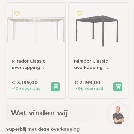
Mirador Classic
Mirador Classic
overkapping -
overkapping -
300x600cm - Wit
300x400cm -
Antraciet
€ 3.199,00
€ 2.199,00
Op voorraad
Op voorraad
Wat vinden wij
Superblij met deze overkapping