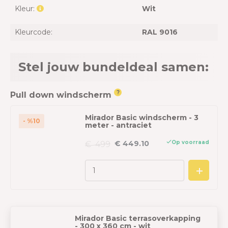
Kleur:
Wit
Kleurcode:
RAL 9016
Stel jouw bundeldeal samen:
?
Pull down windscherm
Mirador Basic windscherm - 3
- %10
meter - antraciet
Op voorraad
€ 449.10
€ 499
Mirador Basic terrasoverkapping
- 300 x 360 cm - wit