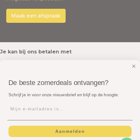
Maak een afspraak
Je kan bij ons betalen met
De beste zomerdeals ontvangen?
Onze pakketten worden verstuurd met
Schrijf je in voor onze nieuwsbrief en blijf op de hoogte.
Aanmelden
© Copyright - Dé Zomerspecialist B.V.
Algemene voorwaarden