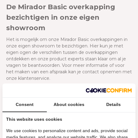
De Mirador Basic overkapping
bezichtigen in onze eigen
showroom
Het is mogelijk om onze Mirador Basic overkappingen in
onze eigen showroom te bezichtigen. Hier kun je met
eigen ogen de verschillen tussen de overkappingen
ontdekken en onze product experts staan klaar om al je
vragen te beantwoorden. Voor meer informatie of voor
het maken van een afspraak kan je contact opnemen met
onze klantenservice.
Laten monteren van de
Consent
About cookies
Details
overkapping
This website uses cookies
Wil je jouw Mirador Basic overkapping laten installeren?
We use cookies to personalize content and ads, provide social
Dat is mogelijk! We beschikken over gekwalificeerde
media features, and analyze our website traffic. We also share