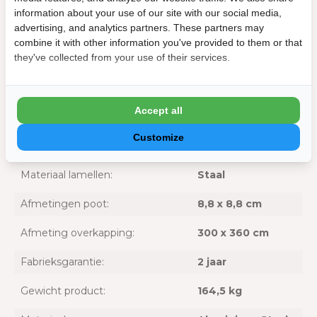
monteurs om ervoor te zorgen dat de installatie veilig en
information about your use of our site with our social media,
betrouwbaar verloopt. Zodra je jouw bestelling hebt
advertising, and analytics partners. These partners may
geplaatst, kun je contact opnemen met onze
combine it with other information you've provided to them or that
klantenservice om de installatie van jouw Mirador Basic
they've collected from your use of their services.
overkapping in te plannen en informeren naar de kosten.
Accept all
Specificaties
Customize
Materiaal lamellen:
Staal
Afmetingen poot:
8,8 x 8,8 cm
Afmeting overkapping:
300 x 360 cm
Fabrieksgarantie:
2 jaar
Gewicht product:
164,5 kg