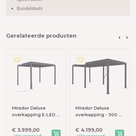
Bundeldeals
Gerelateerde producten
Mirador Deluxe
Mirador Deluxe
overkapping E-LED -
overkapping - 300 x
300 x 400 - antraciet
600 cm - antraciet
- met elektrisch
€ 3.999,00
€ 4.199,00
lamellendak en LED
Op voorraad
Op voorraad