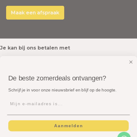
Maak een afspraak
Je kan bij ons betalen met
De beste zomerdeals ontvangen?
Onze pakketten worden verstuurd met
Schrijf je in voor onze nieuwsbrief en blijf op de hoogte.
Aanmelden
© Copyright - Dé Zomerspecialist B.V.
Algemene voorwaarden