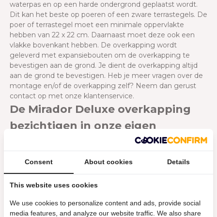
waterpas en op een harde ondergrond geplaatst wordt.
Dit kan het beste op poeren of een zware terrastegels. De
poer of terrastegel moet een minimale oppervlakte
hebben van 22 x 22 cm. Daarnaast moet deze ook een
vlakke bovenkant hebben. De overkapping wordt
geleverd met expansiebouten om de overkapping te
bevestigen aan de grond. Je dient de overkapping altijd
aan de grond te bevestigen.
Heb je meer vragen over de
montage en/of de overkapping zelf? Neem dan gerust
contact op met onze klantenservice.
De Mirador Deluxe overkapping
bezichtigen in onze eigen
showroom
Het is mogelijk om onze Mirador Deluxe overkappingen in
Consent
About cookies
Details
onze eigen showroom te bezichtigen. Hier kun je met
eigen ogen de verschillen tussen de overkappingen
This website uses cookies
ontdekken en onze product experts staan klaar om al je
vragen te beantwoorden. Voor meer informatie of voor
We use cookies to personalize content and ads, provide social
het maken van een afspraak kan je contact opnemen met
media features, and analyze our website traffic. We also share