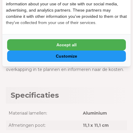
onze klantenservice.
information about your use of our site with our social media,
Laten monteren van de
advertising, and analytics partners. These partners may
combine it with other information you've provided to them or that
overkapping
they've collected from your use of their services.
Wil je jouw Mirador overkapping laten installeren? Dat is
mogelijk! We beschikken over gekwalificeerde monteurs
om ervoor te zorgen dat de installatie veilig en
Accept all
betrouwbaar verloopt. Zodra je jouw bestelling hebt
Customize
geplaatst, kun je contact opnemen met onze
klantenservice om de installatie van jouw Orion Deluxe
overkapping in te plannen en informeren naar de kosten.
Specificaties
Materiaal lamellen:
Aluminium
Afmetingen poot:
11,1 x 11,1 cm