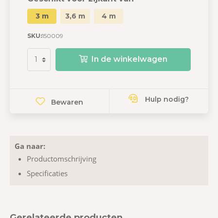
3 m
3,6 m
4 m
SKU:
150009
In de winkelwagen
Hulp nodig?
Bewaren
Ga naar:
Productomschrijving
Specificaties
Gerelateerde producten