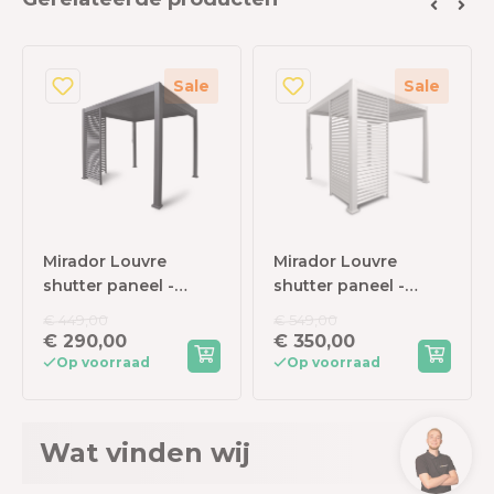
Sale
Sale
Mirador Louvre
Mirador Louvre
shutter paneel -
shutter paneel -
93x238,25cm -
123,5x238,25cm - wit -
€ 449,00
€ 549,00
antraciet - Voor 3m
Voor 4m kant
€ 290,00
€ 350,00
kant
Op voorraad
Op voorraad
Wat vinden wij