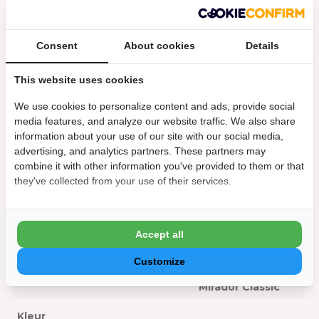
Specificaties
Consent
About cookies
Details
Fabrieksgarantie:
2 jaar
This website uses cookies
Geschikt voor zijkant van:
3 m
We use cookies to personalize content and ads, provide social
media features, and analyze our website traffic. We also share
Materiaal:
Aluminium
information about your use of our site with our social media,
advertising, and analytics partners. These partners may
Afmeting
combine it with other information you've provided to them or that
Lengte:
93 cm
they've collected from your use of their services.
Hoogte :
238,25 cm
Accept all
Algemeen
Customize
Geschikt voor:
Mirador Deluxe
,
Mirador Classic
Kleur