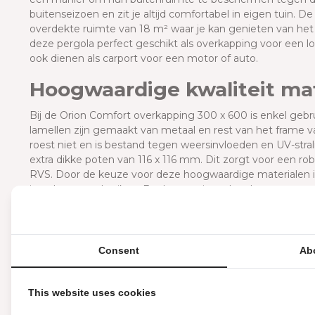
buitenseizoen en zit je altijd comfortabel in eigen tuin. 
overdekte ruimte van 18 m² waar je kan genieten van het b
deze pergola perfect geschikt als overkapping voor een 
ook dienen als carport voor een motor of auto.
Hoogwaardige kwaliteit ma
Bij de Orion Comfort overkapping 300 x 600 is enkel ge
lamellen zijn gemaakt van metaal en rest van het frame va
roest niet en is bestand tegen weersinvloeden en UV-stra
extra dikke poten van 116 x 116 mm. Dit zorgt voor een robu
RVS. Door de keuze voor deze hoogwaardige materialen 
jaar door te gebruiken. En dat voor jaren lang!
Wat maakt deze overkappi
De Orion Comfort overkapping onderscheidt zich niet allee
Consent
Ab
ontwerp. Over alles is nagedacht bij deze overkapping. Ui
monteren en 100% waterdicht wanneer de lamellen gesl
deze Terrasoverkapping uniek:
This website uses cookies