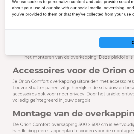
Alle schroeven worden vanaf de binnenkant gemonte
We use cookies to personalize content and ads, provide social m
geen schroeven aan de buitenkant.
about your use of our site with our social media, advertising, an
De richting van de waterafvoer kan onderaan de poo
you've provided to them or that they've collected from your use of
afdekking van de poot. Hierdoor voorkom je dat je t
De lamellen blijven ten alle tijden volledig achter de 
de lamellen open staan.
De lamellen kunnen kantelen tot 135 graden. Hierdo
de gewenste hoeveelheid zonlicht binnenkomt.
Alle onderdelen zijn voorzien van een plakfolie. De
het monteren van de overkapping. Deze plakfolie is
Accessoires voor de Orion
Je Orion Comfort overkapping uitbreiden met accessoires
Louvre Shutter paneel zit je heerlijk in de schaduw en b
accessoires ook voor meer privacy. Door het unieke ontwe
volledig geïntegreerd in jouw pergola.
Montage van de overkappi
De Orion Comfort overkapping 300 x 600 cm is eenvoudig 
handleiding een stappenplan te vinden voor de montage va