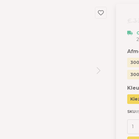
dslang
 en garages
€ 3.
 met berging
izen
2
s
Afm
300
300
Kleu
Kie
SKU:
1