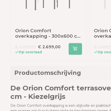
Orion Comfort
Orion 
m
overkapping - 300x600 cm
overka
- Antraciet
- Wit
€ 3.299,00
€ 2.699,00
€ 3.299,
Op voorraad
Op voo
Productomschrijving
De Orion Comfort terrasove
cm - Kiezelgrijs
De Orion Comfort overkapping is een stijlvolle en praktis
een manier om hun buitenruimte te beschermen tegen de