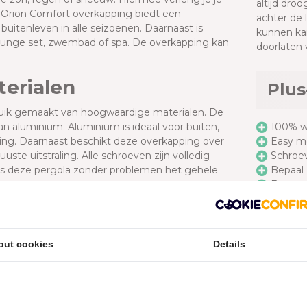
altijd dro
De Orion Comfort overkapping biedt een
achter de l
uitenleven in alle seizoenen. Daarnaast is
kunnen kan
lounge set, zwembad of spa. De overkapping kan
doorlaten 
terialen
Plus
bruik gemaakt van hoogwaardige materialen. De
n aluminium. Aluminium is ideaal voor buiten,
100% w
ling. Daarnaast beschikt deze overkapping over
Easy m
uste uitstraling. Alle schroeven zijn volledig
Schroev
is deze pergola zonder problemen het gehele
Bepaal 
Extra r
Lamelle
ng uniek?
Lamelle
Voorzie
n in materiaal keuze maar vooral in het unieke
opbou
out cookies
Details
teraard is de overkapping gemakkelijk te
Shutter
oten zijn. Onderstaande eigenschappen maken
(wel opt