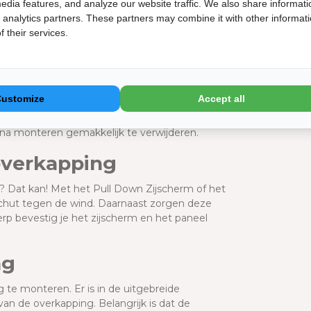
erd en afgedekt met kapjes. Hierdoor zie je
Orio
edia features, and analyze our website traffic. We also share informati
d analytics partners. These partners may combine it with other informat
t zelf worden geregeld door een opening in de
 their services.
Op de Orio
erras onder water komt te staan.
Bekijk de 
ligger. Hierdoor zijn deze uit het zicht, ook als
Doc
or zorg je ervoor dat op elk moment van de dag
Customize
Accept all
ze beschermt de onderdelen tijdens transport en
Handle
 na monteren gemakkelijk te verwijderen.
 overkapping
? Dat kan! Met het Pull Down Zijscherm of het
eschut tegen de wind. Daarnaast zorgen deze
rp bevestig je het zijscherm en het paneel
ng
te monteren. Er is in de uitgebreide
n de overkapping. Belangrijk is dat de