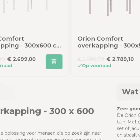
Comfort
Orion Comfort
pping - 300x600 cm
overkapping - 300x
- Kiezelgrijs
00
€ 2.699,00
€ 3.099,00
€ 2.789,10
rraad
Op voorraad
Wat 
rkapping - 300 x 600
Zeer goed
De Orion C
tuin. Met 
set of jac
che oplossing voor mensen die op zoek zijn naar
en straalt 
 zon, regen of sneeuw. Hiermee verleng je je