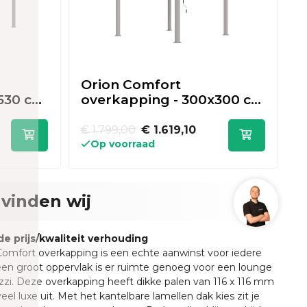
Orion Comfort
O
530 cm
overkapping - 300x300 cm
o
- Kiezelgrijs
-
€ 1.799,00
€ 1.619,10
€
Op voorraad
vinden wij
e prijs/kwaliteit verhouding
omfort overkapping is een echte aanwinst voor iedere
een groot oppervlak is er ruimte genoeg voor een lounge
uzzi. Deze overkapping heeft dikke palen van 116 x 116 mm
veel luxe uit. Met het kantelbare lamellen dak kies zit je