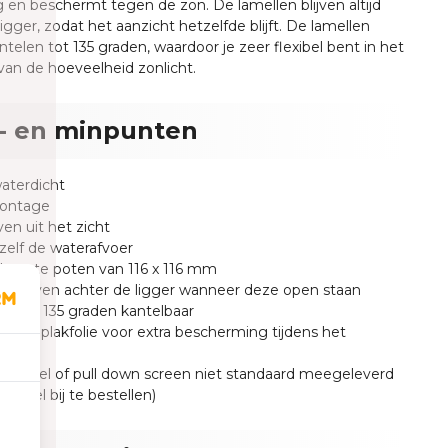
og en beschermt tegen de zon. De lamellen blijven altijd
igger, zodat het aanzicht hetzelfde blijft. De lamellen
telen tot 135 graden, waardoor je zeer flexibel bent in het
van de hoeveelheid zonlicht.
- en minpunten
aterdicht
ontage
en uit het zicht
zelf de waterafvoer
obuuste poten van 116 x 116 mm
n blijven achter de ligger wanneer deze open staan
n zijn 135 graden kantelbaar
n van plakfolie voor extra bescherming tijdens het
wen
 paneel of pull down screen niet standaard meegeleverd
ioneel bij te bestellen)