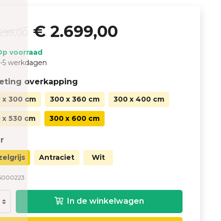
€ 2.699,00
299,00
Op voorraad
-5 werkdagen
eting overkapping
 x 300 cm
300 x 360 cm
300 x 400 cm
 x 530 cm
300 x 600 cm
r
zelgrijs
Antraciet
Wit
5000223
In de winkelwagen