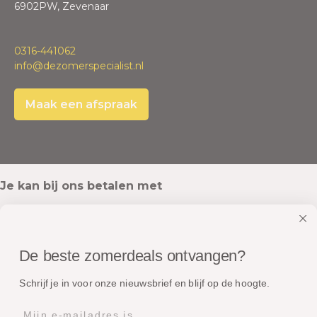
6902PW, Zevenaar
0316-441062
info@dezomerspecialist.nl
Maak een afspraak
Je kan bij ons betalen met
De beste zomerdeals ontvangen?
Onze pakketten worden verstuurd met
Schrijf je in voor onze nieuwsbrief en blijf op de hoogte.