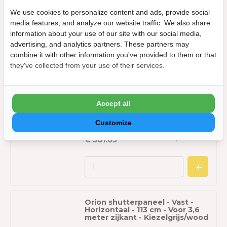
Orion shutterpaneel -
Kantelbaar - Horizontaal - 113
We use cookies to personalize content and ads, provide social
cm - Voor 3,6 meter zijkant -
media features, and analyze our website traffic. We also share
Kiezelgrijs/Wood
information about your use of our site with our social media,
Op voorraad
€ 539.10
advertising, and analytics partners. These partners may
combine it with other information you've provided to them or that
they've collected from your use of their services.
Accept all
Orion shutterpaneel - Vast -
Horizontaal - 113 cm - Voor 3,6
meter zijkant - Kiezelgrijs
Customize
Op voorraad
€ 381.65
Orion shutterpaneel - Vast -
Horizontaal - 113 cm - Voor 3,6
meter zijkant - Kiezelgrijs/wood