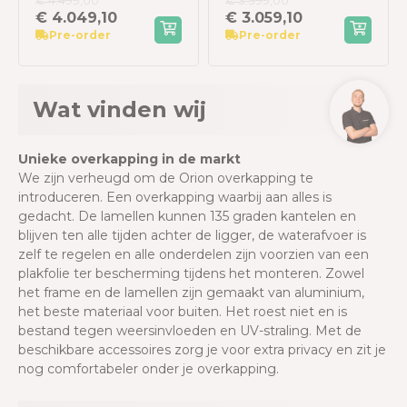
€ 4.499,00
€ 3.399,00
360x530 cm -
360x400 cm -
€ 4.049,10
€ 3.059,10
Kiezelgrijs
Kiezelgrijs
Pre-order
Pre-order
Wat vinden wij
Unieke overkapping in de markt
We zijn verheugd om de Orion overkapping te
introduceren. Een overkapping waarbij aan alles is
gedacht. De lamellen kunnen 135 graden kantelen en
blijven ten alle tijden achter de ligger, de waterafvoer is
zelf te regelen en alle onderdelen zijn voorzien van een
plakfolie ter bescherming tijdens het monteren. Zowel
het frame en de lamellen zijn gemaakt van aluminium,
het beste materiaal
voor buiten. Het roest niet en is
bestand tegen weersinvloeden en UV-straling. Met de
beschikbare accessoires zorg je voor extra privacy en zit je
nog comfortabeler onder je overkapping.