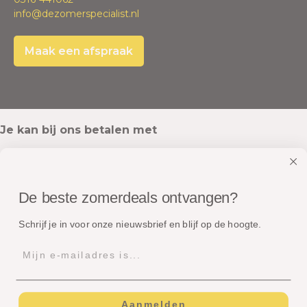
info@dezomerspecialist.nl
Maak een afspraak
Je kan bij ons betalen met
De beste zomerdeals ontvangen?
Onze pakketten worden verstuurd met
Schrijf je in voor onze nieuwsbrief en blijf op de hoogte.
Aanmelden