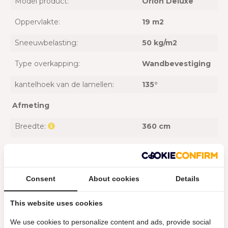
Model product:
Orion Deluxe
Oppervlakte:
19 m2
Sneeuwbelasting:
50 kg/m2
Type overkapping:
Wandbevestiging
kantelhoek van de lamellen:
135°
Afmeting
Breedte:
360 cm
Doorloophoogte:
236 cm
Lengte:
530 cm
Consent
About cookies
Details
Hoogte :
255 cm
This website uses cookies
Algemeen
We use cookies to personalize content and ads, provide social