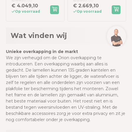
€ 4.499,00
€ 2.999,00
360x530 cm - Wit
300x400 cm -
€ 4.049,10
€ 2.669,10
Antraciet
Op voorraad
Op voorraad
Wat vinden wij
Unieke overkapping in de markt
We zijn verheugd om de Orion overkapping te
introduceren. Een overkapping waarbij aan alles is
gedacht. De lamellen kunnen 135 graden kantelen en
blijven ten alle tijden achter de ligger, de waterafvoer is
zelf te regelen en alle onderdelen zijn voorzien van een
plakfolie ter bescherming tijdens het monteren. Zowel
het frame en de lamellen zijn gemaakt van aluminium,
het beste materiaal
voor buiten. Het roest niet en is
bestand tegen weersinvloeden en UV-straling. Met de
beschikbare accessoires zorg je voor extra privacy en zit je
nog comfortabeler onder je overkapping.