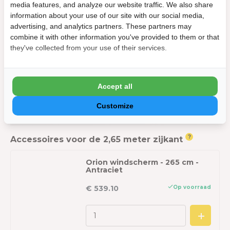
media features, and analyze our website traffic. We also share
Merk:
Orion
information about your use of our site with our social media,
advertising, and analytics partners. These partners may
Kleur
combine it with other information you've provided to them or that
they've collected from your use of their services.
Kleur:
Antraciet
Kleurcode:
RAL 7015
Accept all
Customize
Stel jouw bundeldeal samen:
?
Accessoires voor de 2,65 meter zijkant
Orion windscherm - 265 cm -
Antraciet
Op voorraad
€ 539.10