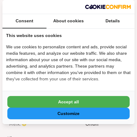
Consent
About cookies
Details
Specificaties
This website uses cookies
Geschikt voor zijkant van:
3 m
We use cookies to personalize content and ads, provide social
media features, and analyze our website traffic. We also share
Materiaal:
Glas
information about your use of our site with our social media,
advertising, and analytics partners. These partners may
Afmeting
combine it with other information you've provided to them or that
they've collected from your use of their services.
Hoogte :
236 cm
Algemeen
Accept all
Geschikt voor:
Orion overkapping
Customize
Merk:
Orion