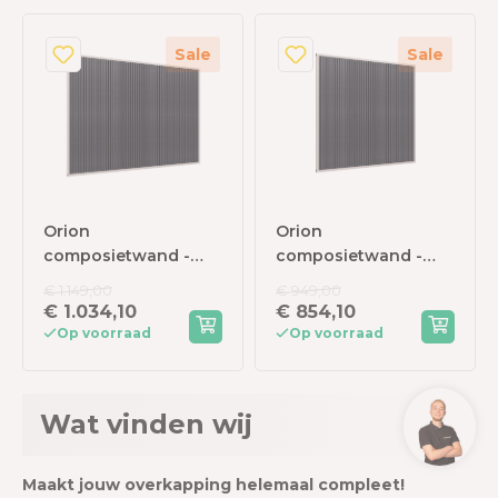
Sale
Sale
Orion
Orion
composietwand -
composietwand -
400x236 cm - Voor
300x236 cm - Voor
€ 1.149,00
€ 949,00
4m kant -
3m kant -
€ 1.034,10
€ 854,10
Kiezelgrijs/antraciet
Kiezelgrijs/antraciet
Op voorraad
Op voorraad
Wat vinden wij
Maakt jouw overkapping helemaal compleet!