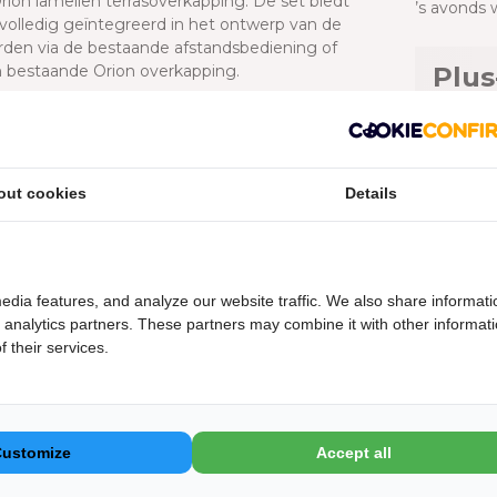
rion lamellen terrasoverkapping. De set biedt
’s avonds 
 volledig geïntegreerd in het ontwerp van de
rden via de bestaande afstandsbediening of
en bestaande Orion overkapping.
Plus
af
Eenvou
apping de verlichting die nog ontbrak. De
Makkeli
licht in de avond en zijn eenvoudig te bedienen
Past pe
out cookies
Details
aadloze uitbreiding en past perfect bij het
Zelf no
 's avonds comfortabel wil gebruiken.
Orio
edia features, and analyze our website traffic. We also share informati
d analytics partners. These partners may combine it with other informat
Op de Orio
 their services.
Bekijk de 
wat je nodig hebt voor installatie: LED-strips,
en zelf nog een waterdichte stekker aan te
Doc
an de Orion overkapping, waardoor de montage
n of te frezen – aansluiten en klaar.
Customize
Accept all
LED ver