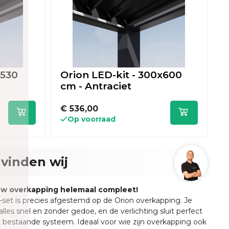
x530
Orion LED-kit - 300x600
O
cm - Antraciet
c
€ 536,00
€
Op voorraad
vinden wij
uw overkapping helemaal compleet!
et is precies afgestemd op de Orion overkapping. Je
lles snel en zonder gedoe, en de verlichting sluit perfect
 bestaande systeem. Ideaal voor wie zijn overkapping ook