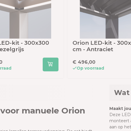
LED-kit - 300x300
Orion LED-kit - 300
ezelgrijs
cm - Antraciet
0
€ 496,00
rraad
Op voorraad
Wat 
t voor manuele Orion
Maakt jo
Deze LED-s
monteert a
aan op het