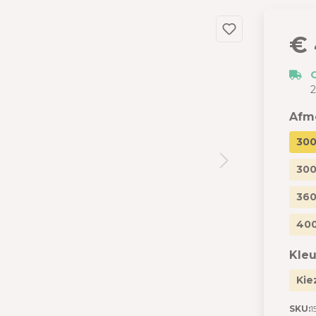
dslang
 en garages
€ 
 met berging
izen
2
s
Afm
300
300
360
400
Kleu
Kie
SKU:
1