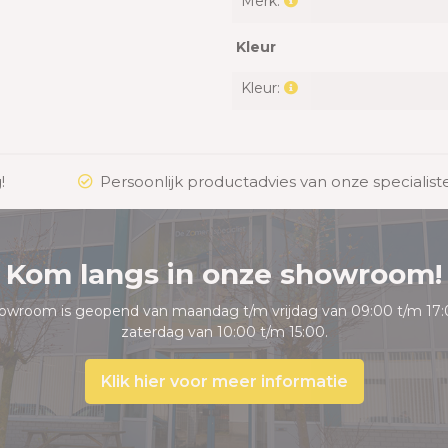
Merk:
Kleur
Kleur:
!
Persoonlijk productadvies van onze specialist
Kom langs in onze showroom!
owroom is geopend van maandag t/m vrijdag van 09:00 t/m 17:
zaterdag van 10:00 t/m 15:00.
Klik hier voor meer informatie