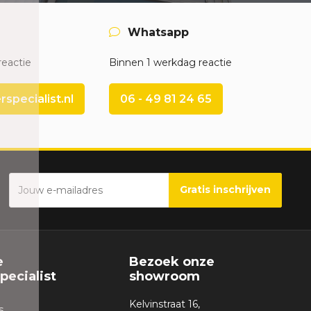
Whatsapp
reactie
Binnen 1 werkdag reactie
pecialist.nl
06 - 49 81 24 65
Gratis inschrijven
e
Bezoek onze
ecialist
showroom
Kelvinstraat 16,
s