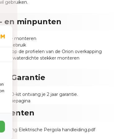
wil gebruiken.
- en minpunten
dig te monteren
jk in gebruik
rfect op de profielen van de Orion overkapping
g een waterdichte stekker monteren
n - Garantie
on
ion
n LED-kit ontvang je 2 jaar garantie.
garantiepagina
umenten
lichting Elektrische Pergola handleiding.pdf