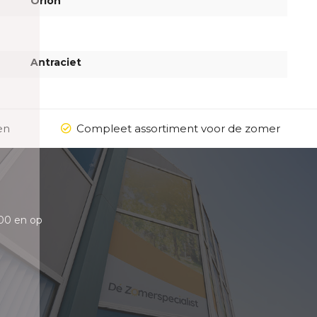
Orion
Antraciet
en
Compleet assortiment voor de zomer
00 en op