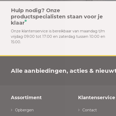
Hulp nodig? Onze
productspecialisten staan voor je
klaar
Onze klantenservice is bereikbaar van maandag t/m
vrijdag 09:00 tot 17:00 en zaterdag tussen 10:00 en
15:00.
Alle aanbiedingen, acties & nieuwtj
Assortiment
Klantenservice
Opbergen
Contact