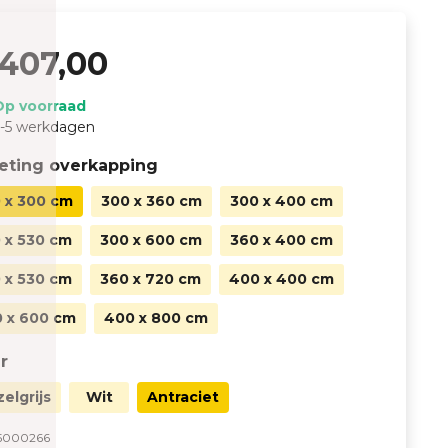
407,00
Op voorraad
-5 werkdagen
eting overkapping
 x 300 cm
300 x 360 cm
300 x 400 cm
 x 530 cm
300 x 600 cm
360 x 400 cm
 x 530 cm
360 x 720 cm
400 x 400 cm
 x 600 cm
400 x 800 cm
r
zelgrijs
Wit
Antraciet
5000266