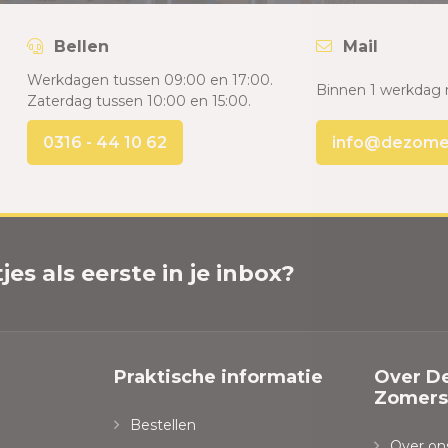
Bellen
Mail
Werkdagen tussen 09:00 en 17:00.
Binnen 1 werkdag 
Zaterdag tussen 10:00 en 15:00.
0316 - 44 10 62
info@dezomers
es als eerste in je inbox?
Praktische informatie
Over D
Zomersp
Bestellen
Over on