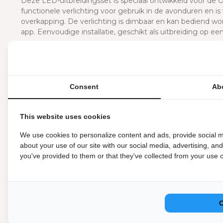
Deze LED-uitbreidingsset is speciaal ontwikkeld voor de O
functionele verlichting voor gebruik in de avonduren en is
overkapping. De verlichting is dimbaar en kan bediend wo
app. Eenvoudige installatie, geschikt als uitbreiding op e
Maak je Orion overkapping 
Met de LED-uitbreidingsset geef je jouw Orion terrasoverk
geïntegreerde, dimbare LED-strips zorgen voor praktisch 
Consent
Ab
via de afstandsbediening of app. De set is ontworpen als n
bestaande systeem. Ideaal voor wie zijn buitenruimte ook
This website uses cookies
Let op: alleen geschikt voor Orion overkappingen.
We use cookies to personalize content and ads, provide social m
Eenvoudige montage
about your use of our site with our social media, advertising, an
you've provided to them or that they've collected from your use of
De LED-uitbreidingsset wordt compleet geleverd met alles 
verbindingskabels en een afstandsbediening. Je hoeft alle
sluiten. De onderdelen zijn afgestemd op de profielen v
snel en zonder aanpassingen verloopt. Je hoeft niet te bore
Unieke kenmerken