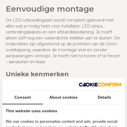
Eenvoudige montage
De LED-uitbreidingsset wordt compleet geleverd met
alles wat je nodig hebt voor installatie: LED-strips,
verbindingskabels en een afstandsbediening. Je hoeft
alleen zelf nog een waterdichte stekker aan te sluiten. De
onderdelen zijn afgestemd op de profielen van de Orion
overkapping, waardoor de montage snel en zonder
aanpassingen verloopt. Je hoeft niet te boren of te frezen
– aansluiten en klaar.
Unieke kenmerken
Met deze LED-uitbreidingsset maak je jouw Orion
overkapping compleet. Je voegt praktische verlichting toe
die perfect past bij het bestaande systeem. De set is
Consent
About cookies
Details
eenvoudig te installeren en te bedienen, en zorgt ervoor
dat je ook ’s avonds comfortabel van je overkapping kunt
This website uses cookies
genieten. Dit zijn de kenmerken van de LED-kit:
We use cookies to personalize content and ads, provide social
Naadloos passend bij de Orion overkapping