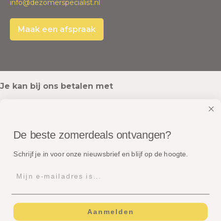
info@dezomerspecialist.nl
Maak een afspraak
Je kan bij ons betalen met
De beste zomerdeals ontvangen?
Onze pakketten worden verstuurd met
Schrijf je in voor onze nieuwsbrief en blijf op de hoogte.
Aanmelden
© Copyright - Dé Zomerspecialist B.V.