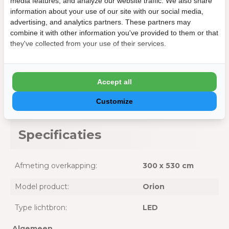
media features, and analyze our website traffic. We also share
Dimbare LED-strips voor functioneel en sfeervol
information about your use of our site with our social media,
licht
advertising, and analytics partners. These partners may
Eenvoudige bediening via afstandsbediening of app
combine it with other information you've provided to them or that
Makkelijke installatie aan je Orion overkapping
they've collected from your use of their services.
Weerbestendig en geschikt voor permanent
buitengebruik
Energiezuinig met lange levensduur
Accept all
Let op: alleen geschikt voor Orion overkappingen
Customize
Specificaties
Afmeting overkapping:
300 x 530 cm
Model product:
Orion
Type lichtbron:
LED
Algemeen