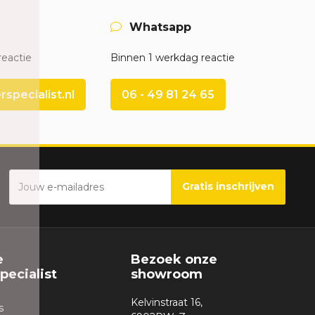
Whatsapp
reactie
Binnen 1 werkdag reactie
pecialist.nl
06 - 49 81 24 65
Gratis inschrijven
e
Bezoek onze
ecialist
showroom
Kelvinstraat 16,
s