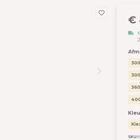
dslang
 en garages
€ 
 met berging
izen
2
s
Afm
300
300
360
400
Kleu
Kie
SKU:
1