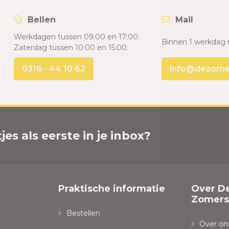
Bellen
Mail
Werkdagen tussen 09:00 en 17:00.
Binnen 1 werkdag 
Zaterdag tussen 10:00 en 15:00.
0316 - 44 10 62
info@dezomers
es als eerste in je inbox?
Praktische informatie
Over D
Zomersp
Bestellen
Over on