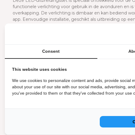
Deze LED-uitbreidingsset is speciaal ontwikkeld voor de O
functionele verlichting voor gebruik in de avonduren en is
overkapping. De verlichting is dimbaar en kan bediend wo
app. Eenvoudige installatie, geschikt als uitbreiding op e
Maak je Orion overkapping 
Met de LED-uitbreidingsset geef je jouw Orion terrasoverk
geïntegreerde, dimbare LED-strips zorgen voor praktisch 
Consent
Ab
via de afstandsbediening of app. De set is ontworpen als n
bestaande systeem. Ideaal voor wie zijn buitenruimte ook
This website uses cookies
Let op: alleen geschikt voor Orion overkappingen.
We use cookies to personalize content and ads, provide social m
Eenvoudige montage
about your use of our site with our social media, advertising, an
you've provided to them or that they've collected from your use of
De LED-uitbreidingsset wordt compleet geleverd met alles 
verbindingskabels en een afstandsbediening. Je hoeft alle
sluiten. De onderdelen zijn afgestemd op de profielen v
snel en zonder aanpassingen verloopt. Je hoeft niet te bore
Unieke kenmerken