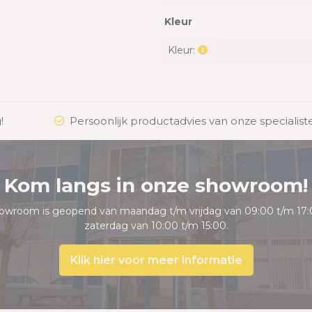
Kleur
Kleur:
!
Persoonlijk productadvies van onze specialist
Kom langs in onze showroom!
owroom is geopend van maandag t/m vrijdag van 09:00 t/m 17:
zaterdag van 10:00 t/m 15:00.
Klik hier voor meer informatie