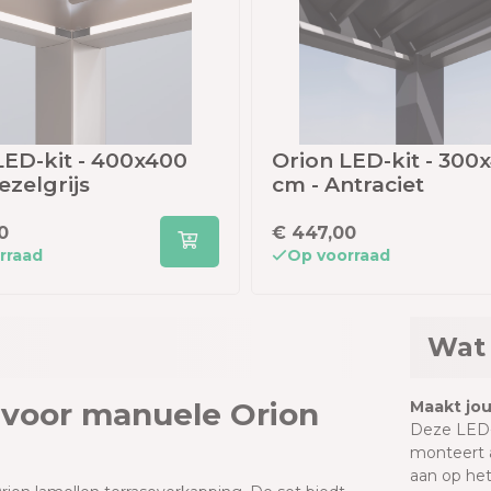
LED-kit - 400x400
Orion LED-kit - 300
ezelgrijs
cm - Antraciet
0
€ 447,00
rraad
Op voorraad
Wat 
t voor manuele Orion
Maakt jo
Deze LED-s
monteert a
aan op het