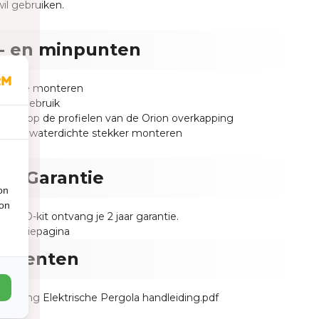
wil gebruiken.
- en minpunten
dig te monteren
jk in gebruik
rfect op de profielen van de Orion overkapping
g een waterdichte stekker monteren
n - Garantie
on
ion
n LED-kit ontvang je 2 jaar garantie.
garantiepagina
umenten
lichting Elektrische Pergola handleiding.pdf