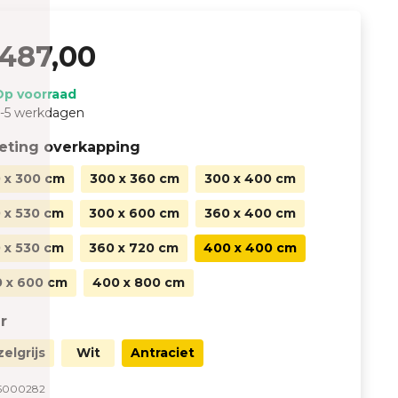
487,00
Op voorraad
-5 werkdagen
eting overkapping
 x 300 cm
300 x 360 cm
300 x 400 cm
 x 530 cm
300 x 600 cm
360 x 400 cm
 x 530 cm
360 x 720 cm
400 x 400 cm
 x 600 cm
400 x 800 cm
r
zelgrijs
Wit
Antraciet
5000282