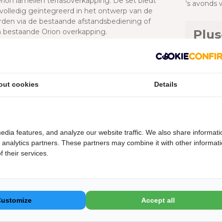
rion lamellen terrasoverkapping. De set biedt
’s avonds 
 volledig geïntegreerd in het ontwerp van de
rden via de bestaande afstandsbediening of
en bestaande Orion overkapping.
Plus
af
Eenvou
apping de verlichting die nog ontbrak. De
Makkeli
licht in de avond en zijn eenvoudig te bedienen
Past pe
out cookies
Details
aadloze uitbreiding en past perfect bij het
Zelf no
 's avonds comfortabel wil gebruiken.
Orio
edia features, and analyze our website traffic. We also share informati
d analytics partners. These partners may combine it with other informat
Op de Orio
 their services.
Bekijk de 
wat je nodig hebt voor installatie: LED-strips,
en zelf nog een waterdichte stekker aan te
Doc
an de Orion overkapping, waardoor de montage
n of te frezen – aansluiten en klaar.
Customize
Accept all
LED ver