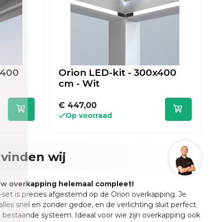
x400
Orion LED-kit - 300x400
O
cm - Wit
c
€ 447,00
€
Op voorraad
vinden wij
uw overkapping helemaal compleet!
et is precies afgestemd op de Orion overkapping. Je
lles snel en zonder gedoe, en de verlichting sluit perfect
 bestaande systeem. Ideaal voor wie zijn overkapping ook