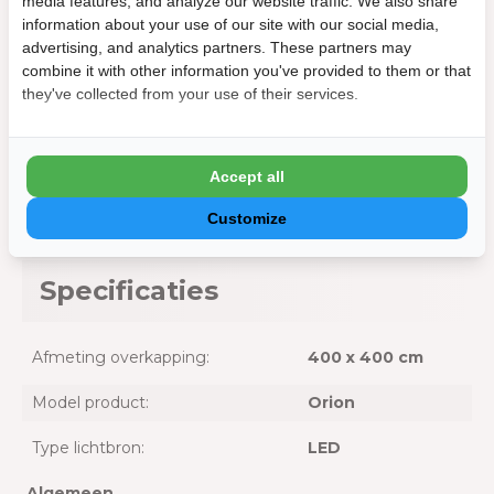
media features, and analyze our website traffic. We also share
Dimbare LED-strips voor functioneel en sfeervol
information about your use of our site with our social media,
licht
advertising, and analytics partners. These partners may
Eenvoudige bediening via afstandsbediening of app
combine it with other information you've provided to them or that
Makkelijke installatie aan je Orion overkapping
they've collected from your use of their services.
Weerbestendig en geschikt voor permanent
buitengebruik
Energiezuinig met lange levensduur
Accept all
Let op: alleen geschikt voor Orion overkappingen
Customize
Specificaties
Afmeting overkapping:
400 x 400 cm
Model product:
Orion
Type lichtbron:
LED
Algemeen