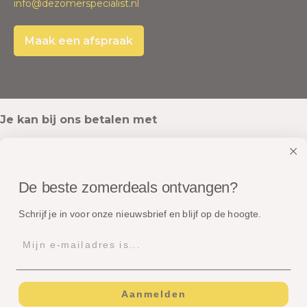
info@dezomerspecialist.nl
Maak een afspraak
Je kan bij ons betalen met
De beste zomerdeals ontvangen?
Onze pakketten worden verstuurd met
Schrijf je in voor onze nieuwsbrief en blijf op de hoogte.
Aanmelden
© Copyright - Dé Zomerspecialist B.V.