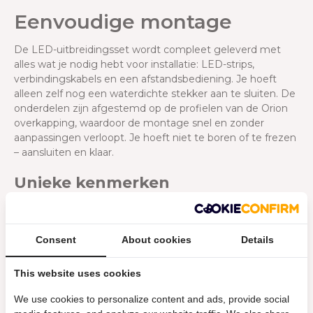
Eenvoudige montage
De LED-uitbreidingsset wordt compleet geleverd met
alles wat je nodig hebt voor installatie: LED-strips,
verbindingskabels en een afstandsbediening. Je hoeft
alleen zelf nog een waterdichte stekker aan te sluiten. De
onderdelen zijn afgestemd op de profielen van de Orion
overkapping, waardoor de montage snel en zonder
aanpassingen verloopt. Je hoeft niet te boren of te frezen
– aansluiten en klaar.
Unieke kenmerken
Met deze LED-uitbreidingsset maak je jouw Orion
overkapping compleet. Je voegt praktische verlichting toe
die perfect past bij het bestaande systeem. De set is
Consent
About cookies
Details
eenvoudig te installeren en te bedienen, en zorgt ervoor
dat je ook ’s avonds comfortabel van je overkapping kunt
This website uses cookies
genieten. Dit zijn de kenmerken van de LED-kit:
We use cookies to personalize content and ads, provide social
Naadloos passend bij de Orion overkapping