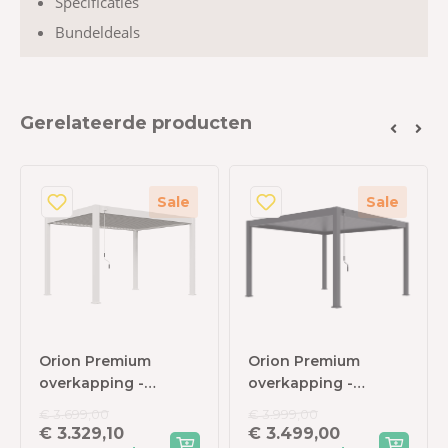
Specificaties
Bundeldeals
Gerelateerde producten
Sale
Sale
Orion Premium
Orion Premium
overkapping -
overkapping -
300x400 cm - Wit
400x400 cm -
€ 3.699,00
€ 3.999,00
Antraciet
€ 3.329,10
€ 3.499,00