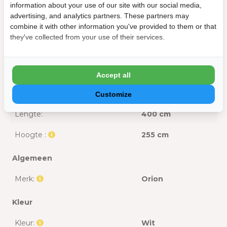
information about your use of our site with our social media,
Sneeuwbelasting:
70 kg/m2
advertising, and analytics partners. These partners may
combine it with other information you've provided to them or that
kantelhoek van de lamellen:
135°
they've collected from your use of their services.
Afmeting
Breedte:
400 cm
Accept all
Doorloophoogte:
236 cm
Customize
Lengte:
400 cm
Hoogte :
255 cm
Algemeen
Merk:
Orion
Kleur
Kleur:
Wit