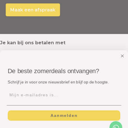
Maak een afspraak
Je kan bij ons betalen met
De beste zomerdeals ontvangen?
Onze pakketten worden verstuurd met
Schrijf je in voor onze nieuwsbrief en blijf op de hoogte.
Aanmelden
© Copyright - Dé Zomerspecialist B.V.
Algemene voorwaarden