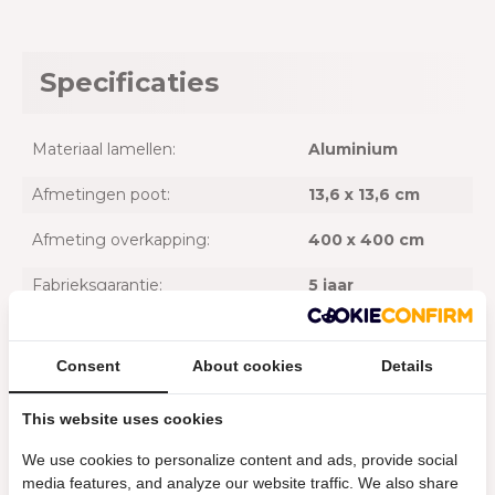
Specificaties
Materiaal lamellen:
Aluminium
Afmetingen poot:
13,6 x 13,6 cm
Afmeting overkapping:
400 x 400 cm
Fabrieksgarantie:
5 jaar
Materiaal:
Aluminium
Consent
About cookies
Details
Met LED verlichting:
Nee
This website uses cookies
Model product:
Orion Premium
We use cookies to personalize content and ads, provide social
Oppervlakte:
16 m2
media features, and analyze our website traffic. We also share