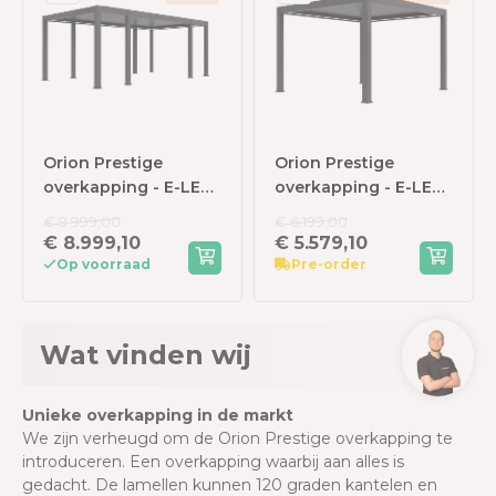
Orion Prestige
Orion Prestige
overkapping - E-LED
overkapping - E-LED
met elektrisch
met elektrisch
€ 9.999,00
€ 6.199,00
lamellendak en LED
lamellendak en LED
€ 8.999,10
€ 5.579,10
verlichting - 360x657
verlichting - 360x400
Op voorraad
Pre-order
cm - Antraciet
cm - Antraciet
Wat vinden wij
Unieke overkapping in de markt
We zijn verheugd om de Orion Prestige overkapping te
introduceren. Een overkapping waarbij aan alles is
gedacht. De lamellen kunnen 120 graden kantelen en