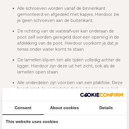
Alle schroeven worden vanaf de binnenkant
gemonteerd en afgedekt met kapjes. Hierdoor zie
je geen schroeven aan de buitenkant.
De richting van de waterafvoer kan onderaan de
poot zelf worden geregeld door een opening in de
afdekking van de poot. Hierdoor voorkom je dat je
terras onder water komt te staan.
De lamellen blijven ten alle tijden volledig achter de
ligger. Hierdoor zijn deze uit het zicht, ook als de
lamellen open staan.
Alle onderdelen zijn voorzien van een plakfolie. Deze
beschermt de onderdelen tijdens transport en het
monteren van de overkapping. Deze plakfolie is na
monteren gemakkelijk te verwijderen.
Consent
About cookies
Details
Elektrisch lamellendak, manuele windschermen en
LED bedienbaar met afstandsbediening en via een
This website uses cookies
app