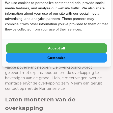
We use cookies to personalize content and ads, provide social
Gemakkelijk aan te sluiten op een 220V stopcontact
media features, and analyze our website traffic. We also share
information about your use of our site with our social media,
Eenvoudige montage
advertising, and analytics partners. These partners may
combine it with other information you've provided to them or that
De Orion Prestige overkapping 360 x 657 cm is eenvoudig
they've collected from your use of their services.
te monteren. Er is in de uitgebreide handleiding een
stappenplan te vinden voor de montage van de
overkapping. Belangrijk is dat de terrasoverkapping
waterpas en op een harde ondergrond geplaatst wordt.
Accept all
Dit kan het beste op poeren of een zware terrastegels. De
poer of terrastegel moet een minimale oppervlakte
Customize
hebben van 22 x 22 cm. Daarnaast moet deze ook een
vlakke bovenkant hebben. De overkapping wordt
geleverd met expansiebouten om de overkapping te
bevestigen aan de grond. Heb je meer vragen over de
montage en/of de overkapping zelf? Neem dan gerust
contact op met de klantenservice.
Laten monteren van de
overkapping