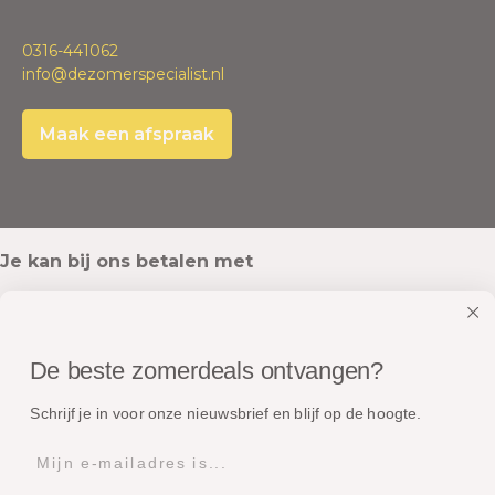
0316-441062
info@dezomerspecialist.nl
Maak een afspraak
Je kan bij ons betalen met
De beste zomerdeals ontvangen?
Onze pakketten worden verstuurd met
Schrijf je in voor onze nieuwsbrief en blijf op de hoogte.