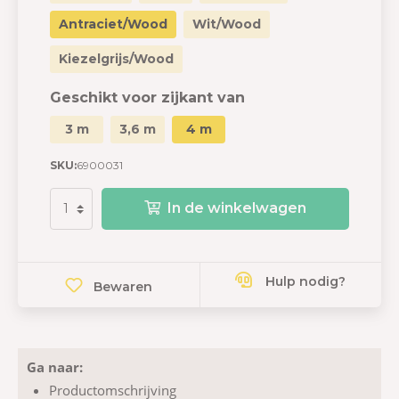
Antraciet/Wood
Wit/Wood
Kiezelgrijs/Wood
Geschikt voor zijkant van
3 m
3,6 m
4 m
SKU:
6900031
In de winkelwagen
Hulp nodig?
Bewaren
Ga naar:
Productomschrijving