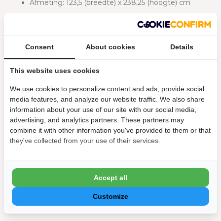
Afmeting: 123,5 (breedte) x 238,25 (hoogte) cm
Consent
About cookies
Details
Specificaties
This website uses cookies
Fabrieksgarantie:
2 jaar
We use cookies to personalize content and ads, provide social
media features, and analyze our website traffic. We also share
Geschikt voor zijkant van:
4 m
information about your use of our site with our social media,
advertising, and analytics partners. These partners may
Materiaal:
Aluminium
combine it with other information you've provided to them or that
they've collected from your use of their services.
Afmeting
Lengte:
123 cm
Accept all
Hoogte :
235 cm
Customize
Algemeen