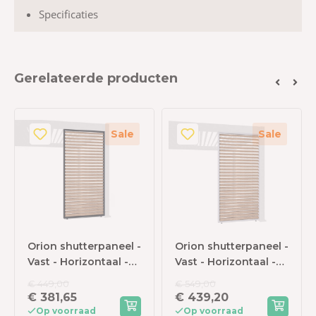
Specificaties
Gerelateerde producten
Sale
Sale
Orion shutterpaneel -
Orion shutterpaneel -
Vast - Horizontaal -
Vast - Horizontaal -
93 cm - Voor 3 meter
123 cm - Voor 4
€ 449,00
€ 549,00
zijkant -
meter zijkant -
€ 381,65
€ 439,20
Antraciet/Wood
Wit/wood
Op voorraad
Op voorraad