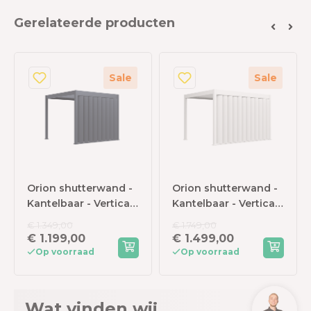
Gerelateerde producten
Sale
Sale
Orion shutterwand -
Orion shutterwand -
Kantelbaar - Verticaal
Kantelbaar - Verticaal
- Voor 3 meter zijkant
- Voor 4 meter zijkant
€ 1.349,00
€ 1.749,00
- Antraciet
- Wit
€ 1.199,00
€ 1.499,00
Op voorraad
Op voorraad
Wat vinden wij