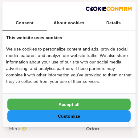
Specificaties
Consent
About cookies
Details
Materiaal lamellen:
Aluminium
This website uses cookies
We use cookies to personalize content and ads, provide social
Geschikt voor zijkant van:
4 m
media features, and analyze our website traffic. We also share
information about your use of our site with our social media,
Materiaal:
Aluminium
advertising, and analytics partners. These partners may
combine it with other information you've provided to them or that
Afmeting
they've collected from your use of their services.
Hoogte :
236 cm
Algemeen
Accept all
Geschikt voor:
Orion overkapping
Customize
Merk:
Orion