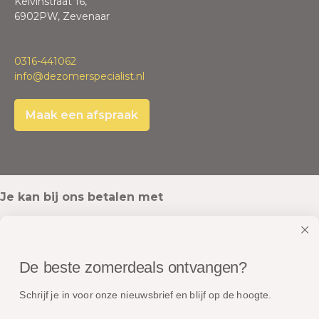
Kelvinstraat 16,
6902PW, Zevenaar
0316-441062
info@dezomerspecialist.nl
Maak een afspraak
Je kan bij ons betalen met
De beste zomerdeals ontvangen?
Onze pakketten worden verstuurd met
Schrijf je in voor onze nieuwsbrief en blijf op de hoogte.