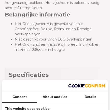
hoogwaardig textileen. Het zijscherm is ook eenvoudig
achteraf te monteren.
Belangrijke informatie
Het Orion zijscherm is geschikt voor alle
OrionComfort, Deluxe, Premium en Prestige
overkappingen
Niet geschikt voor Orion ECO overkappingen
Het Orion zijscherm is 279 cm breed, 9 cm dik en
maximaal 236,5 cm in hoogte
Specificaties
Geschikt voor zijkant van:
3 m
Consent
About cookies
Details
Materiaal:
Aluminium
This website uses cookies
Materiaal doek:
Textileen