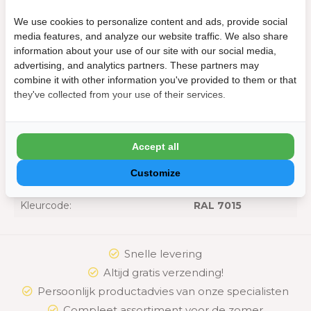
We use cookies to personalize content and ads, provide social
Afmeting
media features, and analyze our website traffic. We also share
information about your use of our site with our social media,
Lengte:
300 cm
advertising, and analytics partners. These partners may
combine it with other information you've provided to them or that
Algemeen
they've collected from your use of their services.
Geschikt voor:
Orion overkapping
Kleur
Accept all
Customize
Kleur:
Antraciet
Kleurcode:
RAL 7015
Snelle levering
Altijd gratis verzending!
Persoonlijk productadvies van onze specialisten
Compleet assortiment voor de zomer