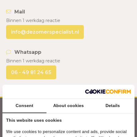
Mail
Binnen 1 werkdag reactie
info@dezomerspecialist.nl
Whatsapp
Binnen 1 werkdag reactie
06 - 49 81 24 65
Consent
About cookies
Details
Alle aanbiedingen, acties & nieuwtjes als
This website uses cookies
eerste in je inbox?
We use cookies to personalize content and ads, provide social