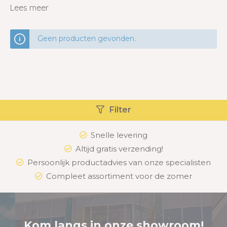
spa's bieden de mogelijkheid om heerlijk te ontspanning
Lees meer
in je eigen tuin. Geniet van de ultieme wellnesservaring
met krachtige jets, verfijnde verlichting en premium
Geen producten gevonden.
afwerking. Creëer samen onvergetelijke momenten en
verrijk je tuin met een 4-persoons buiten spa.
Filter
Snelle levering
Altijd gratis verzending!
Persoonlijk productadvies van onze specialisten
Compleet assortiment voor de zomer
Kom langs in onze showroom!