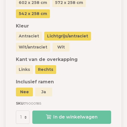
602 x 258 cm
572 x 258 cm
542 x 258 cm
Kleur
Antraciet
Lichtgrijs/antraciet
Wit/antraciet
Wit
Kant van de overkapping
Links
Rechts
Inclusief ramen
Nee
Ja
SKU:
79000185
In de winkelwagen