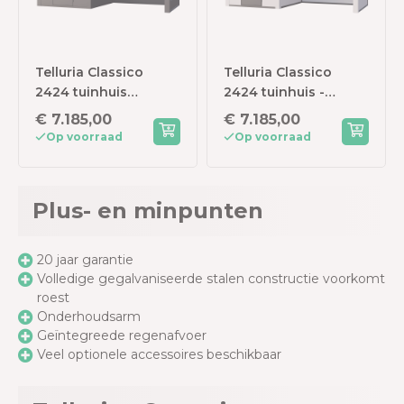
Telluria Classico
Telluria Classico
2424 tuinhuis
2424 tuinhuis -
inclusief dichte
Inclusief dichte
€ 7.185,00
€ 7.185,00
lounge - 522 x 238
lounge rechts - 522 x
Op voorraad
Op voorraad
cm - antraciet
238 cm - wit
Plus- en minpunten
20 jaar garantie
Volledige gegalvaniseerde stalen constructie voorkomt
roest
Onderhoudsarm
Geïntegreede regenafvoer
Veel optionele accessoires beschikbaar