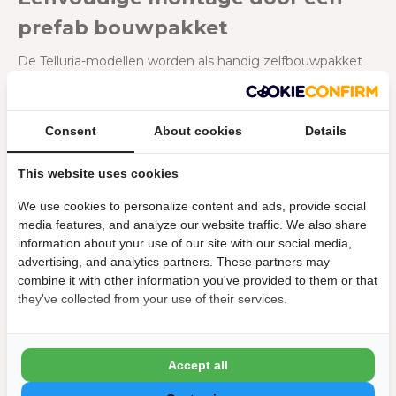
prefab bouwpakket
De Telluria-modellen worden als handig zelfbouwpakket
bij jou thuis geleverd. Dankzij de op maat gemaakte
onderdelen kun je het tuinhuis eenvoudig zelf monteren.
Het pakket bevat alle benodigde bevestigingsmaterialen
Consent
About cookies
Details
en een duidelijke montagehandleiding, zodat je snel aan
de slag kunt. Vraag een handige hulp om je te assisteren;
dit maakt de opbouw niet alleen sneller, maar ook
This website uses cookies
efficiënter.
We use cookies to personalize content and ads, provide social
Een stevige fundering is essentieel voor een duurzame
media features, and analyze our website traffic. We also share
constructie. Zorg voor een basis van 15 centimeter
information about your use of our site with our social media,
gewapend beton, die minimaal 3 centimeter boven de
advertising, and analytics partners. These partners may
grond uitsteekt en 2 centimeter groter is dan de omtrek
combine it with other information you've provided to them or that
van het tuinhuis. Hiermee voorkom je verzakkingen en
they've collected from your use of their services.
zorg je ervoor dat je tuinhuis jarenlang stevig blijft staan.
Vergeet niet om eventuele nutsvoorzieningen, zoals
stroom of water, goed voor te bereiden voordat je begint
Accept all
met de opbouw.