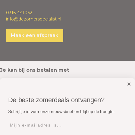
0316-441062
info@dezomerspecialist.nl
Maak een afspraak
Je kan bij ons betalen met
De beste zomerdeals ontvangen?
Onze pakketten worden verstuurd met
Schrijf je in voor onze nieuwsbrief en blijf op de hoogte.