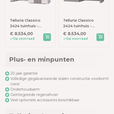
Telluria Classico
Telluria Classico
2424 tuinhuis -
2424 tuinhuis -
Inclusief dichte
Inclusief dichte
€ 8.534,00
€ 8.534,00
lounge links - 522 x
lounge rechts - 522 x
Op voorraad
Op voorraad
238 cm - wit
238 cm - antraciet
Plus- en minpunten
20 jaar garantie
Volledige gegalvaniseerde stalen constructie voorkomt
roest
Onderhoudsarm
Geïntegreede regenafvoer
Veel optionele accessoires beschikbaar