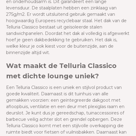
en onderhoudsarm is. Dit garandeert een lange
levensduur. De staalplaten hebben een zinklaag van
275g/m2. Er wordt uitsluitend gebruik gemaakt van
hoogwaardig Europees recyclebaar staal. Het dak van de
Telluria Classico bestaat uit geïsoleerde stalen
sandwichpanelen. Doordat het dak al volledig is afgewerkt
hoef je geen dakbedekking te gebruiken. Het dak is,
welke kleur je ook kiest voor de buitenzijde, aan de
binnenzijde altijd wit.
Wat maakt de Telluria Classico
met dichte lounge uniek?
Een Telluria Classico is een uniek en stijlvol product van
goede kwaliteit. Daarnaast is dit tuinhuis van alle
gemakken voorzien:
een geïntegreerde dakgoot met
afloopbuis, ventilatie en een deur met plexiglas raam en
deurslot. Je kunt dus je gereedschap, tuinaccessoires of
barbecue veilig achter slot en grendel opbergen.
Deze
Telluria Classico komt met een stijlvolle overkapping die
ruimte biedt voor fietsen of vuilnisbakken. Daarnaast kan