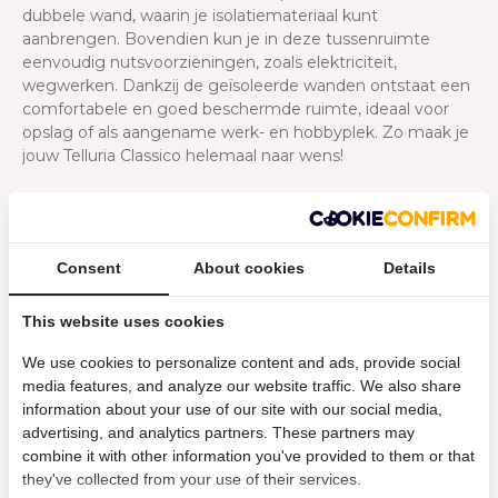
dubbele wand, waarin je isolatiemateriaal kunt
aanbrengen. Bovendien kun je in deze tussenruimte
eenvoudig nutsvoorzieningen, zoals elektriciteit,
wegwerken. Dankzij de geïsoleerde wanden ontstaat een
comfortabele en goed beschermde ruimte, ideaal voor
opslag of als aangename werk- en hobbyplek. Zo maak je
jouw Telluria Classico helemaal naar wens!
Eenvoudige montage door een
prefab bouwpakket
Consent
About cookies
Details
De Telluria-modellen worden als handig zelfbouwpakket
bij jou thuis geleverd. Dankzij de op maat gemaakte
This website uses cookies
onderdelen kun je het tuinhuis eenvoudig zelf monteren.
Het pakket bevat alle benodigde bevestigingsmaterialen
We use cookies to personalize content and ads, provide social
en een duidelijke montagehandleiding, zodat je snel aan
media features, and analyze our website traffic. We also share
de slag kunt. Vraag een handige hulp om je te assisteren;
information about your use of our site with our social media,
dit maakt de opbouw niet alleen sneller, maar ook
advertising, and analytics partners. These partners may
efficiënter.
combine it with other information you've provided to them or that
they've collected from your use of their services.
Een stevige fundering is essentieel voor een duurzame