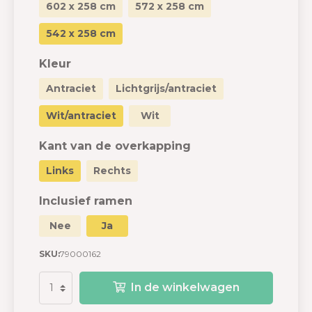
602 x 258 cm
572 x 258 cm
542 x 258 cm
Kleur
Antraciet
Lichtgrijs/antraciet
Wit/antraciet
Wit
Kant van de overkapping
Links
Rechts
Inclusief ramen
Nee
Ja
SKU:
79000162
In de winkelwagen