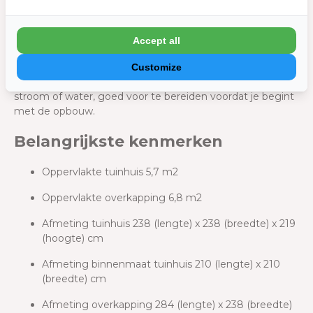
constructie. Zorg voor een basis van 15 centimeter
gewapend beton, die minimaal 3 centimeter boven de
grond uitsteekt en 2 centimeter groter is dan de omtrek
Accept all
van het tuinhuis. Hiermee voorkom je verzakkingen en
zorg je ervoor dat je tuinhuis jarenlang stevig blijft staan.
Customize
Vergeet niet om eventuele nutsvoorzieningen, zoals
stroom of water, goed voor te bereiden voordat je begint
met de opbouw.
Belangrijkste kenmerken
Oppervlakte tuinhuis 5,7 m2
Oppervlakte overkapping 6,8 m2
Afmeting tuinhuis 238 (lengte) x 238 (breedte) x 219
(hoogte) cm
Afmeting binnenmaat tuinhuis 210 (lengte) x 210
(breedte) cm
Afmeting overkapping 284 (lengte) x 238 (breedte)