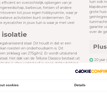
tuin ook n
t efficiënt en overzichtelijk opbergen van je
klapdeuren
uingereedschap, barbecue, fietsen of andere
grote huis
mtoveren tot jouw eigen hobbyruimte, waar je
geïntegree
 creatieve activiteiten kunt ondernemen. De
tuinmachin
e eyecatcher in jouw tuin is waar je met veel
garantie v
over de ge
isolatie
egalvaniseerd staal. Dit houdt in dat er een
Plus
t kan roesten en onderhoudsarm is. Dit
en zinklaag van 275g/m2. Er wordt uitsluitend
l. Het dak van de Telluria Classico bestaat uit
20 jaar
olledig is afgewerkt hoef je geen dakbedekking
Volledi
uitenzijde, aan de binnenzijde altijd wit.
Onder
sico uniek?
Geïnte
Veel op
ede kwaliteit. Daarnaast is dit tuinhuis van alle
out cookies
Details
buis, ventilatie en een deur met plexiglas
Tell
res of barbecue veilig achter slot en grendel
eniet de Telluria Classico tuinhuizen van maar