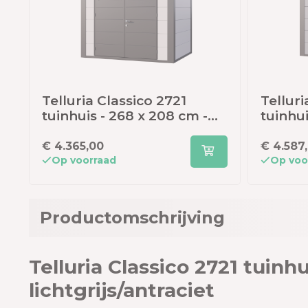
Telluria Classico 2721
Telluri
tuinhuis - 268 x 208 cm -
tuinhui
wit/antraciet
lichtgr
€ 4.365,00
€ 4.587
Op voorraad
Op voo
Productomschrijving
Telluria Classico 2721 tuinhu
lichtgrijs/antraciet