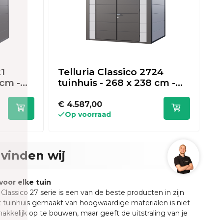
21
Telluria Classico 2724
T
 cm -
tuinhuis - 268 x 238 cm -
t
wit/antraciet
a
€ 4.587,00
€
Op voorraad
vinden wij
voor elke tuin
 Classico 27 serie is een van de beste producten in zijn
t tuinhuis gemaakt van hoogwaardige materialen is niet
akkelijk op te bouwen, maar geeft de uitstraling van je