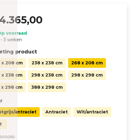
4.365,00
Op voorraad
 - 3 weken
eting product
 x 208 cm
238 x 238 cm
268 x 208 cm
 x 238 cm
298 x 238 cm
298 x 298 cm
 x 298 cm
388 x 298 cm
r
htgrijs/antraciet
Antraciet
Wit/antraciet
t
900050