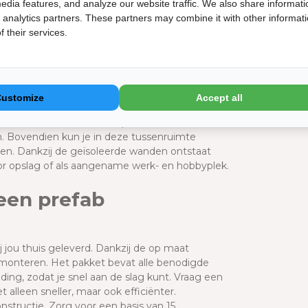
Op een Tell
edia features, and analyze our website traffic. We also share informati
Bekijk de 
d analytics partners. These partners may combine it with other informat
 their services.
ccessoires? Dat kan! Met de optionele
Doc
 van fietsen en tuinmachines nog
tra gemak bij het overzichtelijk opbergen van
Classic
ten naar je tuinhuis, perfect voor het opladen
Funderi
Customize
Accept all
tgeruste hobbyruimte. Daarnaast is er een
assico kunt isoleren. Dit pakket creëert een
n. Bovendien kun je in deze tussenruimte
ken. Dankzij de geïsoleerde wanden ontstaat
r opslag of als aangename werk- en hobbyplek.
een prefab
 jou thuis geleverd. Dankzij de op maat
 monteren. Het pakket bevat alle benodigde
ing, zodat je snel aan de slag kunt. Vraag een
 alleen sneller, maar ook efficiënter.
structie. Zorg voor een basis van 15