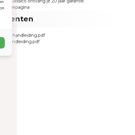
uria Classico ontvang je 20 jaar garantie.
on
garantiepagina
ion
umenten
o 2721 handleiding.pdf
ng handleiding.pdf