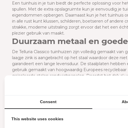
E
en tuinhuis in je tuin biedt de perfecte oplossing voor he
spullen. Met de extra opslagruimte kun je eenvoudig je t
eigendommen opbergen. Daarnaast kun je het tuinhuis o
in alle rust kunt klussen, schilderen, boetseren of andere
strakke, moderne uitstraling zorgt ervoor dat het een écht
plezier gebruik van maakt.
Duurzaam metaal en goede 
De Telluria Classico tuinhuizen zijn volledig gemaakt van g
laagje zink is aangebracht op het staal waardoor deze nie
garandeert een lange levensduur. De staalplaten hebben e
gebruik gemaakt van hoogwaardig Europees recyclebaar staa
geïsoleerde stalen sandwichpanelen. Doordat het dak al v
te gebruiken. Het dak is, welke kleur je ook kiest voor de b
Wat maakt de Telluria Clas
Een Telluria Classico is een uniek en stijlvol product van go
Consent
Ab
gemakken voorzien: een geïntegreerde dakgoot met afloop
raam en deurslot. Je kunt dus je gereedschap, tuinaccessoi
opbergen. Door het gebruik van hoogwaardige materialen g
This website uses cookies
liefst 20 jaar garantie.