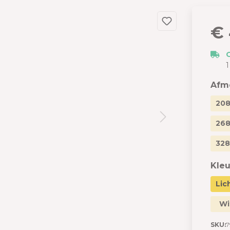
dslang
 en garages
€ 
 met berging
izen
1
s
Afm
208
268
328
Kleu
Lic
Wi
SKU:
7