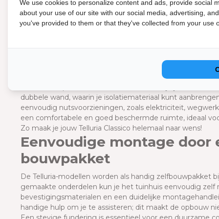
We use cookies to personalize content and ads, provide social m
Optionele accessoires
about your use of our site with our social media, advertising, an
you've provided to them or that they've collected from your use of
Jouw Telluria Classico tuinhuis uitbreiden met optionele a
aluminium oprijdrempel en vloerplaat wordt het opbergen
gemakkelijker. De geperforeerde plaat met haken biedt ex
gereedschap en accessoires.
Met de elektriciteitskit breng je verlichting en stopcontac
van elektrische fietsen of het creëren van een volledig ui
binnenwandpakket beschikbaar, waarmee je jouw Telluria Cl
dubbele wand, waarin je isolatiemateriaal kunt aanbrenge
eenvoudig nutsvoorzieningen, zoals elektriciteit, wegwer
een comfortabele en goed beschermde ruimte, ideaal voo
Zo maak je jouw Telluria Classico helemaal naar wens!
Eenvoudige montage door 
bouwpakket
De Telluria-modellen worden als handig zelfbouwpakket bij
gemaakte onderdelen kun je het tuinhuis eenvoudig zelf
bevestigingsmaterialen en een duidelijke montagehandleid
handige hulp om je te assisteren; dit maakt de opbouw niet
Een stevige fundering is essentieel voor een duurzame con