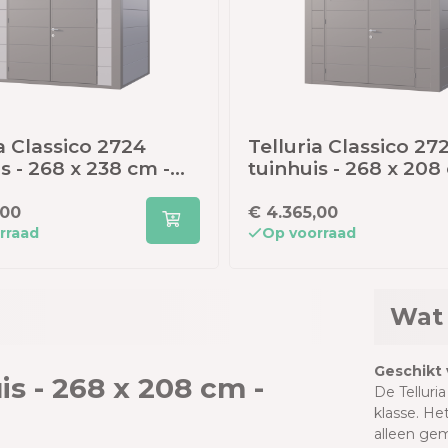
a Classico 2724
Telluria Classico 27
s - 268 x 238 cm -
tuinhuis - 268 x 208
ijs/antraciet
antraciet
,00
€ 4.365,00
rraad
Op voorraad
Wat 
Geschikt 
is - 268 x 208 cm -
De Telluria
klasse. He
alleen gem