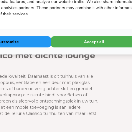
isolatie
edia features, and analyze our website traffic. We also share informati
d analytics partners. These partners may combine it with other informat
egalvaniseerd staal. Dit houdt in dat er een
 their services.
t kan roesten en onderhoudsarm is. Dit
en zinklaag van 275g/m2. Er wordt uitsluitend
l. Het dak van de Telluria Classico bestaat uit
olledig is afgewerkt hoef je geen dakbedekking
Customize
Accept all
uitenzijde, aan de binnenzijde altijd wit.
sico met dichte lounge
ede kwaliteit. Daarnaast is dit tuinhuis van alle
pbuis, ventilatie en een deur met plexiglas
res of barbecue veilig achter slot en grendel
overkapping die ruimte biedt voor fietsen of
rden als sfeervolle ontspanningsplek in uw tuin.
het een mooie toevoeging is aan iedere
de Telluria Classico tuinhuizen van maar liefst