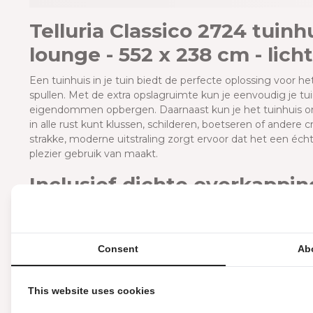
Telluria Classico 2724 tuinh
lounge - 552 x 238 cm - licht
Een tuinhuis in je tuin biedt de perfecte oplossing voor he
spullen. Met de extra opslagruimte kun je eenvoudig je t
eigendommen opbergen. Daarnaast kun je het tuinhuis o
in alle rust kunt klussen, schilderen, boetseren of andere
strakke, moderne uitstraling zorgt ervoor dat het een écht
plezier gebruik van maakt.
Inclusief dichte overkappi
Het Telluria Classico tuinhuis beschikt over een dichte o
de overkapping is 6,8m2. Deze ruimte is zeer geschikt v
hun buitenruimte te beschermen tegen de zon, regen of 
Consent
Ab
en zit je altijd comfortabel in eigen tuin. Daarnaast is de
een lounge set, zwembad of spa. Aan de rechterkant van 
overkapping bij dit tuinhuis.
This website uses cookies