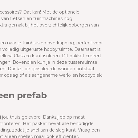
ccessoires? Dat kan! Met de optionele
 van fietsen en tuinmachines nog
tra gemak bij het overzichtelijk opbergen van
ten naar je tuinhuis en overkapping, perfect voor
n volledig uitgeruste hobbyruimte. Daarnaast is
uria Classico kunt isoleren. Dit pakket creëert
engen. Bovendien kun je in deze tussenruimte
ken. Dankzij de geïsoleerde wanden ontstaat
r opslag of als aangename werk- en hobbyplek.
een prefab
 jou thuis geleverd. Dankzij de op maat
 monteren. Het pakket bevat alle benodigde
ing, zodat je snel aan de slag kunt. Vraag een
 alleen sneller, maar ook efficiënter.