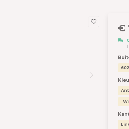
dslang
 en garages
 met berging
€ 
izen
s
1
Bui
602
Kleu
Ant
Wi
Kant
Lin