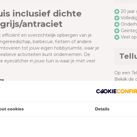
uis inclusief dichte
20 jaar
Volledi
grijs/antraciet
Onder
Geïnte
t efficiënt en overzichtelijk opbergen van je
Veel op
uingereedschap, barbecue, fietsen of andere
mtoveren tot jouw eigen hobbyruimte, waar je
 creatieve activiteiten kunt ondernemen. De
Tell
e eyecatcher in jouw tuin is waar je met veel
Op een Tell
ng
Bekijk de 
Bekijk de 
verkapping aan de rechterkant. Het oppervlak van
Doc
oor mensen die op zoek zijn naar een manier om
sneeuw. Hiermee verleng je je buitenseizoen
out cookies
Details
ze ruimte perfect geschikt als overkapping voor
Telluri
deze pagina kies je de grootte van de
Funderi
Handlei