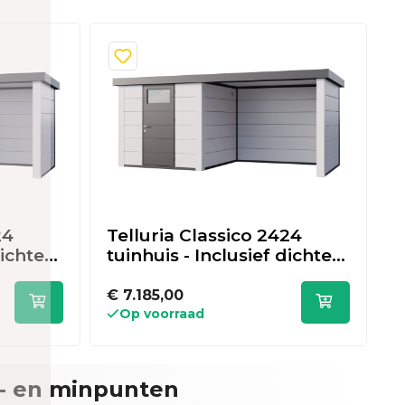
24
Telluria Classico 2424
T
dichte
tuinhuis - Inclusief dichte
t
x 238
lounge rechts - 522 x 238
l
cm - wit
a
€ 7.185,00
€
Op voorraad
- en minpunten