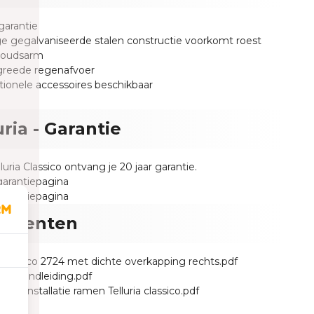
 garantie
ge gegalvaniseerde stalen constructie voorkomt roest
houdsarm
greede regenafvoer
tionele accessoires beschikbaar
uria - Garantie
uria Classico ontvang je 20 jaar garantie.
garantiepagina
garantiepagina
umenten
a Classico 2724 met dichte overkapping rechts.pdf
ng handleiding.pdf
ding installatie ramen Telluria classico.pdf