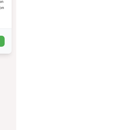
on
ion