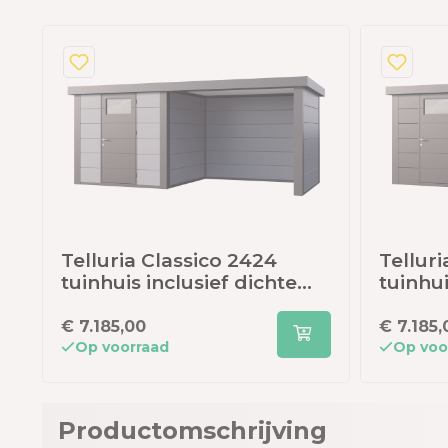
Telluria Classico 2424
Telluri
tuinhuis inclusief dichte
tuinhui
lounge - 522 x 238 cm -
lounge 
lichtgrijs/antraciet
antraci
€ 7.185,00
€ 7.185,
Op voorraad
Op voo
Productomschrijving