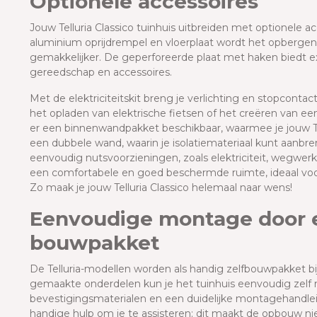
Optionele accessoires
Jouw Telluria Classico tuinhuis uitbreiden met optionele a
aluminium oprijdrempel en vloerplaat wordt het opbergen
gemakkelijker. De geperforeerde plaat met haken biedt ex
gereedschap en accessoires.
Met de elektriciteitskit breng je verlichting en stopcontac
het opladen van elektrische fietsen of het creëren van ee
er een binnenwandpakket beschikbaar, waarmee je jouw Tell
een dubbele wand, waarin je isolatiemateriaal kunt aanbr
eenvoudig nutsvoorzieningen, zoals elektriciteit, wegwer
een comfortabele en goed beschermde ruimte, ideaal voo
Zo maak je jouw Telluria Classico helemaal naar wens!
Eenvoudige montage door 
bouwpakket
De Telluria-modellen worden als handig zelfbouwpakket bij
gemaakte onderdelen kun je het tuinhuis eenvoudig zelf
bevestigingsmaterialen en een duidelijke montagehandleid
handige hulp om je te assisteren; dit maakt de opbouw niet