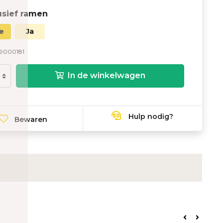
usief ramen
e
Ja
9000181
In de winkelwagen
Hulp nodig?
Bewaren