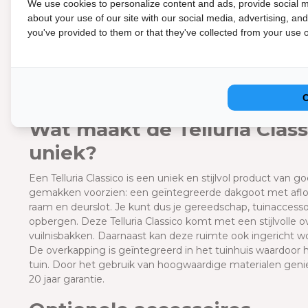
Duurzaam metaal en goede 
We use cookies to personalize content and ads, provide social m
about your use of our site with our social media, advertising, an
De Telluria Classico tuinhuizen zijn volledig gemaakt van g
you've provided to them or that they've collected from your use of
laagje zink is aangebracht op het staal waardoor deze nie
garandeert een lange levensduur. De staalplaten hebben e
gebruik gemaakt van hoogwaardig Europees recyclebaar staa
geïsoleerde stalen sandwichpanelen. Doordat het dak al v
te gebruiken. Het dak is, welke kleur je ook kiest voor de b
Wat maakt de Telluria Clas
uniek?
Een Telluria Classico is een uniek en stijlvol product van go
gemakken voorzien:
een geïntegreerde dakgoot met afloo
raam en deurslot. Je kunt dus je gereedschap, tuinaccessoi
opbergen.
Deze Telluria Classico komt met een stijlvolle 
vuilnisbakken. Daarnaast kan deze ruimte ook ingericht wo
De overkapping is geïntegreerd in het tuinhuis waardoor 
tuin. Door het gebruik van hoogwaardige materialen geniet 
20 jaar garantie.