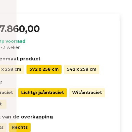
7.860,00
Op voorraad
 - 3 weken
tenmaat product
 x 258 cm
572 x 258 cm
542 x 258 cm
r
raciet
Lichtgrijs/antraciet
Wit/antraciet
t
 van de overkapping
ks
Rechts