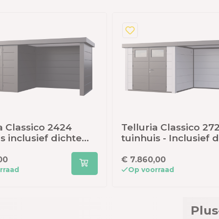
a Classico 2424
Telluria Classico 27
s inclusief dichte
tuinhuis - Inclusief 
- 522 x 238 cm -
lounge rechts - 552 
et
cm - wit
00
€ 7.860,00
rraad
Op voorraad
Plus