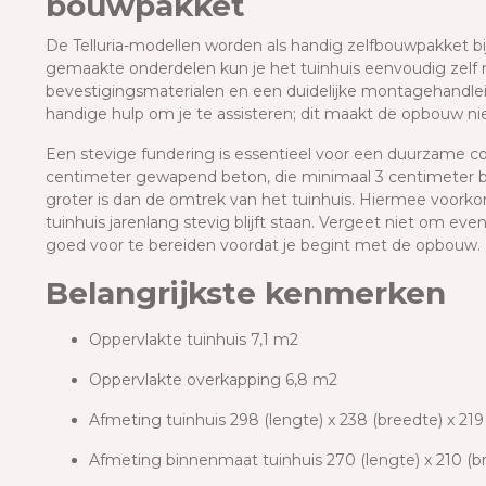
bouwpakket
De Telluria-modellen worden als handig zelfbouwpakket bij
gemaakte onderdelen kun je het tuinhuis eenvoudig zelf
bevestigingsmaterialen en een duidelijke montagehandleid
handige hulp om je te assisteren; dit maakt de opbouw niet
Een stevige fundering is essentieel voor een duurzame con
centimeter gewapend beton, die minimaal 3 centimeter b
groter is dan de omtrek van het tuinhuis. Hiermee voorkom
tuinhuis jarenlang stevig blijft staan. Vergeet niet om ev
goed voor te bereiden voordat je begint met de opbouw.
Belangrijkste kenmerken
Oppervlakte tuinhuis 7,1 m2
Oppervlakte overkapping 6,8 m2
Afmeting tuinhuis 298 (lengte) x 238 (breedte) x 21
Afmeting binnenmaat tuinhuis 270 (lengte) x 210 (