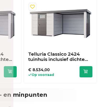
24
Telluria Classico 2424
T
chte
tuinhuis inclusief dichte
t
m - wit
lounge - 522 x 238 cm - wit
l
a
€ 8.534,00
€
Op voorraad
- en minpunten