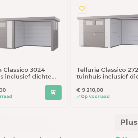
a Classico 3024
Telluria Classico 27
s inclusief dichte
tuinhuis inclusief di
 - 582 x 238 cm -
lounge - 552 x 238 c
raciet
,00
€ 9.210,00
rraad
Op voorraad
Plus