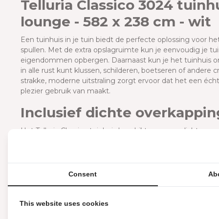
Telluria Classico 3024 tuinh
lounge - 582 x 238 cm - wit
Een tuinhuis in je tuin biedt de perfecte oplossing voor he
spullen. Met de extra opslagruimte kun je eenvoudig je t
eigendommen opbergen. Daarnaast kun je het tuinhuis o
in alle rust kunt klussen, schilderen, boetseren of andere
strakke, moderne uitstraling zorgt ervoor dat het een écht
plezier gebruik van maakt.
Inclusief dichte overkappi
Het Telluria Classico tuinhuis beschikt over een dichte o
de overkapping is 6,8m2. Deze ruimte is zeer geschikt v
hun buitenruimte te beschermen tegen de zon, regen of 
en zit je altijd comfortabel in eigen tuin. Daarnaast is de
een lounge set, zwembad of spa. Aan de rechterkant van 
Consent
Ab
overkapping bij dit tuinhuis.
Inclusief ramen aan de rec
This website uses cookies