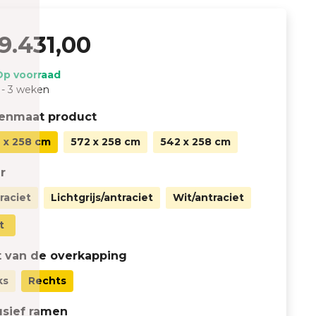
9.431,00
Op voorraad
 - 3 weken
tenmaat product
 x 258 cm
572 x 258 cm
542 x 258 cm
r
raciet
Lichtgrijs/antraciet
Wit/antraciet
t
 van de overkapping
ks
Rechts
usief ramen