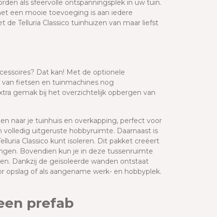
rden als sfeervolle ontspanningsplek in uw tuin.
het een mooie toevoeging is aan iedere
de Telluria Classico tuinhuizen van maar liefst
ccessoires? Dat kan! Met de optionele
 van fietsen en tuinmachines nog
tra gemak bij het overzichtelijk opbergen van
ten naar je tuinhuis en overkapping, perfect voor
n volledig uitgeruste hobbyruimte. Daarnaast is
uria Classico kunt isoleren. Dit pakket creëert
engen. Bovendien kun je in deze tussenruimte
ken. Dankzij de geïsoleerde wanden ontstaat
r opslag of als aangename werk- en hobbyplek.
een prefab