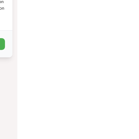
on
ion