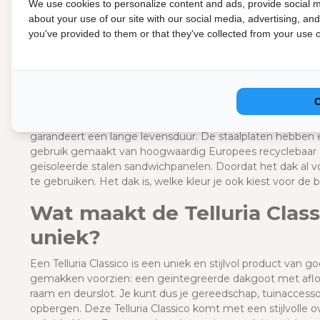
Deze Telluria Classico beschikt over ramen aan de recht
We use cookies to personalize content and ads, provide social m
voor een ruimtelijk gevoel en laten volop natuurlijk licht 
about your use of our site with our social media, advertising, an
overkapping zitten en genieten van een lichte en open sfee
you've provided to them or that they've collected from your use of
dichte lounge zonder ramen aan te schaffen.
Duurzaam metaal en goede 
De Telluria Classico tuinhuizen zijn volledig gemaakt van g
laagje zink is aangebracht op het staal waardoor deze nie
garandeert een lange levensduur. De staalplaten hebben e
gebruik gemaakt van hoogwaardig Europees recyclebaar staa
geïsoleerde stalen sandwichpanelen. Doordat het dak al v
te gebruiken. Het dak is, welke kleur je ook kiest voor de b
Wat maakt de Telluria Clas
uniek?
Een Telluria Classico is een uniek en stijlvol product van go
gemakken voorzien:
een geïntegreerde dakgoot met afloo
raam en deurslot. Je kunt dus je gereedschap, tuinaccessoi
opbergen.
Deze Telluria Classico komt met een stijlvolle 