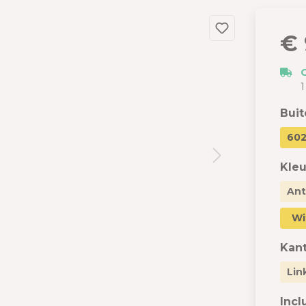
dslang
 en garages
€ 
 met berging
izen
1
s
Bui
602
Kleu
Ant
Wi
Kant
Lin
Incl