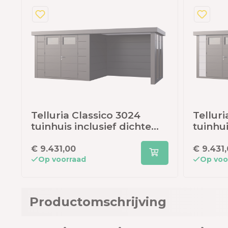
Telluria Classico 3024
Telluri
tuinhuis inclusief dichte
tuinhui
cm
lounge - 582 x 238 cm -
lounge
antraciet
wit/ant
€ 9.431,00
€ 9.431
Op voorraad
Op voo
Productomschrijving