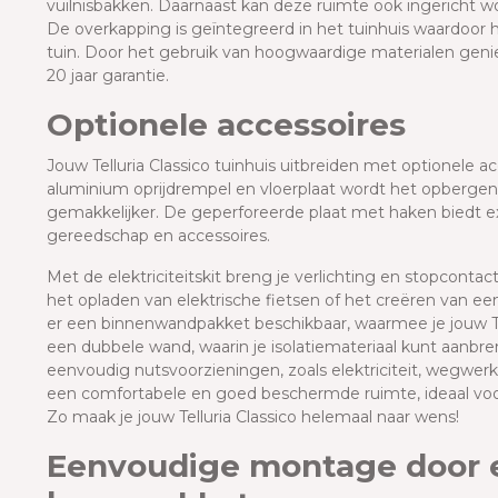
vuilnisbakken. Daarnaast kan deze ruimte ook ingericht wo
De overkapping is geïntegreerd in het tuinhuis waardoor 
tuin. Door het gebruik van hoogwaardige materialen geniet 
20 jaar garantie.
Optionele accessoires
Jouw Telluria Classico tuinhuis uitbreiden met optionele a
aluminium oprijdrempel en vloerplaat wordt het opbergen
gemakkelijker. De geperforeerde plaat met haken biedt ex
gereedschap en accessoires.
Met de elektriciteitskit breng je verlichting en stopcontac
het opladen van elektrische fietsen of het creëren van ee
er een binnenwandpakket beschikbaar, waarmee je jouw Tell
een dubbele wand, waarin je isolatiemateriaal kunt aanbr
eenvoudig nutsvoorzieningen, zoals elektriciteit, wegwer
een comfortabele en goed beschermde ruimte, ideaal voo
Zo maak je jouw Telluria Classico helemaal naar wens!
Eenvoudige montage door 