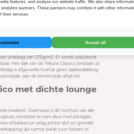
erkant van de overkapping. Deze ramen zorgen
edia features, and analyze our website traffic. We also share informati
binnen. Zo kun je comfortabel onder de
d analytics partners. These partners may combine it with other informat
r. Het is ook mogelijk de Telluria Classico met
 their services.
isolatie
Customize
Accept all
egalvaniseerd staal. Dit houdt in dat er een
t kan roesten en onderhoudsarm is. Dit
en zinklaag van 275g/m2. Er wordt uitsluitend
l. Het dak van de Telluria Classico bestaat uit
olledig is afgewerkt hoef je geen dakbedekking
uitenzijde, aan de binnenzijde altijd wit.
sico met dichte lounge
ede kwaliteit. Daarnaast is dit tuinhuis van alle
pbuis, ventilatie en een deur met plexiglas
res of barbecue veilig achter slot en grendel
overkapping die ruimte biedt voor fietsen of