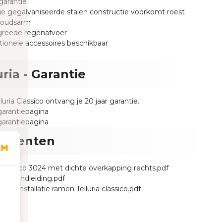
 garantie
ge gegalvaniseerde stalen constructie voorkomt roest
houdsarm
greede regenafvoer
tionele accessoires beschikbaar
uria - Garantie
uria Classico ontvang je 20 jaar garantie.
garantiepagina
garantiepagina
umenten
a Classico 3024 met dichte overkapping rechts.pdf
ng handleiding.pdf
ding installatie ramen Telluria classico.pdf