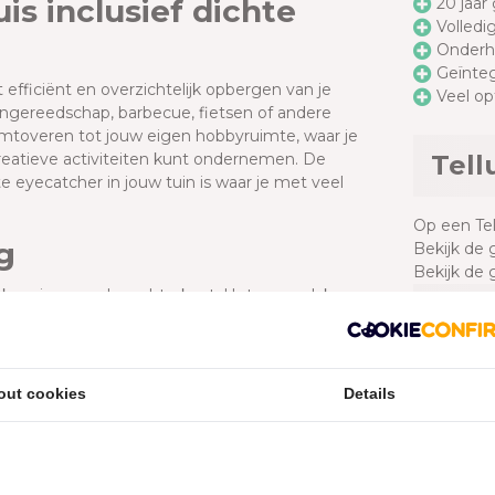
uis inclusief dichte
20 jaar
Volledi
Onder
Geïnte
t efficiënt en overzichtelijk opbergen van je
Veel op
uingereedschap, barbecue, fietsen of andere
mtoveren tot jouw eigen hobbyruimte, waar je
 creatieve activiteiten kunt ondernemen. De
Tell
e eyecatcher in jouw tuin is waar je met veel
Op een Tell
ng
Bekijk de 
Bekijk de 
verkapping aan de rechterkant. Het oppervlak van
Doc
oor mensen die op zoek zijn naar een manier om
sneeuw. Hiermee verleng je je buitenseizoen
ze ruimte perfect geschikt als overkapping voor
Telluri
deze pagina kies je de grootte van de
out cookies
Details
Funderi
Handlei
hterkant