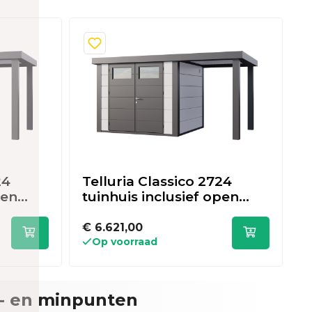
24
Telluria Classico 2724
T
pen
tuinhuis inclusief open
t
m -
lounge - 436 x 238 cm -
l
wit/antraciet
w
€ 6.621,00
€
Op voorraad
- en minpunten