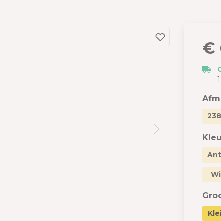
dslang
 en garages
 met berging
€ 
izen
s
1
Afme
238
Kleu
Ant
Wi
Gro
Kle