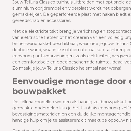
Jouw Telluria Classico tuinhuis uitbreiden met optionele a
aluminium oprijdrempel en vloerplaat wordt het opbergen
gemakkelijker. De geperforeerde plaat met haken biedt ex
gereedschap en accessoires.
Met de elektriciteitskit breng je verlichting en stopcontac
van elektrische fietsen of het creëren van een volledig ui
binnenwandpakket beschikbaar, waarmee je jouw Telluria Cl
dubbele wand, waarin je isolatiemateriaal kunt aanbrenge
eenvoudig nutsvoorzieningen, zoals elektriciteit, wegwer
een comfortabele en goed beschermde ruimte, ideaal voo
Zo maak je jouw Telluria Classico helemaal naar wens!
Eenvoudige montage door 
bouwpakket
De Telluria-modellen worden als handig zelfbouwpakket bij
gemaakte onderdelen kun je het tuinhuis eenvoudig zelf
bevestigingsmaterialen en een duidelijke montagehandleid
handige hulp om je te assisteren; dit maakt de opbouw niet