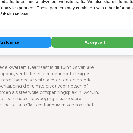
edia features, and analyze our website traffic. We also share informati
egalvaniseerd staal. Dit houdt in dat er een
d analytics partners. These partners may combine it with other informat
t kan roesten en onderhoudsarm is. Dit
 their services.
en zinklaag van 275g/m2. Er wordt uitsluitend
l. Het dak van de Telluria Classico bestaat uit
olledig is afgewerkt hoef je geen dakbedekking
uitenzijde, aan de binnenzijde altijd wit.
Customize
Accept all
sico met open lounge
ede kwaliteit. Daarnaast is dit tuinhuis van alle
buis, ventilatie en een deur met plexiglas
res of barbecue veilig achter slot en grendel
verkapping die ruimte biedt voor fietsen of
den als sfeervolle ontspanningsplek in uw tuin.
het een mooie toevoeging is aan iedere
de Telluria Classico tuinhuizen van maar liefst