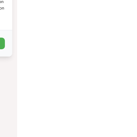
on
ion