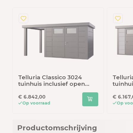
Telluria Classico 3024
Telluri
tuinhuis inclusief open
tuinhui
lounge - 466 x 238 cm -
lounge 
antraciet
lichtgr
€ 6.842,00
€ 6.167
Op voorraad
Op voo
Productomschrijving