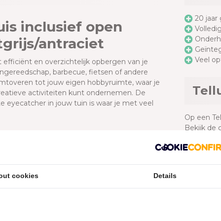
20 jaar
uis inclusief open
Volledi
Onder
tgrijs/antraciet
Geïnte
Veel op
t efficiënt en overzichtelijk opbergen van je
uingereedschap, barbecue, fietsen of andere
mtoveren tot jouw eigen hobbyruimte, waar je
Tell
 creatieve activiteiten kunt ondernemen. De
e eyecatcher in jouw tuin is waar je met veel
Op een Tell
Bekijk de 
g
Bekijk de 
rkapping
aan de linkerkant
. Het oppervlak van de
Doc
orbeeld een fiets of vuilnisbakken onder te
overkapping van 6,8m2. Aan de rechterkant van
out cookies
Details
Classic
uinhuis.
Funderi
isolatie