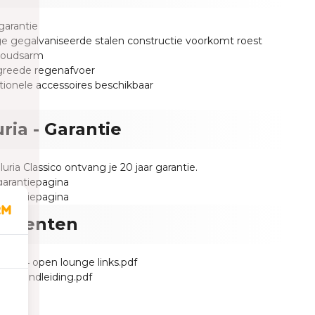
 garantie
ge gegalvaniseerde stalen constructie voorkomt roest
houdsarm
greede regenafvoer
tionele accessoires beschikbaar
uria - Garantie
uria Classico ontvang je 20 jaar garantie.
garantiepagina
garantiepagina
umenten
o 3024 open lounge links.pdf
ng handleiding.pdf