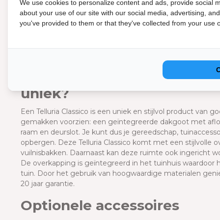
We use cookies to personalize content and ads, provide social m
De Telluria Classico tuinhuizen zijn volledig gemaakt van g
about your use of our site with our social media, advertising, an
laagje zink is aangebracht op het staal waardoor deze nie
you've provided to them or that they've collected from your use of
garandeert een lange levensduur. De staalplaten hebben e
gebruik gemaakt van hoogwaardig Europees recyclebaar staa
geïsoleerde stalen sandwichpanelen. Doordat het dak al v
te gebruiken. Het dak is, welke kleur je ook kiest voor de b
Wat maakt de Telluria Clas
uniek?
Een Telluria Classico is een uniek en stijlvol product van go
gemakken voorzien: een geïntegreerde dakgoot met afloop
raam en deurslot. Je kunt dus je gereedschap, tuinaccessoi
opbergen. Deze Telluria Classico komt met een stijlvolle o
vuilnisbakken.
Daarnaast kan deze ruimte ook ingericht wor
De overkapping is geïntegreerd in het tuinhuis waardoor 
tuin.
Door het gebruik van hoogwaardige materialen geniet 
20 jaar garantie.
Optionele accessoires