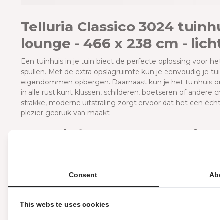
Telluria Classico 3024 tuinh
lounge - 466 x 238 cm - lich
E
en tuinhuis in je tuin biedt de perfecte oplossing voor he
spullen. Met de extra opslagruimte kun je eenvoudig je t
eigendommen opbergen. Daarnaast kun je het tuinhuis o
in alle rust kunt klussen, schilderen, boetseren of andere
strakke, moderne uitstraling zorgt ervoor dat het een écht
plezier gebruik van maakt.
Inclusief open overkappin
Het Telluria Classico tuinhuis beschikt over een open ove
overkapping is 4m2. Deze ruimte is zeer geschikt om bijvo
zetten. Dit tuinhuis is ook beschikbaar met een ruimere 
Consent
Ab
deze pagina kies je de grootte van de overkapping bij dit t
Duurzaam metaal en goede 
This website uses cookies