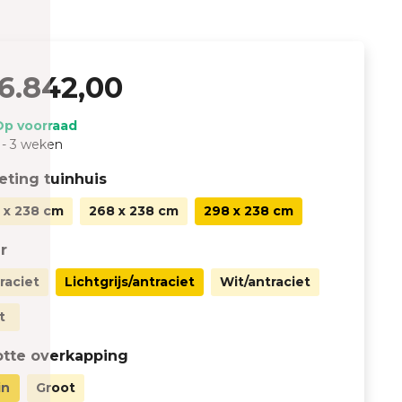
6.842,00
Op voorraad
 - 3 weken
ting tuinhuis
 x 238 cm
268 x 238 cm
298 x 238 cm
r
raciet
Lichtgrijs/antraciet
Wit/antraciet
t
otte overkapping
in
Groot