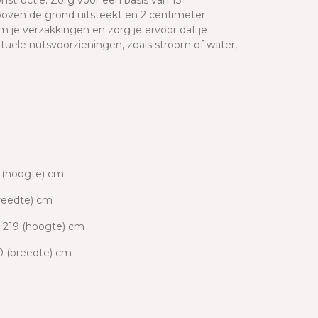
structie. Zorg voor een basis van 15
oven de grond uitsteekt en 2 centimeter
 je verzakkingen en zorg je ervoor dat je
entuele nutsvoorzieningen, zoals stroom of water,
9 (hoogte) cm
breedte) cm
x 219 (hoogte) cm
0 (breedte) cm