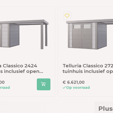
a Classico 2424
Telluria Classico 27
s inclusief open
tuinhuis inclusief o
- 522 x 238 cm -
lounge - 436 x 238 c
ijs/antraciet
lichtgrijs/antraciet
,00
€ 6.621,00
rraad
Op voorraad
Plus