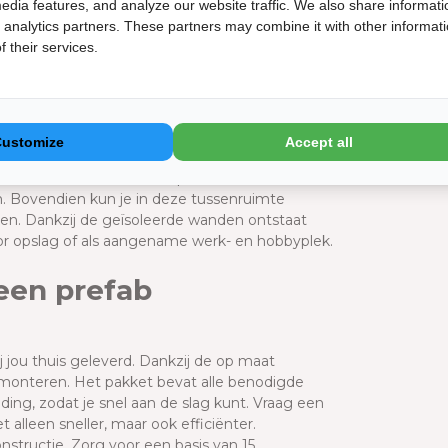
Op een Tell
edia features, and analyze our website traffic. We also share informati
Bekijk de 
d analytics partners. These partners may combine it with other informat
 their services.
ccessoires? Dat kan! Met de optionele
Doc
 van fietsen en tuinmachines nog
tra gemak bij het overzichtelijk opbergen van
Classic
ten naar je tuinhuis, perfect voor het opladen
Funderi
Customize
Accept all
tgeruste hobbyruimte. Daarnaast is er een
assico kunt isoleren. Dit pakket creëert een
n. Bovendien kun je in deze tussenruimte
ken. Dankzij de geïsoleerde wanden ontstaat
r opslag of als aangename werk- en hobbyplek.
een prefab
 jou thuis geleverd. Dankzij de op maat
 monteren. Het pakket bevat alle benodigde
ing, zodat je snel aan de slag kunt. Vraag een
 alleen sneller, maar ook efficiënter.
structie. Zorg voor een basis van 15