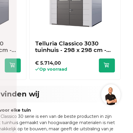
30
Telluria Classico 3030
T
 cm -
tuinhuis - 298 x 298 cm -
t
wit
l
€ 5.714,00
€
Op voorraad
vinden wij
voor elke tuin
 Classico 30 serie is een van de beste producten in zijn
t tuinhuis gemaakt van hoogwaardige materialen is niet
akkelijk op te bouwen, maar geeft de uitstraling van je