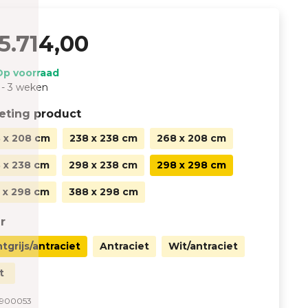
5.714,00
Op voorraad
 - 3 weken
eting product
 x 208 cm
238 x 238 cm
268 x 208 cm
 x 238 cm
298 x 238 cm
298 x 298 cm
 x 298 cm
388 x 298 cm
r
htgrijs/antraciet
Antraciet
Wit/antraciet
t
900053