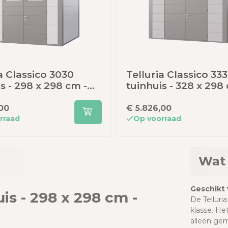
a Classico 3030
Telluria Classico 33
s - 298 x 298 cm -
tuinhuis - 328 x 298
raciet
lichtgrijs/antraciet
,00
€ 5.826,00
rraad
Op voorraad
Wat 
Geschikt 
uis - 298 x 298 cm -
De Telluria
klasse. He
alleen gem