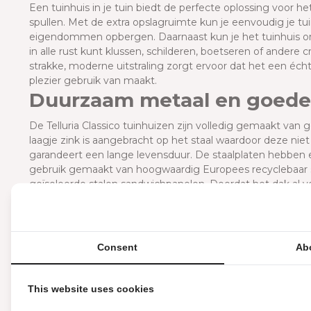
E
en tuinhuis in je tuin biedt de perfecte oplossing voor he
spullen. Met de extra opslagruimte kun je eenvoudig je t
eigendommen opbergen. Daarnaast kun je het tuinhuis o
in alle rust kunt klussen, schilderen, boetseren of andere
strakke, moderne uitstraling zorgt ervoor dat het een écht
plezier gebruik van maakt.
Duurzaam metaal en goede 
De Telluria Classico tuinhuizen zijn volledig gemaakt van g
laagje zink is aangebracht op het staal waardoor deze nie
garandeert een lange levensduur. De staalplaten hebben e
gebruik gemaakt van hoogwaardig Europees recyclebaar staa
geïsoleerde stalen sandwichpanelen. Doordat het dak al v
te gebruiken. Het dak is, welke kleur je ook kiest voor de b
Wat maakt de Telluria Clas
Een Telluria Classico is een uniek en stijlvol product van go
Consent
Ab
gemakken voorzien: een geïntegreerde dakgoot met afloop
raam en deurslot. Je kunt dus je gereedschap, tuinaccessoi
opbergen. Door het gebruik van hoogwaardige materialen g
This website uses cookies
liefst 20 jaar garantie.