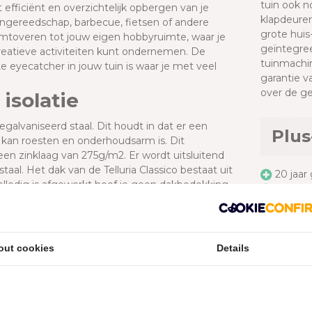
tuin ook n
t efficiënt en overzichtelijk opbergen van je
klapdeuren
uingereedschap, barbecue, fietsen of andere
grote huis
mtoveren tot jouw eigen hobbyruimte, waar je
geïntegree
 creatieve activiteiten kunt ondernemen. De
tuinmachin
e eyecatcher in jouw tuin is waar je met veel
garantie v
over de ge
isolatie
egalvaniseerd staal. Dit houdt in dat er een
Plus
t kan roesten en onderhoudsarm is. Dit
en zinklaag van 275g/m2. Er wordt uitsluitend
l. Het dak van de Telluria Classico bestaat uit
20 jaar
olledig is afgewerkt hoef je geen dakbedekking
Volledi
uitenzijde, aan de binnenzijde altijd wit.
Onder
sico uniek?
Geïnte
Veel op
ede kwaliteit. Daarnaast is dit tuinhuis van alle
out cookies
Details
buis, ventilatie en een deur met plexiglas
Tell
res of barbecue veilig achter slot en grendel
eniet de Telluria Classico tuinhuizen van maar