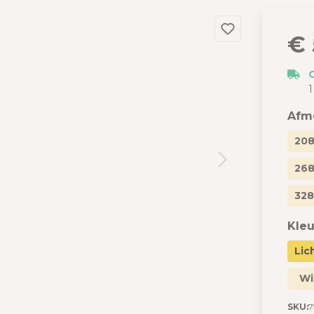
dslang
 en garages
€ 
 met berging
izen
1
s
Afm
208
268
328
Kleu
Lic
Wi
SKU:
7