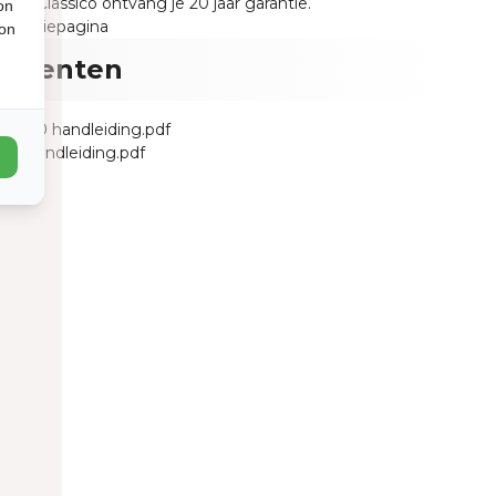
uria Classico ontvang je 20 jaar garantie.
on
garantiepagina
ion
umenten
o 3030 handleiding.pdf
ng handleiding.pdf