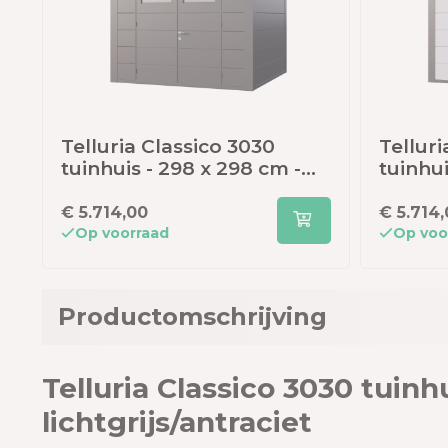
Telluria Classico 3030
Telluri
tuinhuis - 298 x 298 cm -
tuinhui
antraciet
wit/ant
€ 5.714,00
€ 5.714
Op voorraad
Op voo
Productomschrijving
Telluria Classico 3030 tuinh
lichtgrijs/antraciet