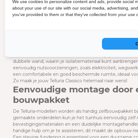
We use cookies to personalize content and ads, provide social m
Optionele accessoires
about your use of our site with our social media, advertising, an
you've provided to them or that they've collected from your use of
Jouw Telluria Classico tuinhuis uitbreiden met optionele a
aluminium oprijdrempel en vloerplaat wordt het opbergen
gemakkelijker. De geperforeerde plaat met haken biedt ex
gereedschap en accessoires.
Met de elektriciteitskit breng je verlichting en stopcontac
van elektrische fietsen of het creëren van een volledig ui
binnenwandpakket beschikbaar, waarmee je jouw Telluria Cl
dubbele wand, waarin je isolatiemateriaal kunt aanbrenge
eenvoudig nutsvoorzieningen, zoals elektriciteit, wegwer
een comfortabele en goed beschermde ruimte, ideaal voo
Zo maak je jouw Telluria Classico helemaal naar wens!
Eenvoudige montage door 
bouwpakket
De Telluria-modellen worden als handig zelfbouwpakket bij
gemaakte onderdelen kun je het tuinhuis eenvoudig zelf
bevestigingsmaterialen en een duidelijke montagehandleid
handige hulp om je te assisteren; dit maakt de opbouw niet
Een stevige fundering is essentieel voor een duurzame con