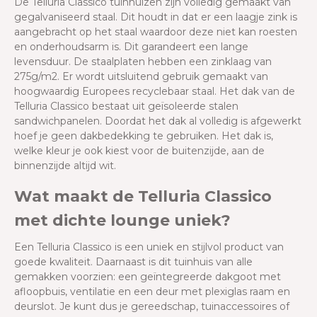
De Telluria Classico tuinhuizen zijn volledig gemaakt van
gegalvaniseerd staal. Dit houdt in dat er een laagje zink is
aangebracht op het staal waardoor deze niet kan roesten
en onderhoudsarm is. Dit garandeert een lange
levensduur. De staalplaten hebben een zinklaag van
275g/m2. Er wordt uitsluitend gebruik gemaakt van
hoogwaardig Europees recyclebaar staal. Het dak van de
Telluria Classico bestaat uit geïsoleerde stalen
sandwichpanelen. Doordat het dak al volledig is afgewerkt
hoef je geen dakbedekking te gebruiken. Het dak is,
welke kleur je ook kiest voor de buitenzijde, aan de
binnenzijde altijd wit.
Wat maakt de Telluria Classico
met dichte lounge uniek?
Een Telluria Classico is een uniek en stijlvol product van
goede kwaliteit. Daarnaast is dit tuinhuis van alle
gemakken voorzien:
een geïntegreerde dakgoot met
afloopbuis, ventilatie en een deur met plexiglas raam en
deurslot. Je kunt dus je gereedschap, tuinaccessoires of