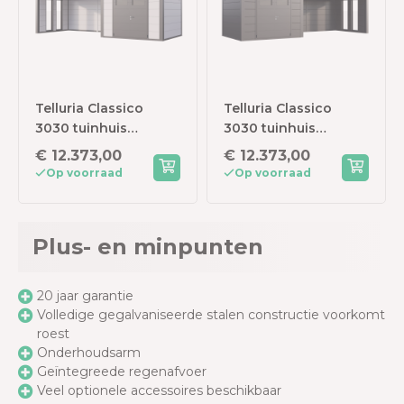
Telluria Classico
Telluria Classico
3030 tuinhuis
3030 tuinhuis
inclusief dichte
inclusief dichte
€ 12.373,00
€ 12.373,00
lounge - 762 x 298
lounge - 762 x 298
Op voorraad
Op voorraad
cm - wit/antraciet
cm - antraciet
Plus- en minpunten
20 jaar garantie
Volledige gegalvaniseerde stalen constructie voorkomt
roest
Onderhoudsarm
Geïntegreede regenafvoer
Veel optionele accessoires beschikbaar