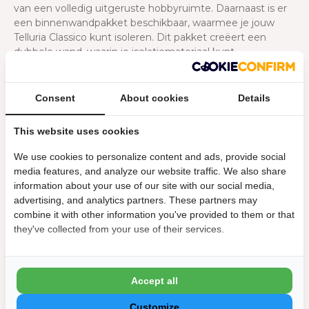
van een volledig uitgeruste hobbyruimte. Daarnaast is er
een binnenwandpakket beschikbaar, waarmee je jouw
Telluria Classico kunt isoleren. Dit pakket creëert een
dubbele wand, waarin je isolatiemateriaal kunt
aanbrengen. Bovendien kun je in deze tussenruimte
eenvoudig nutsvoorzieningen, zoals elektriciteit,
wegwerken. Dankzij de geïsoleerde wanden ontstaat een
Consent
About cookies
Details
comfortabele en goed beschermde ruimte, ideaal voor
opslag of als aangename werk- en hobbyplek. Zo maak je
This website uses cookies
jouw Telluria Classico helemaal naar wens!
We use cookies to personalize content and ads, provide social
Eenvoudige montage door een
media features, and analyze our website traffic. We also share
information about your use of our site with our social media,
prefab bouwpakket
advertising, and analytics partners. These partners may
combine it with other information you've provided to them or that
De Telluria-modellen worden als handig zelfbouwpakket
they've collected from your use of their services.
bij jou thuis geleverd. Dankzij de op maat gemaakte
onderdelen kun je het tuinhuis eenvoudig zelf monteren.
Het pakket bevat alle benodigde bevestigingsmaterialen
en een duidelijke montagehandleiding, zodat je snel aan
Accept all
de slag kunt. Vraag een handige hulp om je te assisteren;
dit maakt de opbouw niet alleen sneller, maar ook
Customize