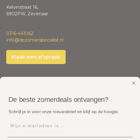
Kelvinstraat 16,
6902PW, Zevenaar
0316-441062
info@dezomerspecialist.nl
Maak een afspraak
Je kan bij ons betalen met
De beste zomerdeals ontvangen?
Onze pakketten worden verstuurd met
Schrijf je in voor onze nieuwsbrief en blijf op de hoogte.