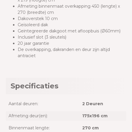
x 219 (hoogte) cm
Afmeting binnenmaat overkapping 450 (lengte) x
270 (breedte) cm
Dakoverstek 10 cm
Geïsoleerd dak
Geïntegreerde dakgoot met afloopbuis (Ø60mm)
Inclusief slot (3 sleutels)
20 jaar garantie
De overkapping, dakranden en deur zijn altijd
antraciet
Specificaties
Aantal deuren:
2 Deuren
Afmeting deur(en):
175x196 cm
Binnenmaat lengte:
270 cm