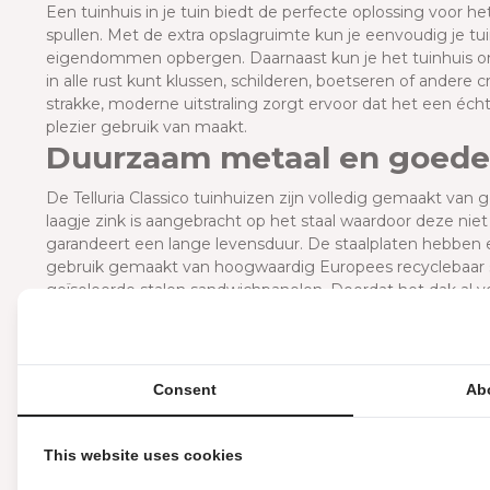
E
en tuinhuis in je tuin biedt de perfecte oplossing voor he
spullen. Met de extra opslagruimte kun je eenvoudig je t
eigendommen opbergen. Daarnaast kun je het tuinhuis o
in alle rust kunt klussen, schilderen, boetseren of andere
strakke, moderne uitstraling zorgt ervoor dat het een écht
plezier gebruik van maakt.
Duurzaam metaal en goede 
De Telluria Classico tuinhuizen zijn volledig gemaakt van g
laagje zink is aangebracht op het staal waardoor deze nie
garandeert een lange levensduur. De staalplaten hebben e
gebruik gemaakt van hoogwaardig Europees recyclebaar staa
geïsoleerde stalen sandwichpanelen. Doordat het dak al v
te gebruiken. Het dak is, welke kleur je ook kiest voor de b
Wat maakt de Telluria Clas
Een Telluria Classico is een uniek en stijlvol product van go
Consent
Ab
gemakken voorzien: een geïntegreerde dakgoot met afloop
raam en deurslot. Je kunt dus je gereedschap, tuinaccessoi
opbergen. Door het gebruik van hoogwaardige materialen g
This website uses cookies
liefst 20 jaar garantie.