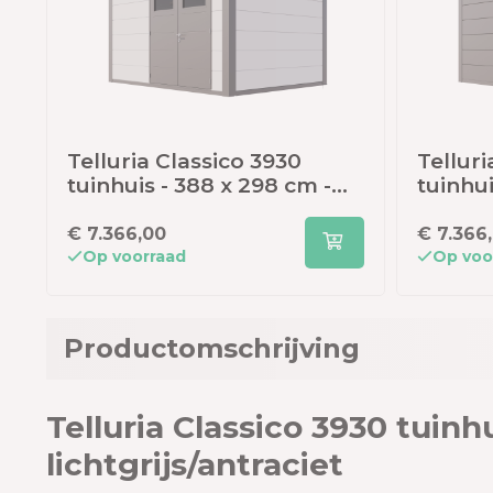
Telluria Classico 3930
Telluri
tuinhuis - 388 x 298 cm -
tuinhui
wit/antraciet
antraci
€ 7.366,00
€ 7.366
Op voorraad
Op voo
Productomschrijving
Telluria Classico 3930 tuinh
lichtgrijs/antraciet