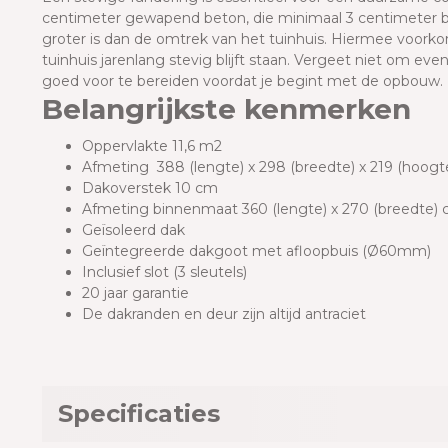
centimeter gewapend beton, die minimaal 3 centimeter b
groter is dan de omtrek van het tuinhuis. Hiermee voorkom
tuinhuis jarenlang stevig blijft staan. Vergeet niet om ev
goed voor te bereiden voordat je begint met de opbouw.
Belangrijkste kenmerken
Oppervlakte 11,6 m2
Afmeting 388 (lengte) x 298 (breedte) x 219 (hoog
Dakoverstek 10 cm
Afmeting binnenmaat 360 (lengte) x 270 (breedte)
Geïsoleerd dak
Geïntegreerde dakgoot met afloopbuis (Ø60mm)
Inclusief slot (3 sleutels)
20 jaar garantie
De dakranden en deur zijn altijd antraciet
Specificaties