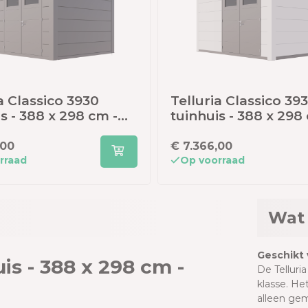
a Classico 3930
Telluria Classico 39
s - 388 x 298 cm -
tuinhuis - 388 x 298
et
wit
,00
€ 7.366,00
rraad
Op voorraad
Wat 
Geschikt 
uis - 388 x 298 cm -
De Telluria
klasse. He
alleen gem