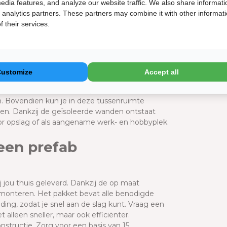
Op een Tell
edia features, and analyze our website traffic. We also share informati
Bekijk de 
d analytics partners. These partners may combine it with other informat
 their services.
ccessoires? Dat kan! Met de optionele
Doc
 van fietsen en tuinmachines nog
tra gemak bij het overzichtelijk opbergen van
Classic
ten naar je tuinhuis, perfect voor het opladen
Funderi
Customize
Accept all
tgeruste hobbyruimte. Daarnaast is er een
assico kunt isoleren. Dit pakket creëert een
n. Bovendien kun je in deze tussenruimte
ken. Dankzij de geïsoleerde wanden ontstaat
r opslag of als aangename werk- en hobbyplek.
een prefab
 jou thuis geleverd. Dankzij de op maat
 monteren. Het pakket bevat alle benodigde
ing, zodat je snel aan de slag kunt. Vraag een
 alleen sneller, maar ook efficiënter.
structie. Zorg voor een basis van 15