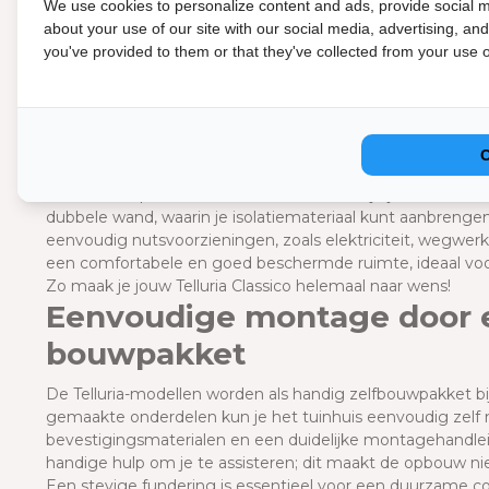
We use cookies to personalize content and ads, provide social m
Optionele accessoires
about your use of our site with our social media, advertising, an
you've provided to them or that they've collected from your use of
Jouw Telluria Classico tuinhuis uitbreiden met optionele a
aluminium oprijdrempel en vloerplaat wordt het opbergen
gemakkelijker. De geperforeerde plaat met haken biedt ex
gereedschap en accessoires.
Met de elektriciteitskit breng je verlichting en stopcontac
van elektrische fietsen of het creëren van een volledig ui
binnenwandpakket beschikbaar, waarmee je jouw Telluria Cl
dubbele wand, waarin je isolatiemateriaal kunt aanbrenge
eenvoudig nutsvoorzieningen, zoals elektriciteit, wegwer
een comfortabele en goed beschermde ruimte, ideaal voo
Zo maak je jouw Telluria Classico helemaal naar wens!
Eenvoudige montage door 
bouwpakket
De Telluria-modellen worden als handig zelfbouwpakket bij
gemaakte onderdelen kun je het tuinhuis eenvoudig zelf
bevestigingsmaterialen en een duidelijke montagehandleid
handige hulp om je te assisteren; dit maakt de opbouw niet
Een stevige fundering is essentieel voor een duurzame con