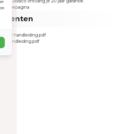
uria Classico ontvang je 20 jaar garantie.
on
garantiepagina
ion
umenten
o 3930 handleiding.pdf
ng handleiding.pdf