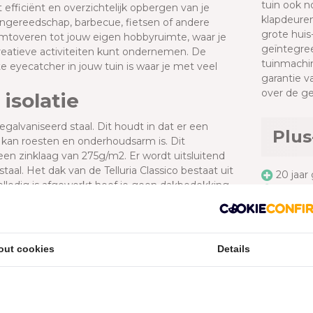
tuin ook n
t efficiënt en overzichtelijk opbergen van je
klapdeuren
uingereedschap, barbecue, fietsen of andere
grote huis
mtoveren tot jouw eigen hobbyruimte, waar je
geïntegree
 creatieve activiteiten kunt ondernemen. De
tuinmachin
e eyecatcher in jouw tuin is waar je met veel
garantie v
over de ge
isolatie
egalvaniseerd staal. Dit houdt in dat er een
Plus
t kan roesten en onderhoudsarm is. Dit
en zinklaag van 275g/m2. Er wordt uitsluitend
l. Het dak van de Telluria Classico bestaat uit
20 jaar
olledig is afgewerkt hoef je geen dakbedekking
Volledi
uitenzijde, aan de binnenzijde altijd wit.
Onder
sico uniek?
Geïnte
Veel op
ede kwaliteit. Daarnaast is dit tuinhuis van alle
out cookies
Details
buis, ventilatie en een deur met plexiglas
Tell
res of barbecue veilig achter slot en grendel
eniet de Telluria Classico tuinhuizen van maar