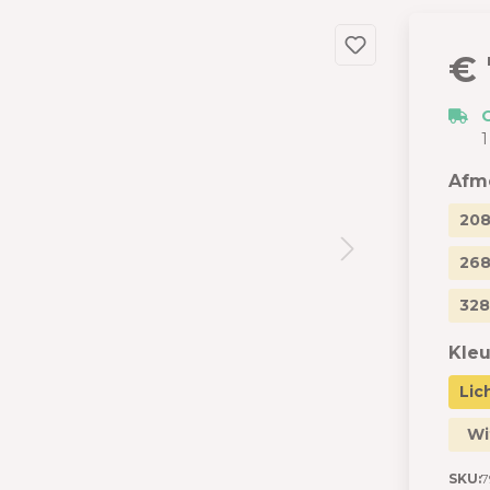
dslang
 en garages
€ 
 met berging
izen
1
s
Afm
208
268
328
Kleu
Lic
Wi
SKU:
7