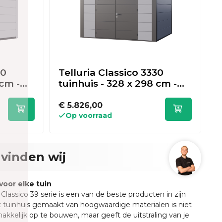
30
Telluria Classico 3330
T
 cm -
tuinhuis - 328 x 298 cm -
t
lichtgrijs/antraciet
l
€ 5.826,00
€
Op voorraad
vinden wij
voor elke tuin
 Classico 39 serie is een van de beste producten in zijn
t tuinhuis gemaakt van hoogwaardige materialen is niet
akkelijk op te bouwen, maar geeft de uitstraling van je