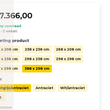
7.366,00
Op voorraad
 - 3 weken
eting product
 x 208 cm
238 x 238 cm
268 x 208 cm
 x 238 cm
298 x 238 cm
298 x 298 cm
 x 298 cm
388 x 298 cm
r
htgrijs/antraciet
Antraciet
Wit/antraciet
t
900049