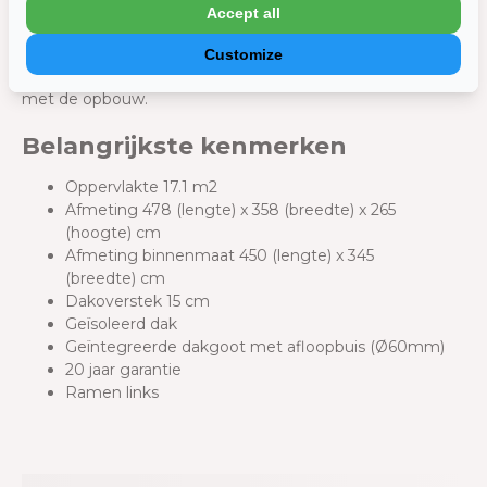
van het tuinhuis. Hiermee voorkom je verzakkingen en
Accept all
zorg je ervoor dat je tuinhuis jarenlang stevig blijft staan.
Vergeet niet om eventuele nutsvoorzieningen, zoals
Customize
stroom of water, goed voor te bereiden voordat je begint
met de opbouw.
Belangrijkste kenmerken
Oppervlakte 17.1 m2
Afmeting 478 (lengte) x 358 (breedte) x 265
(hoogte) cm
Afmeting binnenmaat 450 (lengte) x 345
(breedte) cm
Dakoverstek 15 cm
Geïsoleerd dak
Geïntegreerde dakgoot met afloopbuis (Ø60mm)
20 jaar garantie
Ramen links