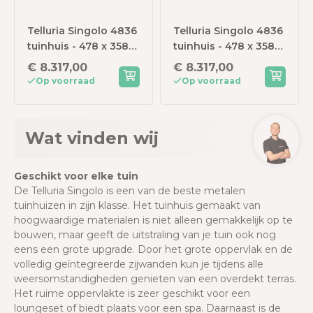
Telluria Singolo 4836
Telluria Singolo 4836
tuinhuis - 478 x 358
tuinhuis - 478 x 358
cm - antraciet -
cm - lichtgrijs -
€ 8.317,00
€ 8.317,00
ramen rechts
ramen links
Op voorraad
Op voorraad
Wat vinden wij
Geschikt voor elke tuin
De Telluria Singolo is een van de beste metalen
tuinhuizen in zijn klasse. Het tuinhuis gemaakt van
hoogwaardige materialen is niet alleen gemakkelijk op te
bouwen, maar geeft de uitstraling van je tuin ook nog
eens een grote upgrade. Door het grote oppervlak en de
volledig geïntegreerde zijwanden kun je tijdens alle
weersomstandigheden genieten van een overdekt terras.
Het ruime oppervlakte is zeer geschikt voor een
loungeset of biedt plaats voor een spa. Daarnaast is de