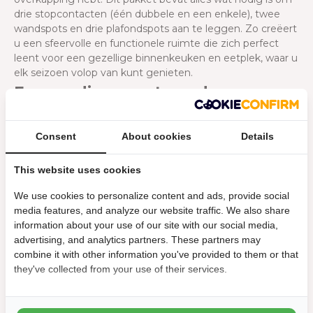
drie stopcontacten (één dubbele en een enkele), twee
wandspots en drie plafondspots aan te leggen. Zo creëert
u een sfeervolle en functionele ruimte die zich perfect
leent voor een gezellige binnenkeuken en eetplek, waar u
elk seizoen volop van kunt genieten.
Eenvoudige montage door een
prefab bouwpakket
Consent
About cookies
Details
De Telluria-modellen worden als handig zelfbouwpakket
bij jou thuis geleverd. Dankzij de op maat gemaakte
This website uses cookies
onderdelen kun je de overkapping eenvoudig zelf
monteren. Het pakket bevat alle benodigde
We use cookies to personalize content and ads, provide social
bevestigingsmaterialen en een duidelijke
media features, and analyze our website traffic. We also share
montagehandleiding, zodat je snel aan de slag kunt. Vraag
information about your use of our site with our social media,
een handige hulp om je te assisteren; dit maakt de
advertising, and analytics partners. These partners may
opbouw niet alleen sneller, maar ook efficiënter. Een
combine it with other information you've provided to them or that
stevige fundering is essentieel voor een duurzame
they've collected from your use of their services.
constructie. Zorg voor een basis van 15 centimeter
gewapend beton, die minimaal 3 centimeter boven de
grond uitsteekt en 2 centimeter groter is dan de omtrek