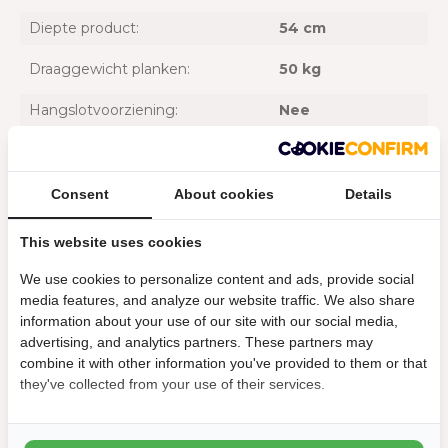
Diepte product:
54 cm
Draaggewicht planken:
50 kg
Hangslotvoorziening:
Nee
Materiaal:
Kunststof
UV-bestendig:
Ja
Consent
About cookies
Details
Voor binnen of buiten:
Voor binnen
This website uses cookies
Afmeting
We use cookies to personalize content and ads, provide social
media features, and analyze our website traffic. We also share
Binnenmaat breedte:
79 cm
information about your use of our site with our social media,
advertising, and analytics partners. These partners may
Binnenmaat diepte:
46,5 cm
combine it with other information you've provided to them or that
they've collected from your use of their services.
Binnenmaat hoogte:
95 cm
Breedte:
89 cm